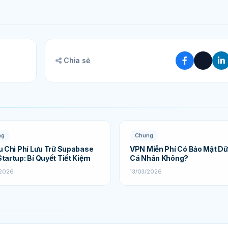
Chia sẻ
ng
Chung
u Chi Phí Lưu Trữ Supabase
VPN Miễn Phí Có Bảo Mật Dữ
tartup: Bí Quyết Tiết Kiệm
Cá Nhân Không?
/2026
13/03/2026