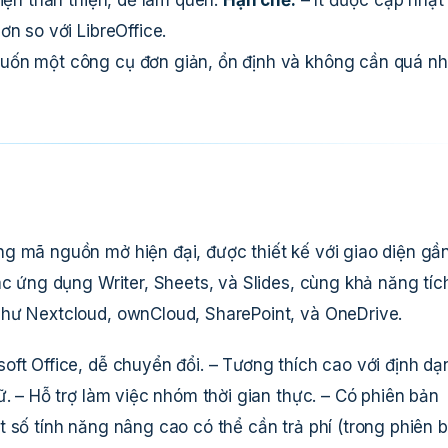
n so với LibreOffice.
uốn một công cụ đơn giản, ổn định và không cần quá nh
g mã nguồn mở hiện đại, được thiết kế với giao diện gầ
ác ứng dụng Writer, Sheets, và Slides, cùng khả năng tíc
như Nextcloud, ownCloud, SharePoint, và OneDrive.
oft Office, dễ chuyển đổi. – Tương thích cao với định dạ
ữ. – Hỗ trợ làm việc nhóm thời gian thực. – Có phiên bản
 số tính năng nâng cao có thể cần trả phí (trong phiên 