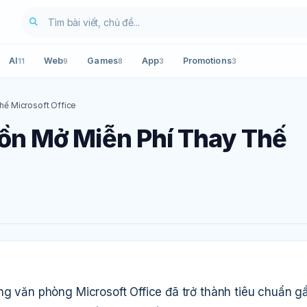
AI
Web
Games
App
Promotions
11
9
8
3
3
ế Microsoft Office
n Mở Miễn Phí Thay Thế
ng văn phòng Microsoft Office đã trở thành tiêu chuẩn g