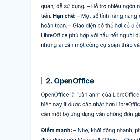
quan, dễ sử dụng. – Hỗ trợ nhiều ngôn n
tiến.
Hạn chế:
– Một số tính năng nâng 
hoàn toàn. – Giao diện có thể hơi cổ điể
LibreOffice phù hợp với hầu hết người 
những ai cần một công cụ soạn thảo vă
2. OpenOffice
OpenOffice là “đàn anh” của LibreOffic
hiện nay ít được cập nhật hơn LibreOffi
cần một bộ ứng dụng văn phòng đơn gi
Điểm mạnh:
– Nhẹ, khởi động nhanh, ph
định dạng của Microsoft Office. – Giao 