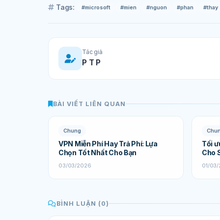
Tags:
#microsoft
#mien
#nguon
#phan
#thay
Tác giả
P T P
BÀI VIẾT LIÊN QUAN
Chung
Chu
VPN Miễn Phí Hay Trả Phí: Lựa
Tối ư
Chọn Tốt Nhất Cho Bạn
Cho S
03/03/2026
01/03
BÌNH LUẬN (0)