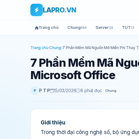
Bỏ qua tới nội dung
Skip to main content
LAPRO.VN
Trang chủ
Chung
Server
TUT
984
26
13
Trang chủ
›
Chung
›
7 Phần Mềm Mã Nguồn Mở Miễn Phí Thay Th
7 Phần Mềm Mã Nguồ
Microsoft Office
P T P
15/03/2026
8 phút đọc
Chung
P
Giới thiệu
Trong thời đại công nghệ số, bộ ứng dụ