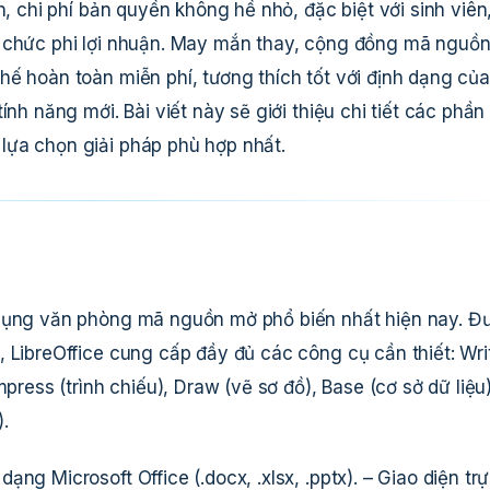
n, chi phí bản quyền không hề nhỏ, đặc biệt với sinh viên
ổ chức phi lợi nhuận. May mắn thay, cộng đồng mã nguồ
hế hoàn toàn miễn phí, tương thích tốt với định dạng của
ính năng mới. Bài viết này sẽ giới thiệu chi tiết các phần
lựa chọn giải pháp phù hợp nhất.
 dụng văn phòng mã nguồn mở phổ biến nhất hiện nay. Đ
 LibreOffice cung cấp đầy đủ các công cụ cần thiết: Wri
press (trình chiếu), Draw (vẽ sơ đồ), Base (cơ sở dữ liệu)
.
ạng Microsoft Office (.docx, .xlsx, .pptx). – Giao diện tr