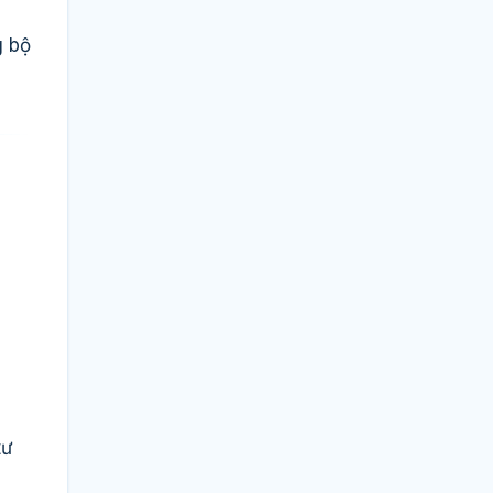
g bộ
tư