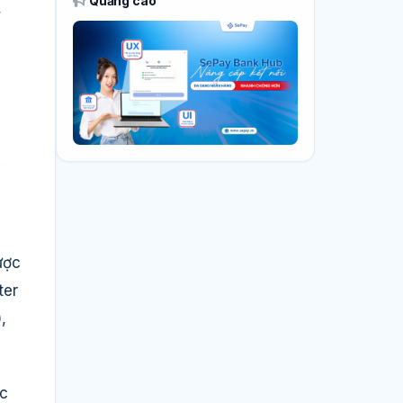
Quảng cáo
,
n
ược
ter
,
ực