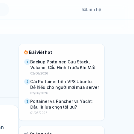
Liên hệ
Bài viết hot
Backup Portainer: Cứu Stack,
1
Volume, Cấu Hình Trước Khi Mất
02/06/2026
Cài Portainer trên VPS Ubuntu:
2
Dễ hiểu cho người mới mua server
02/06/2026
Portainer vs Rancher vs Yacht:
3
Đâu là lựa chọn tối ưu?
01/06/2026
ần