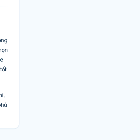
ông
họn
ce
tốt
í,
phù