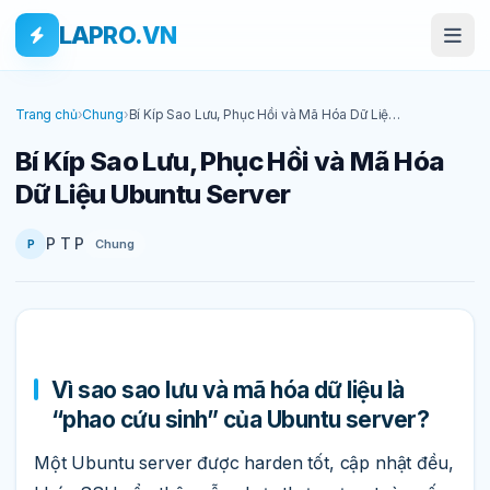
Bỏ qua tới nội dung
Skip to main content
LAPRO.VN
Trang chủ
›
Chung
›
Bí Kíp Sao Lưu, Phục Hồi và Mã Hóa Dữ Liệu
Ubuntu Server
Bí Kíp Sao Lưu, Phục Hồi và Mã Hóa
Dữ Liệu Ubuntu Server
P T P
Chung
P
Vì sao sao lưu và mã hóa dữ liệu là
“phao cứu sinh” của Ubuntu server?
Một Ubuntu server được harden tốt, cập nhật đều,