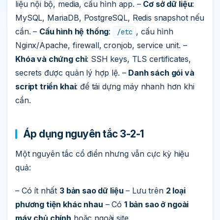
liệu nội bộ, media, cấu hình app. –
Cơ sở dữ liệu
:
MySQL, MariaDB, PostgreSQL, Redis snapshot nếu
cần. –
Cấu hình hệ thống
:
, cấu hình
/etc
Nginx/Apache, firewall, cronjob, service unit. –
Khóa và chứng chỉ
: SSH keys, TLS certificates,
secrets được quản lý hợp lệ. –
Danh sách gói và
script triển khai
: để tái dựng máy nhanh hơn khi
cần.
Áp dụng nguyên tắc 3-2-1
Một nguyên tắc cổ điển nhưng vẫn cực kỳ hiệu
quả:
– Có ít nhất
3 bản sao dữ liệu
– Lưu trên
2 loại
phương tiện khác nhau
– Có
1 bản sao ở ngoài
máy chủ chính
hoặc ngoài site