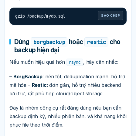
gzip /backup/mydb.sql
SAO CHÉP
Dùng
hoặc
cho
borgbackup
restic
backup hiện đại
Nếu muốn hiệu quả hơn
, hãy cân nhắc:
rsync
–
BorgBackup
: nén tốt, deduplication mạnh, hỗ trợ
mã hóa –
Restic
: đơn giản, hỗ trợ nhiều backend
lưu trữ, rất phù hợp cloud/object storage
Đây là nhóm công cụ rất đáng dùng nếu bạn cần
backup định kỳ, nhiều phiên bản, và khả năng khôi
phục file theo thời điểm.