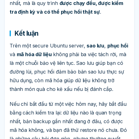
nhất, mà là quy trình
được chạy đều, được kiểm
tra định kỳ và có thể phục hồi thật sự
.
Kết luận
Trên một secure Ubuntu server,
sao lưu
,
phục hồi
và
mã hóa dữ liệu
không phải ba việc tách rời, mà
là một chuỗi bảo vệ liên tục. Sao lưu giúp bạn có
đường lùi, phục hồi đảm bảo bản sao lưu thực sự
hữu dụng, còn mã hóa giúp dữ liệu không trở
thành món quà cho kẻ xấu nếu bị đánh cắp.
Nếu chỉ bắt đầu từ một việc hôm nay, hãy bắt đầu
bằng cách kiểm tra lại: dữ liệu nào là quan trọng
nhất, bản backup gần nhất đang ở đâu, có được
mã hóa không, và bạn đã thử restore nó chưa. Đó
là những câu hỏi đơn giản, nhưng thường quyết