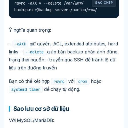
rsync -aAXHv --delete /var/www/ 
SAO CHÉP
backupuser@backup-server:/backup/www/
Ý nghĩa quan trọng:
–
giữ quyền, ACL, extended attributes, hard
-aAXH
links –
giúp bản backup phản ánh đúng
--delete
trạng thái nguồn – truyền qua SSH để tránh lộ dữ
liệu trên đường truyền
Bạn có thể kết hợp
với
hoặc
rsync
cron
để chạy tự động.
systemd timer
Sao lưu cơ sở dữ liệu
Với MySQL/MariaDB: