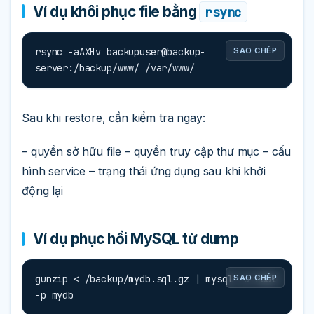
Ví dụ khôi phục file bằng
rsync
rsync -aAXHv backupuser@backup-
SAO CHÉP
server:/backup/www/ /var/www/
Sau khi restore, cần kiểm tra ngay:
– quyền sở hữu file – quyền truy cập thư mục – cấu
hình service – trạng thái ứng dụng sau khi khởi
động lại
Ví dụ phục hồi MySQL từ dump
gunzip < /backup/mydb.sql.gz | mysql -u root 
SAO CHÉP
-p mydb