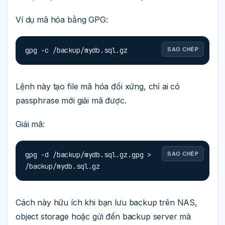
Ví dụ mã hóa bằng GPG:
gpg -c /backup/mydb.sql.gz
SAO CHÉP
Lệnh này tạo file mã hóa đối xứng, chỉ ai có
passphrase mới giải mã được.
Giải mã:
gpg -d /backup/mydb.sql.gz.gpg > 
SAO CHÉP
/backup/mydb.sql.gz
Cách này hữu ích khi bạn lưu backup trên NAS,
object storage hoặc gửi đến backup server mà