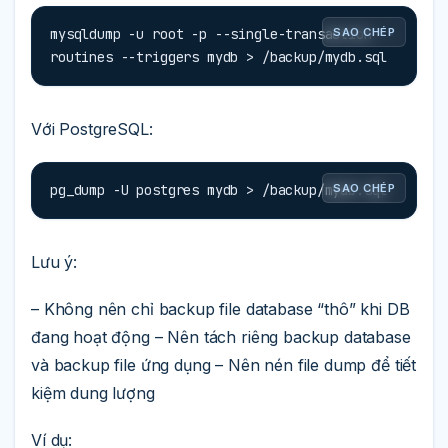
mysqldump -u root -p --single-transaction --
SAO CHÉP
routines --triggers mydb > /backup/mydb.sql
Với PostgreSQL:
pg_dump -U postgres mydb > /backup/mydb.sql
SAO CHÉP
Lưu ý:
– Không nên chỉ backup file database “thô” khi DB
đang hoạt động – Nên tách riêng backup database
và backup file ứng dụng – Nên nén file dump để tiết
kiệm dung lượng
Ví dụ: