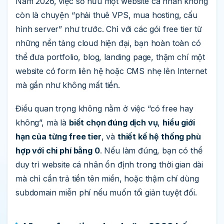
Năm 2026, việc sở hữu một website cá nhân không
còn là chuyện “phải thuê VPS, mua hosting, cấu
hình server” như trước. Chỉ với các gói free tier từ
những nền tảng cloud hiện đại, bạn hoàn toàn có
thể đưa portfolio, blog, landing page, thậm chí một
website có form liên hệ hoặc CMS nhẹ lên Internet
mà gần như không mất tiền.
Điều quan trọng không nằm ở việc “có free hay
không”, mà là
biết chọn đúng dịch vụ
,
hiểu giới
hạn của từng free tier
, và
thiết kế hệ thống phù
hợp với chi phí bằng 0
. Nếu làm đúng, bạn có thể
duy trì website cá nhân ổn định trong thời gian dài
mà chỉ cần trả tiền tên miền, hoặc thậm chí dùng
subdomain miễn phí nếu muốn tối giản tuyệt đối.