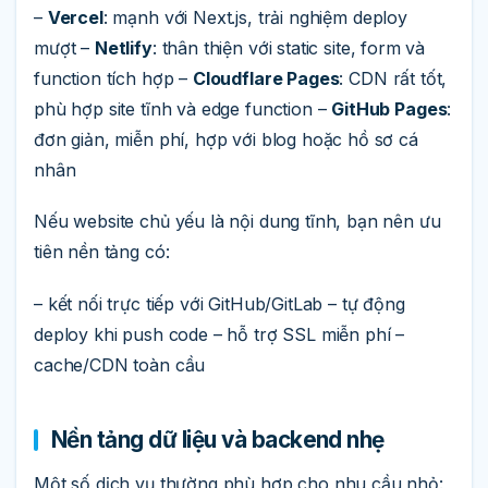
–
Vercel
: mạnh với Next.js, trải nghiệm deploy
mượt –
Netlify
: thân thiện với static site, form và
function tích hợp –
Cloudflare Pages
: CDN rất tốt,
phù hợp site tĩnh và edge function –
GitHub Pages
:
đơn giản, miễn phí, hợp với blog hoặc hồ sơ cá
nhân
Nếu website chủ yếu là nội dung tĩnh, bạn nên ưu
tiên nền tảng có:
– kết nối trực tiếp với GitHub/GitLab – tự động
deploy khi push code – hỗ trợ SSL miễn phí –
cache/CDN toàn cầu
Nền tảng dữ liệu và backend nhẹ
Một số dịch vụ thường phù hợp cho nhu cầu nhỏ: