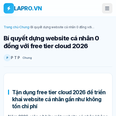
Bỏ qua tới nội dung
Skip to main content
LAPRO.VN
Trang chủ
›
Chung
›
Bí quyết dựng website cá nhân 0 đồng với
free tier cloud 2026
Bí quyết dựng website cá nhân 0
đồng với free tier cloud 2026
P T P
Chung
P
Tận dụng free tier cloud 2026 để triển
khai website cá nhân gần như không
tốn chi phí