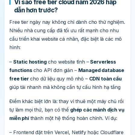
Vì sao free tier cloud năm 2026 hấp
dẫn hơn trước?
Free tier ngày nay không chỉ dành cho thử nghiệm.
Nhiều nhà cung cấp đã tối ưu rất mạnh cho nhu
cầu triển khai website cá nhân, đặc biệt là các mô
hình:
–
Static hosting
cho website tĩnh –
Serverless
functions
cho API đơn giản –
Managed database
free tier
cho dữ liệu quy mô nhỏ –
CDN toàn cầu
giúp tải nhanh mà không cần tự cấu hình hạ tầng
Điểm khác biệt lớn là: thay vì thuê một máy chủ rồi
tự làm mọi thứ, bạn có thể
ghép các mảnh dịch vụ
miễn phí
thành một hệ thống hoàn chỉnh. Ví dụ:
– Frontend đặt trên Vercel, Netlify hoặc Cloudflare