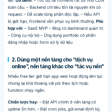
tier.
Ưu điểm:
– Tốc độ tải frontend rất tốt nhờ CDN
toàn cầu. – Backend chỉ tiêu tốn tài nguyên khi có
request. – Dễ scale từng phần độc lập. – Nếu API
bị giới hạn, frontend vẫn phục vụ bình thường.
Phù
hợp với:
– SaaS MVP – Blog có dashboard quản trị
– Công cụ nội bộ – Ứng dụng portfolio có phần
đăng nhập hoặc form xử lý dữ liệu
2. Dùng một nền tảng cho “dịch vụ
online”, nền tảng khác cho “tác vụ nền”
Nhiều free tier giới hạn app web hoạt động liên tục
nhưng lại khá thoáng với job theo lịch hoặc
function chạy ngắn.
Chiến lược hay:
– Đặt API chính ở nền tảng có
uptime ổn hơn. – Đặt cron jobs, gửi email định kỳ,