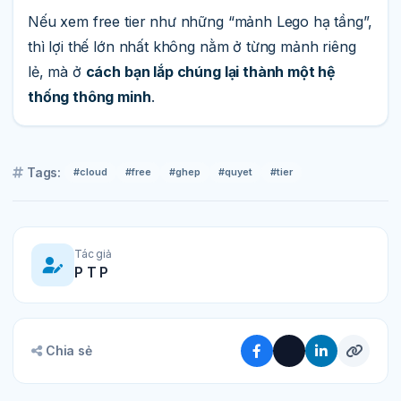
Nếu xem free tier như những “mảnh Lego hạ tầng”,
thì lợi thế lớn nhất không nằm ở từng mảnh riêng
lẻ, mà ở
cách bạn lắp chúng lại thành một hệ
thống thông minh
.
Tags:
#cloud
#free
#ghep
#quyet
#tier
Tác giả
P T P
Chia sẻ