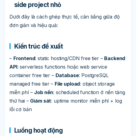
side project nhỏ
Dưới đây là cách ghép thực tế, cân bằng giữa độ
đơn giản và hiệu quả:
Kiến trúc đề xuất
–
Frontend
: static hosting/CDN free tier –
Backend
API
: serverless functions hoặc web service
container free tier –
Database
: PostgreSQL
managed free tier –
File upload
: object storage
miễn phí –
Job nền
: scheduled function ở nền tảng
thứ hai –
Giám sát
: uptime monitor miễn phí + log
lỗi cơ bản
Luồng hoạt động