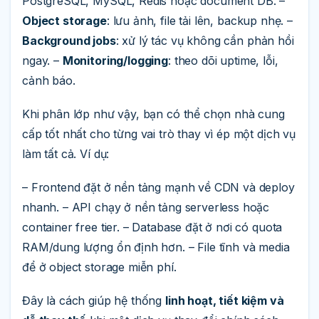
PostgreSQL, MySQL, Redis hoặc document DB. –
Object storage
: lưu ảnh, file tải lên, backup nhẹ. –
Background jobs
: xử lý tác vụ không cần phản hồi
ngay. –
Monitoring/logging
: theo dõi uptime, lỗi,
cảnh báo.
Khi phân lớp như vậy, bạn có thể chọn nhà cung
cấp tốt nhất cho từng vai trò thay vì ép một dịch vụ
làm tất cả. Ví dụ:
– Frontend đặt ở nền tảng mạnh về CDN và deploy
nhanh. – API chạy ở nền tảng serverless hoặc
container free tier. – Database đặt ở nơi có quota
RAM/dung lượng ổn định hơn. – File tĩnh và media
để ở object storage miễn phí.
Đây là cách giúp hệ thống
linh hoạt, tiết kiệm và