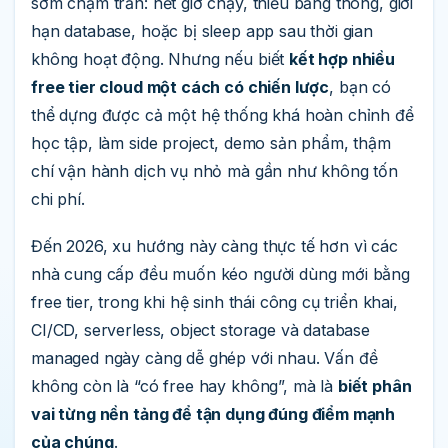
sớm chạm trần: hết giờ chạy, thiếu băng thông, giới
hạn database, hoặc bị sleep app sau thời gian
không hoạt động. Nhưng nếu biết
kết hợp nhiều
free tier cloud một cách có chiến lược
, bạn có
thể dựng được cả một hệ thống khá hoàn chỉnh để
học tập, làm side project, demo sản phẩm, thậm
chí vận hành dịch vụ nhỏ mà gần như không tốn
chi phí.
Đến 2026, xu hướng này càng thực tế hơn vì các
nhà cung cấp đều muốn kéo người dùng mới bằng
free tier, trong khi hệ sinh thái công cụ triển khai,
CI/CD, serverless, object storage và database
managed ngày càng dễ ghép với nhau. Vấn đề
không còn là “có free hay không”, mà là
biết phân
vai từng nền tảng để tận dụng đúng điểm mạnh
của chúng
.