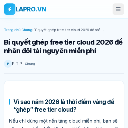
Bỏ qua tới nội dung
Skip to main content
LAPRO.VN
Trang chủ
›
Chung
›
Bí quyết ghép free tier cloud 2026 để nhân
đôi tài nguyên miễn phí
Bí quyết ghép free tier cloud 2026 để
nhân đôi tài nguyên miễn phí
P T P
Chung
P
Vì sao năm 2026 là thời điểm vàng để
“ghép” free tier cloud?
Nếu chỉ dùng một nền tảng cloud miễn phí, bạn sẽ