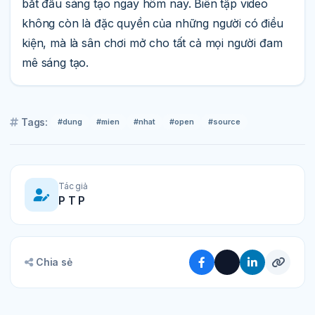
bắt đầu sáng tạo ngay hôm nay. Biên tập video
không còn là đặc quyền của những người có điều
kiện, mà là sân chơi mở cho tất cả mọi người đam
mê sáng tạo.
Tags:
#dung
#mien
#nhat
#open
#source
Tác giả
P T P
Chia sẻ