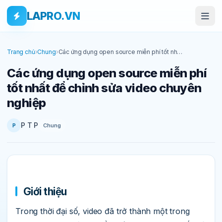
Bỏ qua tới nội dung
Skip to main content
LAPRO.VN
Trang chủ
›
Chung
›
Các ứng dụng open source miễn phí tốt nhất
để chỉnh sửa video chuyên nghiệp
Các ứng dụng open source miễn phí
tốt nhất để chỉnh sửa video chuyên
nghiệp
P T P
Chung
P
Giới thiệu
Trong thời đại số, video đã trở thành một trong