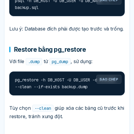
psql -h DB_HOST -U DB_USER -d DB_NAME -f 
backup.sql
Lưu ý: Database đích phải được tạo trước và trống.
Restore bằng pg_restore
Với file
từ
, sử dụng:
.dump
pg_dump
pg_restore -h DB_HOST -U DB_USER -d DB_NAME 
SAO CHÉP
--clean --if-exists backup.dump
Tùy chọn
giúp xóa các bảng cũ trước khi
--clean
restore, tránh xung đột.