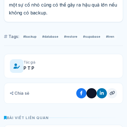
một sự cố nhỏ cũng có thể gây ra hậu quả lớn nếu
không có backup.
Tags:
#backup
#database
#restore
#supabase
#tren
Tác giả
P T P
Chia sẻ
BÀI VIẾT LIÊN QUAN