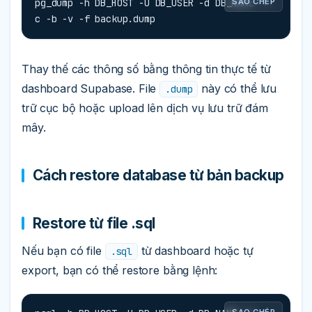
pg_dump -h DB_HOST -U DB_USER -d DB_NAME -F 
SAO CHÉP
c -b -v -f backup.dump
Thay thế các thông số bằng thông tin thực tế từ
dashboard Supabase. File
này có thể lưu
.dump
trữ cục bộ hoặc upload lên dịch vụ lưu trữ đám
mây.
Cách restore database từ bản backup
Restore từ file .sql
Nếu bạn có file
từ dashboard hoặc tự
.sql
export, bạn có thể restore bằng lệnh:
SAO CHÉP