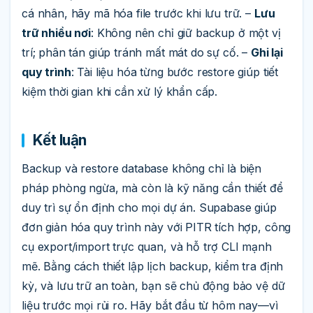
cá nhân, hãy mã hóa file trước khi lưu trữ. –
Lưu
trữ nhiều nơi
: Không nên chỉ giữ backup ở một vị
trí; phân tán giúp tránh mất mát do sự cố. –
Ghi lại
quy trình
: Tài liệu hóa từng bước restore giúp tiết
kiệm thời gian khi cần xử lý khẩn cấp.
Kết luận
Backup và restore database không chỉ là biện
pháp phòng ngừa, mà còn là kỹ năng cần thiết để
duy trì sự ổn định cho mọi dự án. Supabase giúp
đơn giản hóa quy trình này với PITR tích hợp, công
cụ export/import trực quan, và hỗ trợ CLI mạnh
mẽ. Bằng cách thiết lập lịch backup, kiểm tra định
kỳ, và lưu trữ an toàn, bạn sẽ chủ động bảo vệ dữ
liệu trước mọi rủi ro. Hãy bắt đầu từ hôm nay—vì