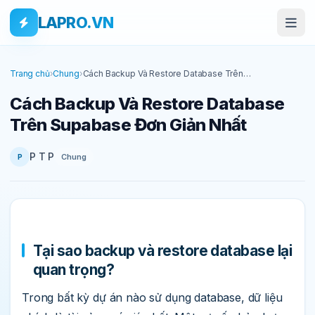
Bỏ qua tới nội dung
Skip to main content
LAPRO.VN
Trang chủ
›
Chung
›
Cách Backup Và Restore Database Trên
Supabase Đơn Giản Nhất
Cách Backup Và Restore Database
Trên Supabase Đơn Giản Nhất
P T P
Chung
P
Tại sao backup và restore database lại
quan trọng?
Trong bất kỳ dự án nào sử dụng database, dữ liệu