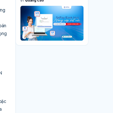
Quảng cáo
ờng
 bán
rọng
PN
hoặc
a