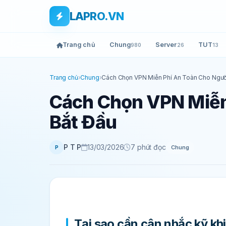
Bỏ qua tới nội dung
Skip to main content
LAPRO.VN
Trang chủ
Chung
Server
TUT
980
26
13
Trang chủ
›
Chung
›
Cách Chọn VPN Miễn Phí An Toàn Cho Ngườ
Cách Chọn VPN Miễn
Bắt Đầu
P T P
13/03/2026
7 phút đọc
Chung
P
Tại sao cần cân nhắc kỹ kh