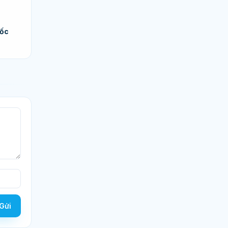
u
hốc
Gửi