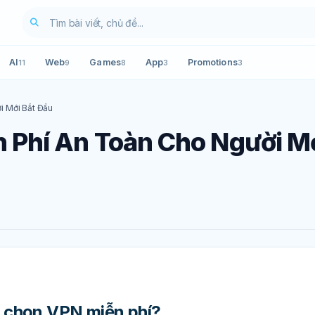
AI
Web
Games
App
Promotions
11
9
8
3
3
i Mới Bắt Đầu
 Phí An Toàn Cho Người M
i chọn VPN miễn phí?