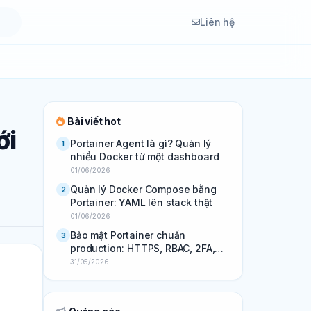
Liên hệ
Bài viết hot
ới
Portainer Agent là gì? Quản lý
1
nhiều Docker từ một dashboard
01/06/2026
Quản lý Docker Compose bằng
2
Portainer: YAML lên stack thật
01/06/2026
Bảo mật Portainer chuẩn
3
production: HTTPS, RBAC, 2FA,
backup
31/05/2026