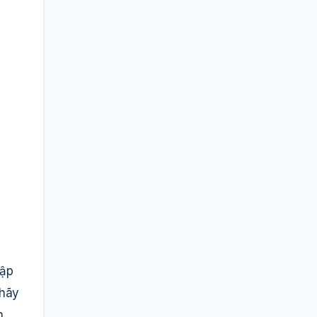
hập
 hãy
n