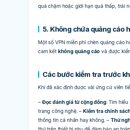
quá chậm hoặc giới hạn quá thấp, trải 
5. Không chứa quảng cáo 
Một số VPN miễn phí chèn quảng cáo h
cam kết
không quảng cáo
và được kiểm
Các bước kiểm tra trước khi
Khi đã xác định được vài ứng cử viên t
–
Đọc đánh giá từ cộng đồng
: Tìm hiểu
trang công nghệ. –
Kiểm tra chính sác
thông tin cá nhân hay không. –
Thử ngh
thử trên thiết bị phụ để đảm bảo an toà