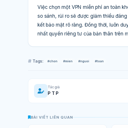
Việc chọn một VPN miễn phí an toàn khô
so sánh, rủi ro sẽ được giảm thiểu đáng
kết bảo mật rõ ràng. Đồng thời, luôn du
nhất quyền riêng tư của bản thân trên 
Tags:
#chon
#mien
#nguoi
#toan
Tác giả
P T P
BÀI VIẾT LIÊN QUAN