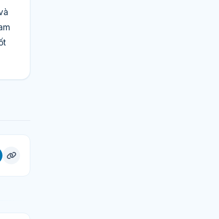
 và
cam
ốt