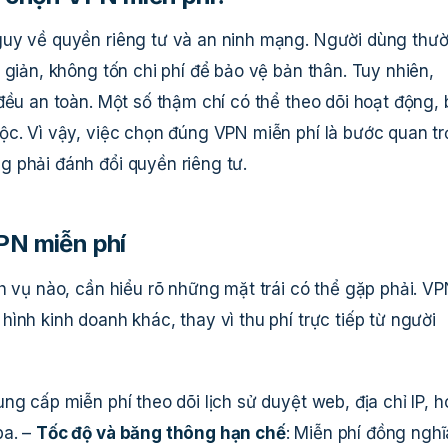
guy về quyền riêng tư và an ninh mạng. Người dùng thư
 giản, không tốn chi phí để bảo vệ bản thân. Tuy nhiên,
đều an toàn. Một số thậm chí có thể theo dõi hoạt động,
ộc. Vì vậy, việc chọn đúng VPN miễn phí là bước quan t
 phải đánh đổi quyền riêng tư.
PN miễn phí
h vụ nào, cần hiểu rõ những mặt trái có thể gặp phải. V
ình kinh doanh khác, thay vì thu phí trực tiếp từ người
ung cấp miễn phí theo dõi lịch sử duyệt web, địa chỉ IP, 
ba. –
Tốc độ và băng thông hạn chế
: Miễn phí đồng nghĩ