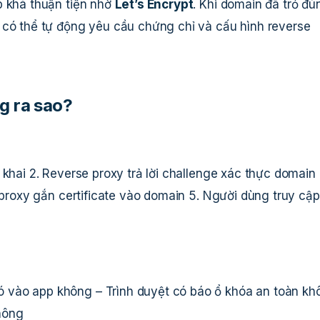
p khá thuận tiện nhờ
Let’s Encrypt
. Khi domain đã trỏ đú
 có thể tự động yêu cầu chứng chỉ và cấu hình reverse
g ra sao?
 khai 2. Reverse proxy trả lời challenge xác thực domain 
e proxy gắn certificate vào domain 5. Người dùng truy cập
 vào app không – Trình duyệt có báo ổ khóa an toàn kh
hông