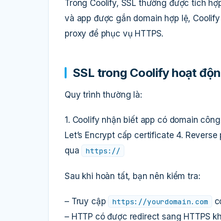
Trong Coolify, SSL thường được tích hợ
và app được gắn domain hợp lệ, Coolify
proxy để phục vụ HTTPS.
SSL trong Coolify hoạt độn
Quy trình thường là:
1. Coolify nhận biết app có domain công
Let’s Encrypt cấp certificate 4. Revers
qua
https://
Sau khi hoàn tất, bạn nên kiểm tra:
– Truy cập
có
https://yourdomain.com
– HTTP có được redirect sang HTTPS k