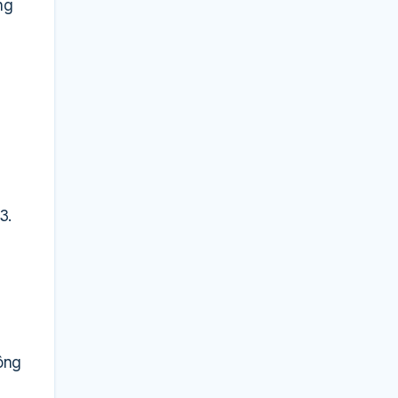
ng
3.
ông