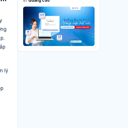
Quảng cáo
y
ờng
p.
hắp
n lý
pp