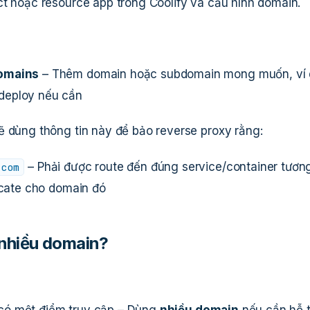
ct hoặc resource app trong Coolify và cấu hình domain.
omains
– Thêm domain hoặc subdomain mong muốn, ví 
edeploy nếu cần
ẽ dùng thông tin này để bảo reverse proxy rằng:
– Phải được route đến đúng service/container tươn
.com
icate cho domain đó
nhiều domain?
có một điểm truy cập – Dùng
nhiều domain
nếu cần hỗ t