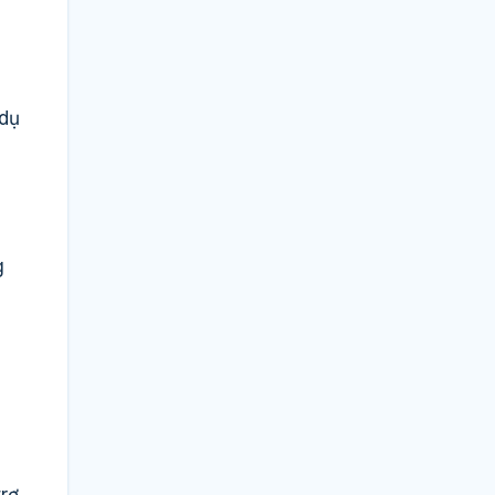
dụ
g
rợ