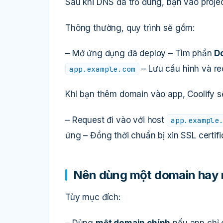
Sau khi DNS đã trỏ đúng, bạn vào proje
Thông thường, quy trình sẽ gồm:
– Mở ứng dụng đã deploy – Tìm phần
D
– Lưu cấu hình và r
app.example.com
Khi bạn thêm domain vào app, Coolify s
– Request đi vào với host
app.example
ứng – Đồng thời chuẩn bị xin SSL certif
Nên dùng một domain hay 
Tùy mục đích:
– Dùng
một domain chính
nếu app chỉ 