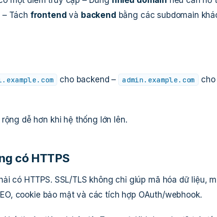
t – Tách
frontend
và
backend
bằng các subdomain khá
cho backend –
cho
i.example.com
admin.example.com
rộng dễ hơn khi hệ thống lớn lên.
ụng có HTTPS
hải có HTTPS. SSL/TLS không chỉ giúp mã hóa dữ liệu, 
ợ SEO, cookie bảo mật và các tích hợp OAuth/webhook.