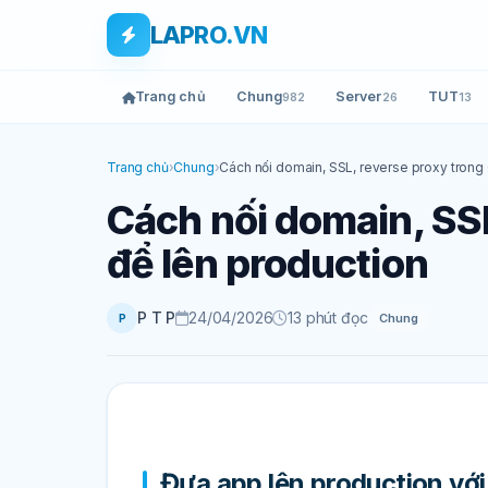
Bỏ qua tới nội dung
Skip to main content
LAPRO.VN
Trang chủ
Chung
Server
TUT
982
26
13
Trang chủ
›
Chung
›
Cách nối domain, SSL, reverse proxy trong 
Cách nối domain, SSL
để lên production
P T P
24/04/2026
13 phút đọc
Chung
P
Đưa app lên production với