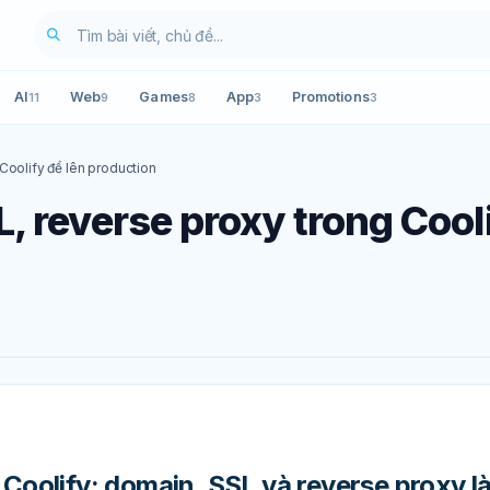
AI
Web
Games
App
Promotions
11
9
8
3
3
Coolify để lên production
, reverse proxy trong Cool
 Coolify: domain, SSL và reverse proxy l