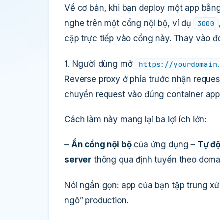
Về cơ bản, khi bạn deploy một app bằng
nghe trên một cổng nội bộ, ví dụ
3000
cập trực tiếp vào cổng này. Thay vào đó
1. Người dùng mở
https://yourdomain
Reverse proxy ở phía trước nhận request
chuyển request vào đúng container app 
Cách làm này mang lại ba lợi ích lớn:
–
Ẩn cổng nội bộ
của ứng dụng –
Tự đ
server
thông qua định tuyến theo doma
Nói ngắn gọn: app của bạn tập trung xử 
ngõ” production.