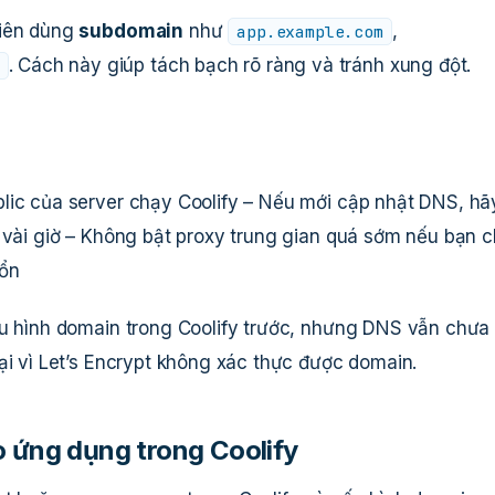
tiên dùng
subdomain
như
,
app.example.com
. Cách này giúp tách bạch rõ ràng và tránh xung đột.
lic của server chạy Coolify – Nếu mới cập nhật DNS, hã
n vài giờ – Không bật proxy trung gian quá sớm nếu bạn 
 ổn
ấu hình domain trong Coolify trước, nhưng DNS vẫn chưa 
ại vì Let’s Encrypt không xác thực được domain.
o ứng dụng trong Coolify