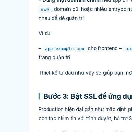
, domain cũ, hoặc nhiều entrypoin
www
nhau để dễ quản trị
Ví dụ:
–
cho frontend –
app.example.com
ap
trang quản trị
Thiết kế từ đầu như vậy sẽ giúp bạn mở 
Bước 3: Bật SSL để ứng d
Production hiện đại gần như mặc định p
còn tạo niềm tin với trình duyệt, hỗ tr