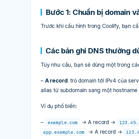
Bước 1: Chuẩn bị domain 
Trước khi cấu hình trong Coolify, bạn 
Các bản ghi DNS thường d
Tùy nhu cầu, bạn sẽ dùng một trong các
–
A record
: trỏ domain tới IPv4 của ser
alias từ subdomain sang một hostname
Ví dụ phổ biến:
–
→ A record →
example.com
123.45.
→ A record →
app.example.com
123.