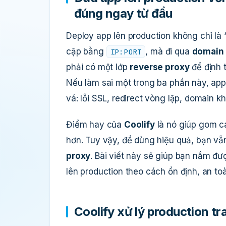
đúng ngay từ đầu
Deploy app lên production không chỉ là
cập bằng
, mà đi qua
domain 
IP:PORT
phải có một lớp
reverse proxy
để định 
Nếu làm sai một trong ba phần này, app
vá: lỗi SSL, redirect vòng lặp, domain kh
Điểm hay của
Coolify
là nó giúp gom cá
hơn. Tuy vậy, để dùng hiệu quả, bạn vẫ
proxy
. Bài viết này sẽ giúp bạn nắm đư
lên production theo cách ổn định, an toà
Coolify xử lý production tr