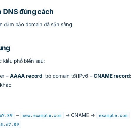
và DNS đúng cách
cần đảm bảo domain đã sẵn sàng.
ùng
 kiểu phổ biến sau:
ver –
AAAA record
: trỏ domain tới IPv6 –
CNAME record
 khác
–
→ CNAME →
67.89
www.example.com
example.com
45.67.89