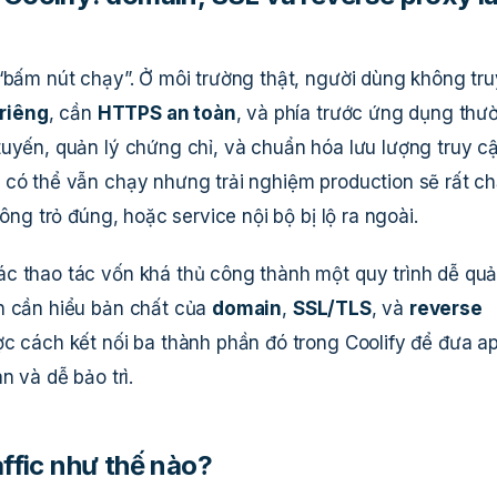
 “bấm nút chạy”. Ở môi trường thật, người dùng không tru
riêng
, cần
HTTPS an toàn
, và phía trước ứng dụng thư
tuyến, quản lý chứng chỉ, và chuẩn hóa lưu lượng truy cậ
 có thể vẫn chạy nhưng trải nghiệm production sẽ rất c
ông trỏ đúng, hoặc service nội bộ bị lộ ra ngoài.
c thao tác vốn khá thủ công thành một quy trình dễ quả
n cần hiểu bản chất của
domain
,
SSL/TLS
, và
reverse
ợc cách kết nối ba thành phần đó trong Coolify để đưa a
n và dễ bảo trì.
affic như thế nào?