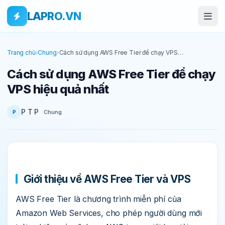
Bỏ qua tới nội dung
Skip to main content
LAPRO.VN
Trang chủ
›
Chung
›
Cách sử dụng AWS Free Tier để chạy VPS
hiệu quả nhất
Cách sử dụng AWS Free Tier để chạy
VPS hiệu quả nhất
P T P
Chung
P
Giới thiệu về AWS Free Tier và VPS
AWS Free Tier là chương trình miễn phí của
Amazon Web Services, cho phép người dùng mới