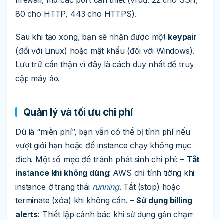
80 cho HTTP, 443 cho HTTPS).
Sau khi tạo xong, bạn sẽ nhận được một
keypair
(đối với Linux) hoặc mật khẩu (đối với Windows).
Lưu trữ cẩn thận vì đây là cách duy nhất để truy
cập máy ảo.
Quản lý và tối ưu chi phí
Dù là “miễn phí”, bạn vẫn có thể bị tính phí nếu
vượt giới hạn hoặc để instance chạy không mục
đích. Một số mẹo để tránh phát sinh chi phí: –
Tắt
instance khi không dùng
: AWS chỉ tính tiờng khi
instance ở trạng thái
running
. Tắt (stop) hoặc
terminate (xóa) khi không cần. –
Sử dụng billing
alerts
: Thiết lập cảnh báo khi sử dụng gần chạm