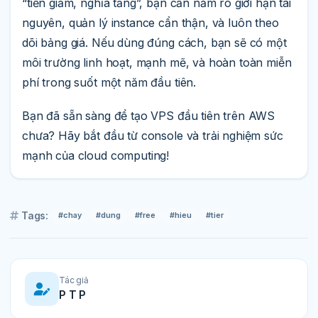
“tiền giảm, nghĩa tăng”, bạn cần nắm rõ giới hạn tài
nguyên, quản lý instance cẩn thận, và luôn theo
dõi bảng giá. Nếu dùng đúng cách, bạn sẽ có một
môi trường linh hoạt, mạnh mẽ, và hoàn toàn miễn
phí trong suốt một năm đầu tiên.
Bạn đã sẵn sàng để tạo VPS đầu tiên trên AWS
chưa? Hãy bắt đầu từ console và trải nghiệm sức
mạnh của cloud computing!
Tags:
#chay
#dung
#free
#hieu
#tier
Tác giả
P T P