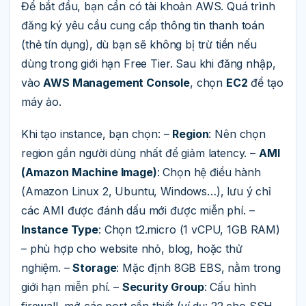
Để bắt đầu, bạn cần có tài khoản AWS. Quá trình
đăng ký yêu cầu cung cấp thông tin thanh toán
(thẻ tín dụng), dù bạn sẽ không bị trừ tiền nếu
dùng trong giới hạn Free Tier. Sau khi đăng nhập,
vào
AWS Management Console
, chọn
EC2
để tạo
máy ảo.
Khi tạo instance, bạn chọn: –
Region
: Nên chọn
region gần người dùng nhất để giảm latency. –
AMI
(Amazon Machine Image)
: Chọn hệ điều hành
(Amazon Linux 2, Ubuntu, Windows…), lưu ý chỉ
các AMI được đánh dấu mới được miễn phí. –
Instance Type
: Chọn t2.micro (1 vCPU, 1GB RAM)
– phù hợp cho website nhỏ, blog, hoặc thử
nghiệm. –
Storage
: Mặc định 8GB EBS, nằm trong
giới hạn miễn phí. –
Security Group
: Cấu hình
firewall, mở các port cần thiết (ví dụ: 22 cho SSH,