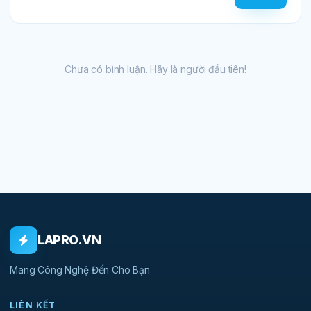
Chưa có bình luận. Hãy là người đầu tiên!
LAPRO.VN
Mang Công Nghệ Đến Cho Bạn
LIÊN KẾT