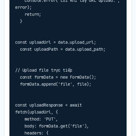
    console.error('Lỗi khi lấy URL upload:', 
error);

    return;

  }
const uploadUrl = data.upload_url;

  const uploadPath = data.upload_path;
// Upload file trực tiếp

  const formData = new FormData();

  formData.append('file', file);
const uploadResponse = await 
fetch(uploadUrl, {

    method: 'PUT',

    body: formData.get('file'),

    headers: {
