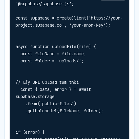
'@supabase/supabase-js';

const supabase = createClient('https://your-
project.supabase.co', 'your-anon-key');
async function uploadFile(file) {

  const fileName = file.name;

  const folder = 'uploads/';
// Lấy URL upload tạm thời

  const { data, error } = await 
supabase.storage

    .from('public-files')

    .getUploadUrl(fileName, folder);
if (error) {
