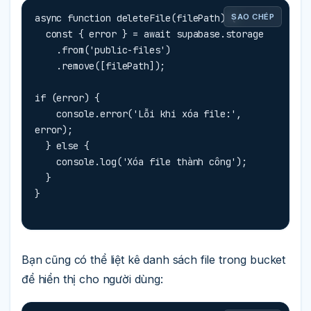
async function deleteFile(filePath) {

SAO CHÉP
  const { error } = await supabase.storage

    .from('public-files')

    .remove([filePath]);

if (error) {

    console.error('Lỗi khi xóa file:', 
error);

  } else {

    console.log('Xóa file thành công');

  }

}
Bạn cũng có thể liệt kê danh sách file trong bucket
để hiển thị cho người dùng: