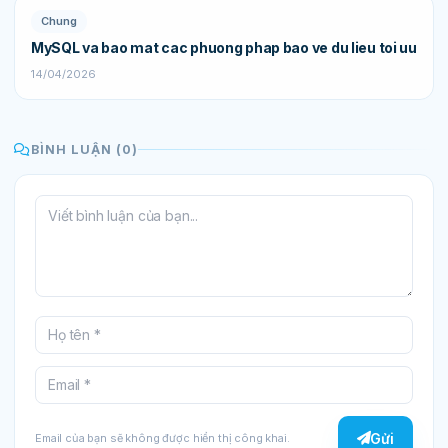
Chung
MySQL va bao mat cac phuong phap bao ve du lieu toi uu
14/04/2026
BÌNH LUẬN (0)
Gửi
Email của bạn sẽ không được hiển thị công khai.