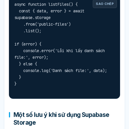
async function listFiles() {

SAO CHÉP
  const { data, error } = await 
supabase.storage

    .from('public-files')

    .list();

if (error) {

    console.error('Lỗi khi lấy danh sách 
file:', error);

  } else {

    console.log('Danh sách file:', data);

  }

}
Một số lưu ý khi sử dụng Supabase
Storage