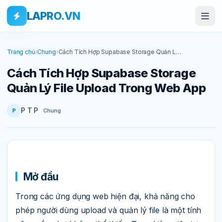
Bỏ qua tới nội dung
Skip to main content
LAPRO.VN
Trang chủ
›
Chung
›
Cách Tích Hợp Supabase Storage Quản Lý
File Upload Trong Web App
Cách Tích Hợp Supabase Storage
Quản Lý File Upload Trong Web App
P T P
Chung
P
Mở đầu
Trong các ứng dụng web hiện đại, khả năng cho
phép người dùng upload và quản lý file là một tính