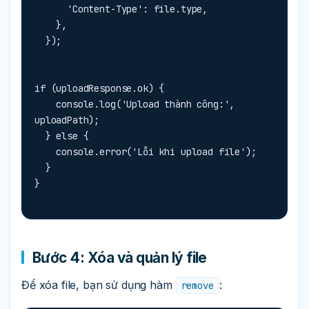
      'Content-Type': file.type,

    },

  });
if (uploadResponse.ok) {

    console.log('Upload thành công:', 
uploadPath);

  } else {

    console.error('Lỗi khi upload file');

  }

}
Bước 4: Xóa và quản lý file
Để xóa file, bạn sử dụng hàm
:
remove