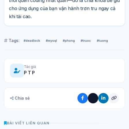
thói quen coding nhất quán—đó là chìa khóa để giữ
cho ứng dụng của bạn vận hành trơn tru ngay cả
khi tải cao.
Tags:
#deadlock
#mysql
#phong
#truoc
#tuong
Tác giả
P T P
Chia sẻ
BÀI VIẾT LIÊN QUAN