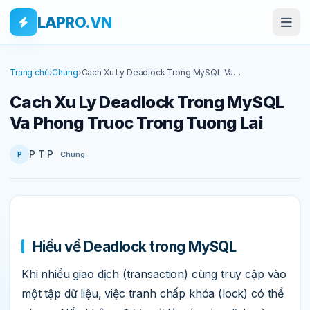
Bỏ qua tới nội dung
Skip to main content
LAPRO.VN
Trang chủ
›
Chung
›
Cach Xu Ly Deadlock Trong MySQL Va
Phong Truoc Trong Tuong Lai
Cach Xu Ly Deadlock Trong MySQL
Va Phong Truoc Trong Tuong Lai
P T P
Chung
P
Hiểu về Deadlock trong MySQL
Khi nhiều giao dịch (transaction) cùng truy cập vào
một tập dữ liệu, việc tranh chấp khóa (lock) có thể