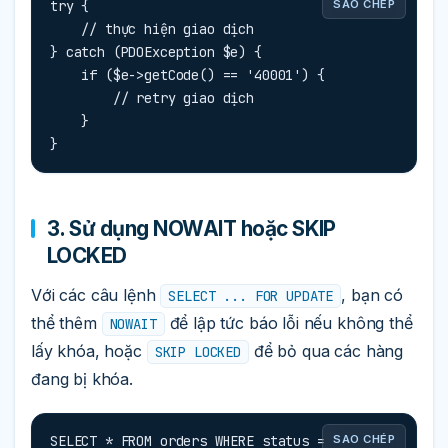
try {

SAO CHÉP
    // thực hiện giao dịch

} catch (PDOException $e) {

    if ($e->getCode() == '40001') {

        // retry giao dịch

    }

}
3. Sử dụng NOWAIT hoặc SKIP
LOCKED
Với các câu lệnh
, bạn có
SELECT ... FOR UPDATE
thể thêm
để lập tức báo lỗi nếu không thể
NOWAIT
lấy khóa, hoặc
để bỏ qua các hàng
SKIP LOCKED
đang bị khóa.
SELECT * FROM orders WHERE status = 
SAO CHÉP