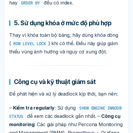
hay
đều có index.
ORDER BY
5. Sử dụng khóa ở mức độ phù hợp
Thay vì khóa toàn bộ bảng, hãy dùng khóa dòng
(
) khi có thể. Điều này giúp giảm
ROW LEVEL LOCK
thiểu vùng ảnh hưởng và nguy cơ xung đột.
Công cụ và kỹ thuật giám sát
Để phát hiện và xử lý deadlock kịp thời, bạn nên:
–
Kiểm tra regularly
: Sử dụng
SHOW ENGINE INNODB
để xem các deadlock gần nhất. –
Công cụ
STATUS
monitoring
: Các giải pháp như Percona Monitoring
and Management (PMM), Prometheus + Grafana,