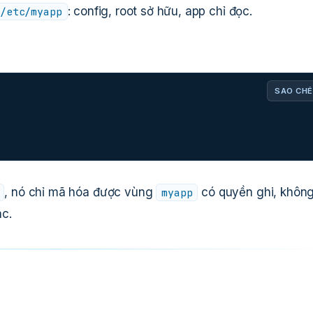
: config, root sở hữu, app chỉ đọc.
/etc/myapp
SAO CHÉ
, nó chỉ mã hóa được vùng
có quyền ghi, khôn
myapp
ác.