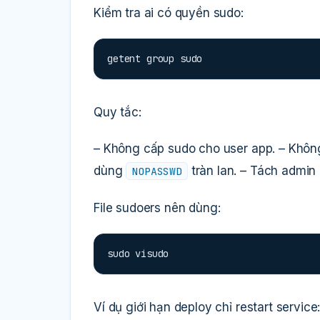
Kiểm tra ai có quyền sudo:
getent group sudo
Quy tắc:
– Không cấp sudo cho user app. – Khôn
dùng
tràn lan. – Tách admin
NOPASSWD
File sudoers nên dùng:
sudo visudo
Ví dụ giới hạn deploy chỉ restart service