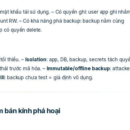
, mật khẩu tái sử dụng. – Có quyền ghi: user app ghi nhầ
ount RW. – Có khả năng phá backup: backup nằm cùng
p có quyền delete.
tối thiểu. –
Isolation
: app, DB, backup, secrets tách quy
 thái trước mã hóa. –
Immutable/offline backup
: attacke
ll
: backup chưa test = giả định vô dụng.
 bán kính phá hoại