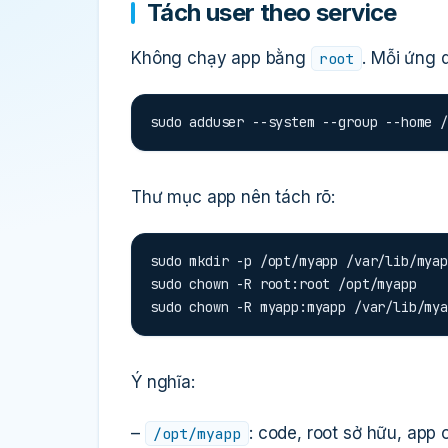
Tách user theo service
Không chạy app bằng
. Mỗi ứng 
root
sudo adduser --system --group --home /
Thư mục app nên tách rõ:
sudo mkdir -p /opt/myapp /var/lib/myap
sudo chown -R root:root /opt/myapp

sudo chown -R myapp:myapp /var/lib/mya
Ý nghĩa:
–
: code, root sở hữu, app 
/opt/myapp