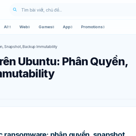
AI
Web
Games
App
Promotions
11
9
8
3
3
, Snapshot, Backup Immutability
ên Ubuntu: Phân Quyền,
mutability
c ransomware: phân quyền, snapshot,