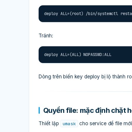
deploy ALL=(root) /bin/systemctl resta
Tránh:
deploy ALL=(ALL) NOPASSWD:ALL
Dòng trên biến key deploy bị lộ thành r
Quyền file: mặc định chặt 
Thiết lập
cho service để file mớ
umask