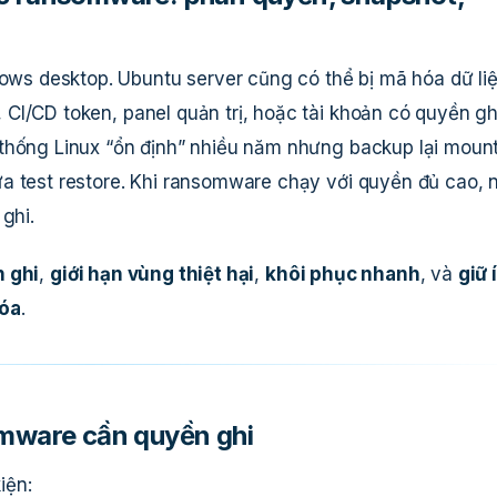
s desktop. Ubuntu server cũng có thể bị mã hóa dữ li
CI/CD token, panel quản trị, hoặc tài khoản có quyền gh
thống Linux “ổn định” nhiều năm nhưng backup lại moun
a test restore. Khi ransomware chạy với quyền đủ cao, 
ghi.
 ghi
,
giới hạn vùng thiệt hại
,
khôi phục nhanh
, và
giữ í
xóa
.
omware cần quyền ghi
iện: