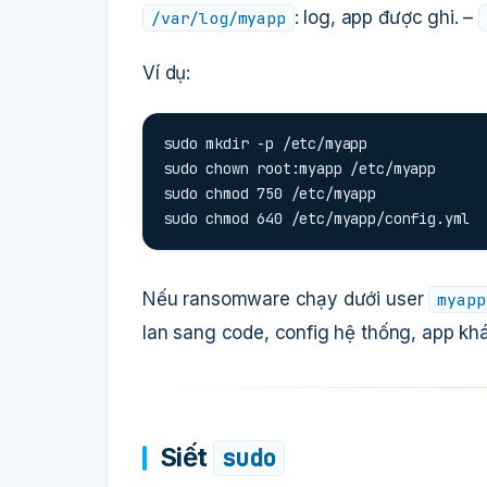
: log, app được ghi. –
/var/log/myapp
Ví dụ:
sudo mkdir -p /etc/myapp

sudo chown root:myapp /etc/myapp

sudo chmod 750 /etc/myapp

sudo chmod 640 /etc/myapp/config.yml
Nếu ransomware chạy dưới user
myapp
lan sang code, config hệ thống, app kh
Siết
sudo