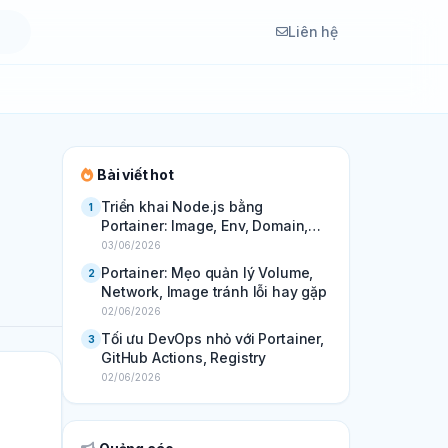
Liên hệ
Bài viết hot
Triển khai Node.js bằng
1
Portainer: Image, Env, Domain,
SSL
03/06/2026
Portainer: Mẹo quản lý Volume,
2
Network, Image tránh lỗi hay gặp
02/06/2026
Tối ưu DevOps nhỏ với Portainer,
3
GitHub Actions, Registry
02/06/2026