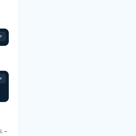
P
P
. –