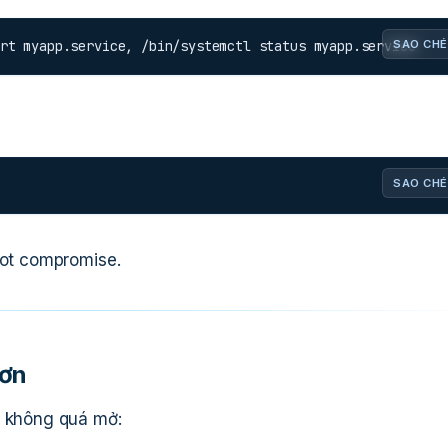
rt myapp.service, /bin/systemctl status myapp.service
SAO CHÉ
SAO CHÉ
oot compromise.
hơn
i không quá mở: