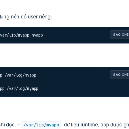
dụng nên có user riêng:
var/lib/myapp myapp
SAO CHÉ
p /var/log/myapp

SAO CHÉ
pp /var/log/myapp
chỉ đọc. –
: dữ liệu runtime, app được ghi
/var/lib/myapp