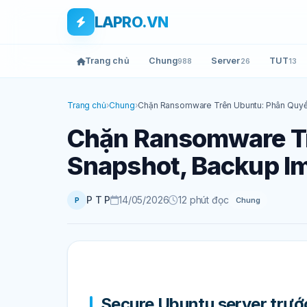
Bỏ qua tới nội dung
Skip to main content
LAPRO.VN
Trang chủ
Chung
Server
TUT
988
26
13
Trang chủ
›
Chung
›
Chặn Ransomware Trên Ubuntu: Phân Quyền
Chặn Ransomware Tr
Snapshot, Backup Im
P T P
14/05/2026
12 phút đọc
Chung
P
Secure Ubuntu server trướ