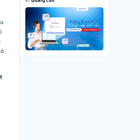
Quảng cáo
ệu
i
t
nó
t