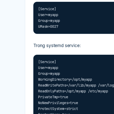
[Service]

User=myapp

Group=myapp

UMask=0027
Trong systemd service:
[Service]

User=myapp

Group=myapp

WorkingDirectory=/opt/myapp

ReadWritePaths=/var/lib/myapp /var/log
ReadOnlyPaths=/opt/myapp /etc/myapp

PrivateTmp=true

NoNewPrivileges=true

ProtectSystem=strict
