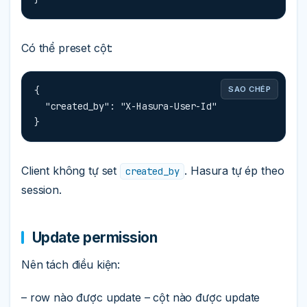
Có thể preset cột:
{

SAO CHÉP
  "created_by": "X-Hasura-User-Id"

}
Client không tự set
. Hasura tự ép theo
created_by
session.
Update permission
Nên tách điều kiện:
– row nào được update – cột nào được update