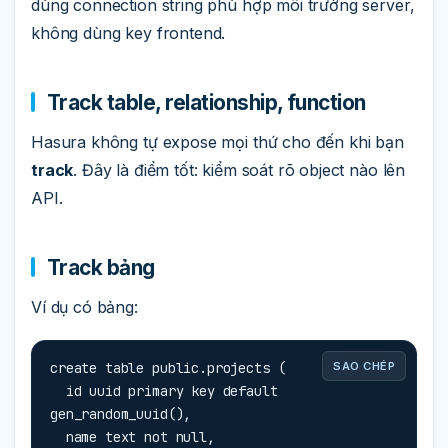
dùng connection string phù hợp môi trường server,
không dùng key frontend.
Track table, relationship, function
Hasura không tự expose mọi thứ cho đến khi bạn
track
. Đây là điểm tốt: kiểm soát rõ object nào lên
API.
Track bảng
Ví dụ có bảng:
create table public.projects (

SAO CHÉP
  id uuid primary key default 
gen_random_uuid(),

  name text not null,
