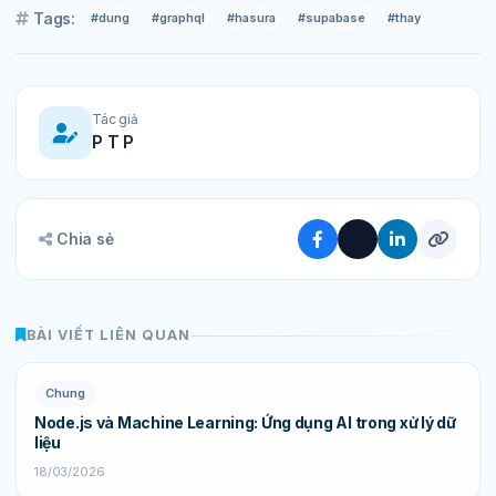
Tags:
#dung
#graphql
#hasura
#supabase
#thay
Tác giả
P T P
Chia sẻ
BÀI VIẾT LIÊN QUAN
Chung
Node.js và Machine Learning: Ứng dụng AI trong xử lý dữ
liệu
18/03/2026