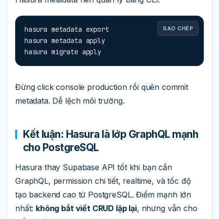
hasura metadata export

SAO CHÉP
hasura metadata apply

hasura migrate apply
Đừng click console production rồi quên commit
metadata. Dễ lệch môi trường.
Kết luận: Hasura là lớp GraphQL mạnh
cho PostgreSQL
Hasura thay Supabase API tốt khi bạn cần
GraphQL, permission chi tiết, realtime, và tốc độ
tạo backend cao từ PostgreSQL. Điểm mạnh lớn
nhất:
không bắt viết CRUD lặp lại
, nhưng vẫn cho