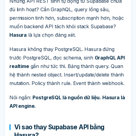
Nhưng API REST sinh tự động từ Supabase chưa
đủ linh hoạt? Cần GraphQL, query lồng sâu,
permission tinh hơn, subscription mạnh hơn, hoặc
muốn backend API tách khỏi stack Supabase?
Hasura
là lựa chọn đáng xét.
Hasura không thay PostgreSQL. Hasura đứng
trước PostgreSQL, đọc schema, sinh
GraphQL API
realtime
gần như tức thì. Bảng thành query. Quan
hệ thành nested object. Insert/update/delete thành
mutation. Policy thành rule. Event thành webhook.
Nói ngắn:
PostgreSQL là nguồn dữ liệu. Hasura là
API engine.
Vì sao thay Supabase API bằng
Hasura?