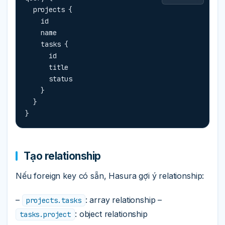
  projects {

    id

    name

    tasks {

      id

      title

      status

    }

  }

}
Tạo relationship
Nếu foreign key có sẵn, Hasura gợi ý relationship:
–
: array relationship –
projects.tasks
: object relationship
tasks.project