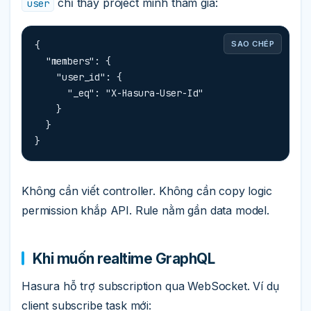
chỉ thấy project mình tham gia:
user
{

SAO CHÉP
  "members": {

    "user_id": {

      "_eq": "X-Hasura-User-Id"

    }

  }

}
Không cần viết controller. Không cần copy logic
permission khắp API. Rule nằm gần data model.
Khi muốn realtime GraphQL
Hasura hỗ trợ subscription qua WebSocket. Ví dụ
client subscribe task mới: