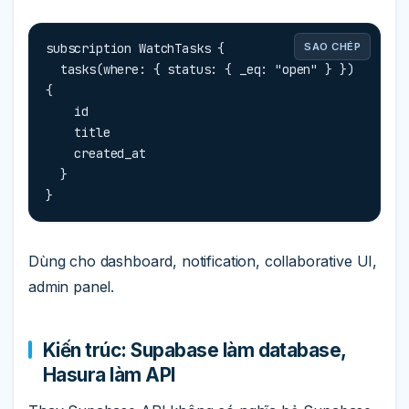
subscription WatchTasks {

SAO CHÉP
  tasks(where: { status: { _eq: "open" } }) 
{

    id

    title

    created_at

  }

}
Dùng cho dashboard, notification, collaborative UI,
admin panel.
Kiến trúc: Supabase làm database,
Hasura làm API