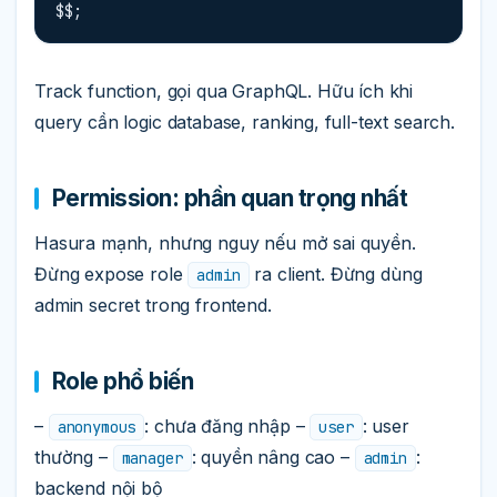
$$;
Track function, gọi qua GraphQL. Hữu ích khi
query cần logic database, ranking, full-text search.
Permission: phần quan trọng nhất
Hasura mạnh, nhưng nguy nếu mở sai quyền.
Đừng expose role
ra client. Đừng dùng
admin
admin secret trong frontend.
Role phổ biến
–
: chưa đăng nhập –
: user
anonymous
user
thường –
: quyền nâng cao –
:
manager
admin
backend nội bộ