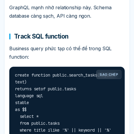
GraphQL mạnh nhờ relationship này. Schema
database càng sạch, API càng ngon.
Track SQL function
Business query phức tạp có thể để trong SQL
function:
create function public.search_tasks(keyword 
SAO CHÉP
text)

returns setof public.tasks

language sql

stable

as $$

  select *

  from public.tasks

  where title ilike '%' || keyword || '%'
