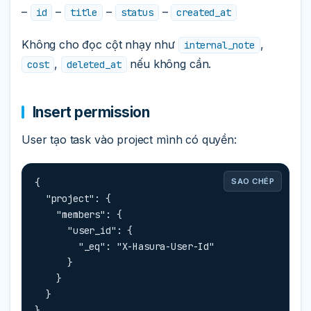
–
–
–
–
id
title
status
created_at
Không cho đọc cột nhạy như
,
internal_note
,
nếu không cần.
cost
deleted_at
Insert permission
User tạo task vào project mình có quyền:
{

SAO CHÉP
  "project": {

    "members": {

      "user_id": {

        "_eq": "X-Hasura-User-Id"

      }

    }

  }

}