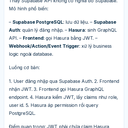
Thay Supabase API không có nghĩa bỏ Supabase.
Mô hình phổ biến:
–
Supabase PostgreSQL
: lưu dữ liệu. –
Supabase
Auth
: quản lý đăng nhập. –
Hasura
: sinh GraphQL
API. –
Frontend
: gọi Hasura bằng JWT. –
Webhook/Action/Event Trigger
: xử lý business
logic ngoài database.
Luồng cơ bản:
1. User đăng nhập qua Supabase Auth. 2. Frontend
nhận JWT. 3. Frontend gọi Hasura GraphQL
endpoint. 4. Hasura kiểm JWT, lấy claims như role,
user id. 5. Hasura áp permission rồi query
PostgreSQL.
Điểm quan trọng: JWT phải chứa claim Hasura