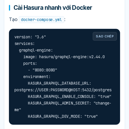
Cài Hasura nhanh với Docker
Tạo
:
docker-compose.yml
version: "3.6"

SAO CHÉP
services:

  graphql-engine:

    image: hasura/graphql-engine:v2.44.0

    ports:

      - "8080:8080"

    environment:

      HASURA_GRAPHQL_DATABASE_URL: 
postgres://USER:PASSWORD@HOST:5432/postgres

      HASURA_GRAPHQL_ENABLE_CONSOLE: "true"

      HASURA_GRAPHQL_ADMIN_SECRET: "change-
me"

      HASURA_GRAPHQL_DEV_MODE: "true"