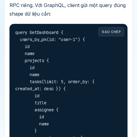
RPC riêng. Với GraphQL, client gửi một query đúng
shape dữ liệu cần:
query GetDashboard {

SAO CHÉP
  users_by_pk(id: "user-1") {

    id

    name

    projects {

      id

      name

      tasks(limit: 5, order_by: { 
created_at: desc }) {

        id

        title

        assignee {

          id

          name

        }
