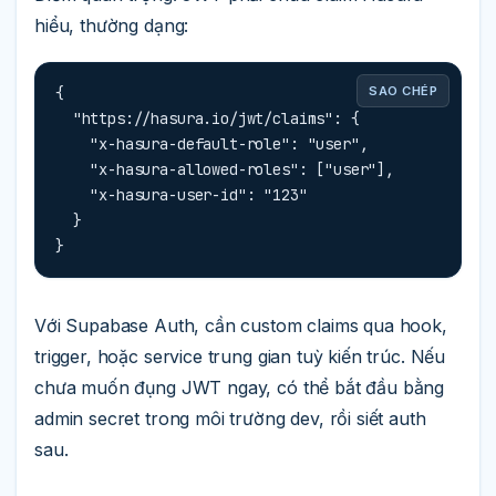
hiểu, thường dạng:
{

SAO CHÉP
  "https://hasura.io/jwt/claims": {

    "x-hasura-default-role": "user",

    "x-hasura-allowed-roles": ["user"],

    "x-hasura-user-id": "123"

  }

}
Với Supabase Auth, cần custom claims qua hook,
trigger, hoặc service trung gian tuỳ kiến trúc. Nếu
chưa muốn đụng JWT ngay, có thể bắt đầu bằng
admin secret trong môi trường dev, rồi siết auth
sau.