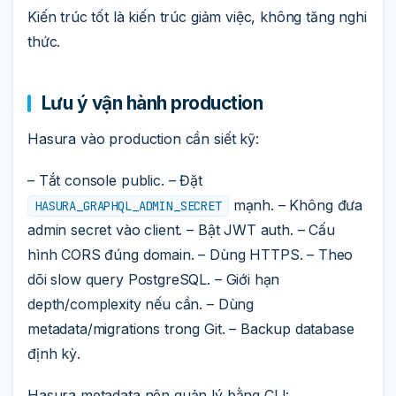
Kiến trúc tốt là kiến trúc giảm việc, không tăng nghi
thức.
Lưu ý vận hành production
Hasura vào production cần siết kỹ:
– Tắt console public. – Đặt
mạnh. – Không đưa
HASURA_GRAPHQL_ADMIN_SECRET
admin secret vào client. – Bật JWT auth. – Cấu
hình CORS đúng domain. – Dùng HTTPS. – Theo
dõi slow query PostgreSQL. – Giới hạn
depth/complexity nếu cần. – Dùng
metadata/migrations trong Git. – Backup database
định kỳ.
Hasura metadata nên quản lý bằng CLI: