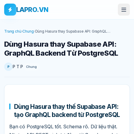
Bỏ qua tới nội dung
Skip to main content
LAPRO.VN
Trang chủ
›
Chung
›
Dùng Hasura thay Supabase API: GraphQL
Backend Từ PostgreSQL
Dùng Hasura thay Supabase API:
GraphQL Backend Từ PostgreSQL
P T P
Chung
P
Dùng Hasura thay thế Supabase API:
tạo GraphQL backend từ PostgreSQL
Bạn có PostgreSQL tốt. Schema rõ. Dữ liệu thật.