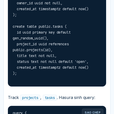
  owner_id uuid not null,

  created_at timestamptz default now()

);

create table public.tasks (

  id uuid primary key default 
gen_random_uuid(),

  project_id uuid references 
public.projects(id),

  title text not null,

  status text not null default 'open',

  created_at timestamptz default now()

);
Track
,
. Hasura sinh query:
projects
tasks
query {

SAO CHÉP