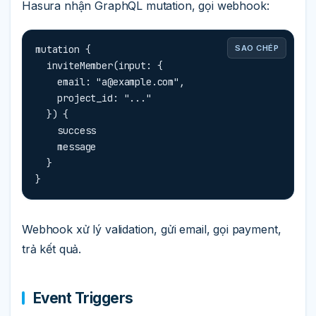
Hasura nhận GraphQL mutation, gọi webhook:
mutation {

SAO CHÉP
  inviteMember(input: {

    email: "
a@example.com
",

    project_id: "..."

  }) {

    success

    message

  }

}
Webhook xử lý validation, gửi email, gọi payment,
trả kết quả.
Event Triggers