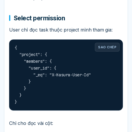
Select permission
User chỉ đọc task thuộc project mình tham gia:
{

SAO CHÉP
  "project": {

    "members": {

      "user_id": {

        "_eq": "X-Hasura-User-Id"

      }

    }

  }

}
Chỉ cho đọc vài cột: