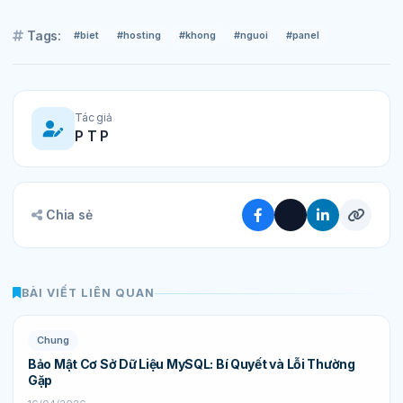
Tags:
#biet
#hosting
#khong
#nguoi
#panel
Tác giả
P T P
Chia sẻ
BÀI VIẾT LIÊN QUAN
Chung
Bảo Mật Cơ Sở Dữ Liệu MySQL: Bí Quyết và Lỗi Thường
Gặp