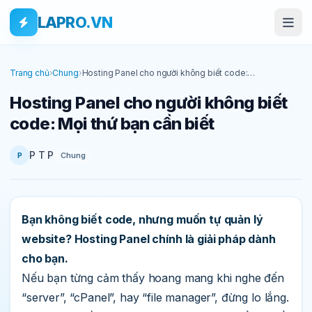
Bỏ qua tới nội dung
Skip to main content
LAPRO.VN
Trang chủ
›
Chung
›
Hosting Panel cho người không biết code:
Mọi thứ bạn cần biết
Hosting Panel cho người không biết
code: Mọi thứ bạn cần biết
P T P
Chung
P
Bạn không biết code, nhưng muốn tự quản lý
website? Hosting Panel chính là giải pháp dành
cho bạn.
Nếu bạn từng cảm thấy hoang mang khi nghe đến
“server”, “cPanel”, hay “file manager”, đừng lo lắng.