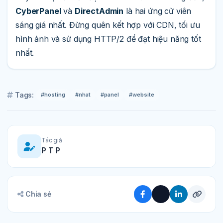
CyberPanel
và
DirectAdmin
là hai ứng cử viên
sáng giá nhất. Đừng quên kết hợp với CDN, tối ưu
hình ảnh và sử dụng HTTP/2 để đạt hiệu năng tốt
nhất.
Tags:
#hosting
#nhat
#panel
#website
Tác giả
P T P
Chia sẻ