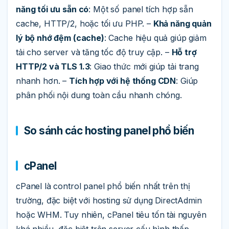
năng tối ưu sẵn có
: Một số panel tích hợp sẵn
cache, HTTP/2, hoặc tối ưu PHP. –
Khả năng quản
lý bộ nhớ đệm (cache)
: Cache hiệu quả giúp giảm
tải cho server và tăng tốc độ truy cập. –
Hỗ trợ
HTTP/2 và TLS 1.3
: Giao thức mới giúp tải trang
nhanh hơn. –
Tích hợp với hệ thống CDN
: Giúp
phân phối nội dung toàn cầu nhanh chóng.
So sánh các hosting panel phổ biến
cPanel
cPanel là control panel phổ biến nhất trên thị
trường, đặc biệt với hosting sử dụng DirectAdmin
hoặc WHM. Tuy nhiên, cPanel tiêu tốn tài nguyên
khá nhiều, đặc biệt trên server cấu hình thấp.