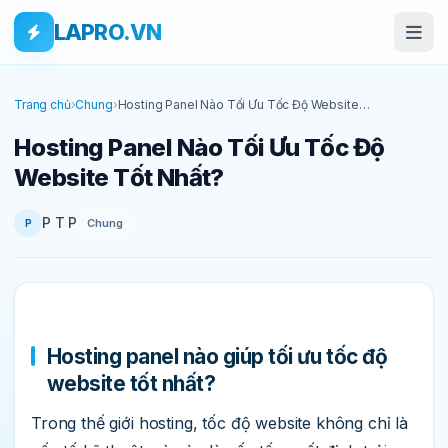
Bỏ qua tới nội dung
Skip to main content
LAPRO.VN
Trang chủ
›
Chung
›
Hosting Panel Nào Tối Ưu Tốc Độ Website
Tốt Nhất?
Hosting Panel Nào Tối Ưu Tốc Độ
Website Tốt Nhất?
P T P
Chung
P
Hosting panel nào giúp tối ưu tốc độ
website tốt nhất?
Trong thế giới hosting, tốc độ website không chỉ là