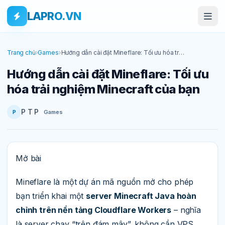
Bỏ qua tới nội dung
Skip to main content
LAPRO.VN
Trang chủ
›
Games
›
Hướng dẫn cài đặt Mineflare: Tối ưu hóa trải
nghiệm Minecraft của bạn
Hướng dẫn cài đặt Mineflare: Tối ưu
hóa trải nghiệm Minecraft của bạn
P T P
Games
P
Mở bài
Mineflare là một dự án mã nguồn mở cho phép
bạn triển khai một
server Minecraft Java hoàn
chỉnh trên nền tảng Cloudflare Workers
– nghĩa
là server chạy “trên đám mây”, không cần VPS