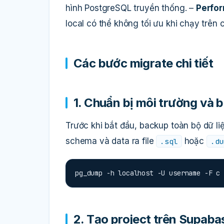
hình PostgreSQL truyền thống. –
Perfo
local có thể không tối ưu khi chạy trên
Các bước migrate chi tiết
1. Chuẩn bị môi trường và 
Trước khi bắt đầu, backup toàn bộ dữ li
schema và data ra file
hoặc
.sql
.du
pg_dump -h localhost -U username -F c 
2. Tạo project trên Supaba