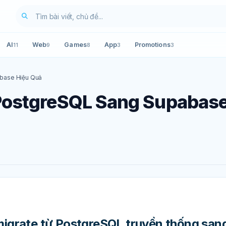
AI
Web
Games
App
Promotions
11
9
8
3
3
base Hiệu Quả
PostgreSQL Sang Supabas
 migrate từ PostgreSQL truyền thống san