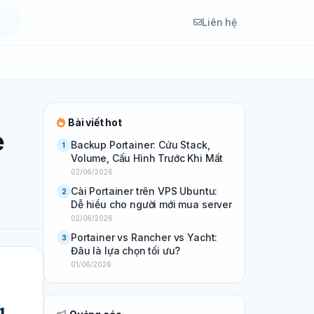
Liên hệ
Bài viết hot
e
Backup Portainer: Cứu Stack,
1
Volume, Cấu Hình Trước Khi Mất
02/06/2026
Cài Portainer trên VPS Ubuntu:
2
Dễ hiểu cho người mới mua server
02/06/2026
Portainer vs Rancher vs Yacht:
3
Đâu là lựa chọn tối ưu?
01/06/2026
g