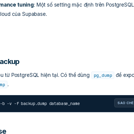
rmance tuning
: Một số setting mặc định trên PostgreSQL
 cloud của Supabase.
backup
ệu từ PostgreSQL hiện tại. Có thể dùng
để expo
pg_dump
.
mp
-b -v -f backup.dump database_name
SAO CHÉ
se