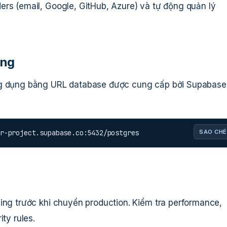
ers (email, Google, GitHub, Azure) và tự động quản lý
ing
ng dụng bằng URL database được cung cấp bởi Supabase.
r-project.supabase.co
:5432/postgres
SAO CHÉ
ing trước khi chuyển production. Kiểm tra performance,
ty rules.