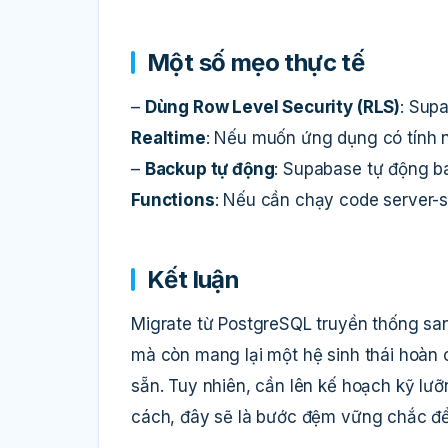
Một số mẹo thực tế
–
Dùng Row Level Security (RLS)
: Sup
Realtime
: Nếu muốn ứng dụng có tính n
–
Backup tự động
: Supabase tự động b
Functions
: Nếu cần chạy code server-s
Kết luận
Migrate từ PostgreSQL truyền thống sang
mà còn mang lại một hệ sinh thái hoàn c
sẵn. Tuy nhiên, cần lên kế hoạch kỹ lưỡ
cách, đây sẽ là bước đệm vững chắc để