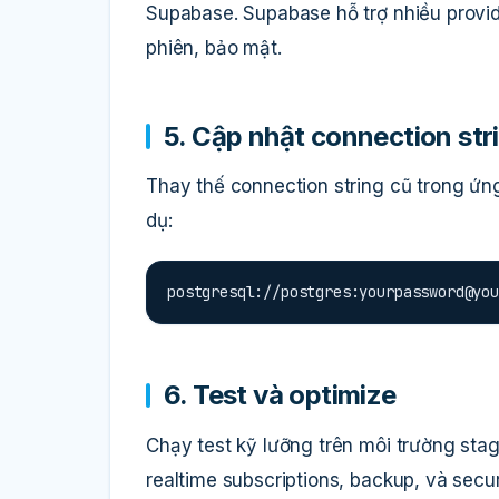
Supabase. Supabase hỗ trợ nhiều provid
phiên, bảo mật.
5. Cập nhật connection str
Thay thế connection string cũ trong ứ
dụ:
postgresql://postgres:
yourpassword@you
6. Test và optimize
Chạy test kỹ lưỡng trên môi trường stag
realtime subscriptions, backup, và securi