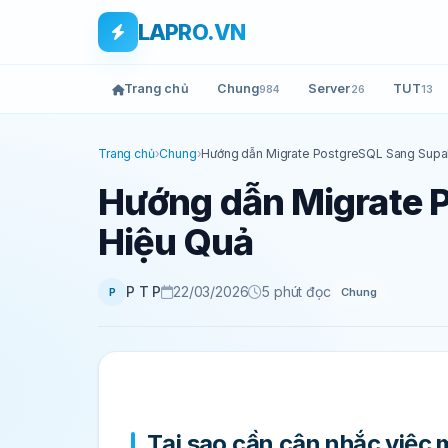
Bỏ qua tới nội dung
Skip to main content
LAPRO.VN
Trang chủ
Chung
Server
TUT
984
26
13
Trang chủ
›
Chung
›
Hướng dẫn Migrate PostgreSQL Sang Supa
Hướng dẫn Migrate 
Hiệu Quả
P T P
22/03/2026
5 phút đọc
Chung
P
Tại sao cần cân nhắc việc