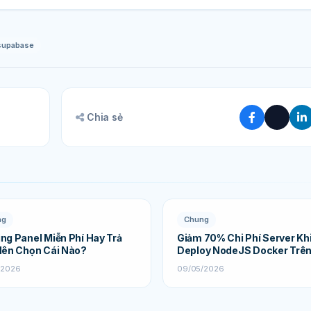
supabase
Chia sẻ
ng
Chung
ng Panel Miễn Phí Hay Trả
Giảm 70% Chi Phí Server Kh
Nên Chọn Cái Nào?
Deploy NodeJS Docker Trê
Startup
/2026
09/05/2026