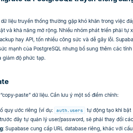
ở dữ liệu truyền thống thường gặp khó khăn trong việc đá
ật và khả năng mở rộng. Nhiều nhóm phát triển phải tự 
backup hay API, tốn nhiều công sức và dễ gây lỗi. Supab
g sức mạnh của PostgreSQL nhưng bổ sung thêm các tính
và giảm độ phức tạp.
ate
“copy-paste” dữ liệu. Cần lưu ý một số điểm chính:
ố quy ước riêng (ví dụ:
tự động tạo khi bật
auth.users
 trước đây tự quản lý user/password, sẽ phải thay đổi cá
ng
: Supabase cung cấp URL database riêng, khác với cấu