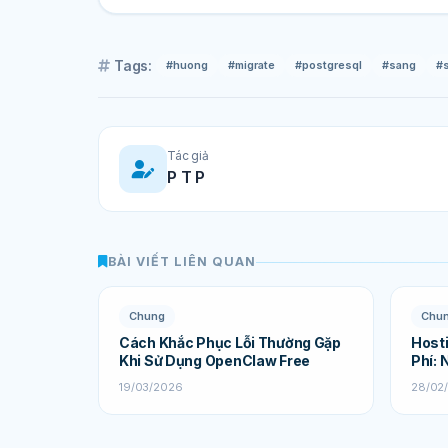
Tags:
#huong
#migrate
#postgresql
#sang
#
Tác giả
P T P
BÀI VIẾT LIÊN QUAN
Chung
Chu
Cách Khắc Phục Lỗi Thường Gặp
Hosti
Khi Sử Dụng OpenClaw Free
Phí: 
19/03/2026
28/02