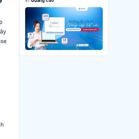
Quảng cáo
p
xây
ase
ch