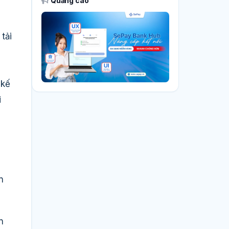
Quảng cáo
tải
 kế
i
n
n