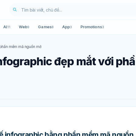
AI
Web
Games
App
Promotions
11
9
8
3
3
ới phần mềm mã nguồn mở
nfographic đẹp mắt với ph
 kế infographic bằng phần mềm mã nguồn