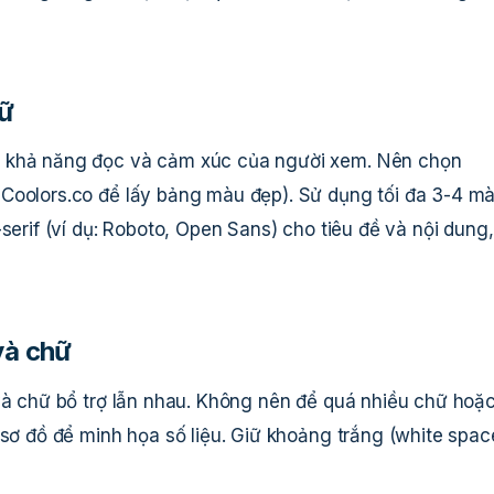
hữ
n khả năng đọc và cảm xúc của người xem. Nên chọn
 Coolors.co để lấy bảng màu đẹp). Sử dụng tối đa 3-4 m
serif (ví dụ: Roboto, Open Sans) cho tiêu đề và nội dung,
và chữ
 và chữ bổ trợ lẫn nhau. Không nên để quá nhiều chữ hoặ
 sơ đồ để minh họa số liệu. Giữ khoảng trắng (white spac