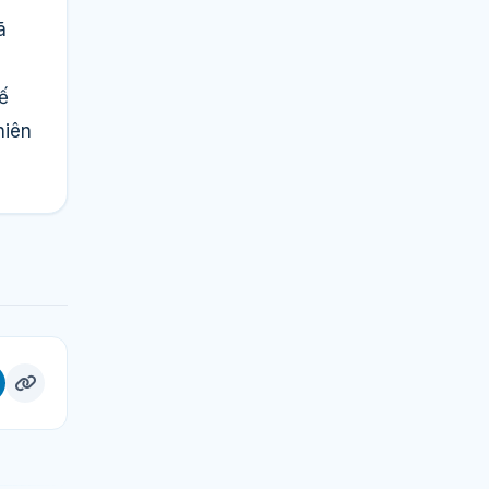
ã
ế
hiên