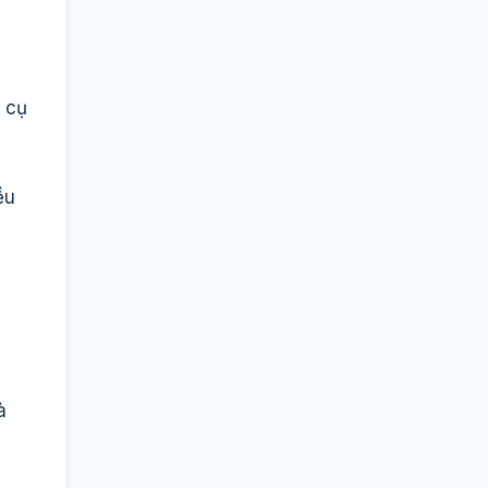
g cụ
ều
à