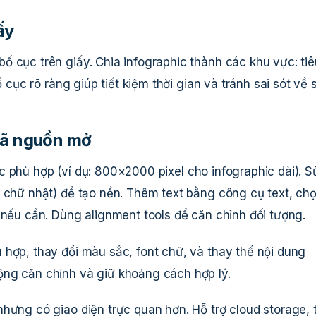
ấy
ố cục trên giấy. Chia infographic thành các khu vực: tiê
ố cục rõ ràng giúp tiết kiệm thời gian và tránh sai sót về 
mã nguồn mở
c phù hợp (ví dụ: 800×2000 pixel cho infographic dài). S
h chữ nhật) để tạo nền. Thêm text bằng công cụ text, ch
 nếu cần. Dùng alignment tools để căn chỉnh đối tượng.
 hợp, thay đổi màu sắc, font chữ, và thay thế nội dung
ộng căn chỉnh và giữ khoảng cách hợp lý.
nhưng có giao diện trực quan hơn. Hỗ trợ cloud storage, 