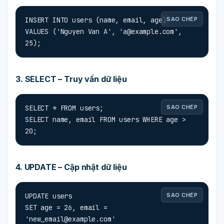
INSERT INTO users (name, email, age)

SAO CHÉP
VALUES ('Nguyen Van A', '
a@example.com
', 
25);
3. SELECT – Truy vấn dữ liệu
SELECT * FROM users;

SAO CHÉP
SELECT name, email FROM users WHERE age > 
20;
4. UPDATE – Cập nhật dữ liệu
UPDATE users

SAO CHÉP
SET age = 26, email = 
'
new_email@example.com
'
