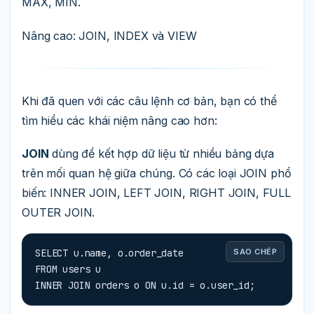
MAX, MIN.
Nâng cao: JOIN, INDEX và VIEW
Khi đã quen với các câu lệnh cơ bản, bạn có thể
tìm hiểu các khái niệm nâng cao hơn:
JOIN
dùng để kết hợp dữ liệu từ nhiều bảng dựa
trên mối quan hệ giữa chúng. Có các loại JOIN phổ
biến: INNER JOIN, LEFT JOIN, RIGHT JOIN, FULL
OUTER JOIN.
SELECT u.name, o.order_date

SAO CHÉP
FROM users u

INNER JOIN orders o ON u.id = o.user_id;