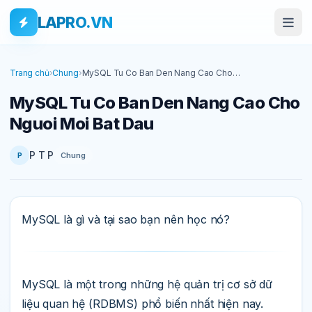
Bỏ qua tới nội dung
Skip to main content
LAPRO.VN
Trang chủ
›
Chung
›
MySQL Tu Co Ban Den Nang Cao Cho
Nguoi Moi Bat Dau
MySQL Tu Co Ban Den Nang Cao Cho
Nguoi Moi Bat Dau
P T P
Chung
P
MySQL là gì và tại sao bạn nên học nó?
MySQL là một trong những hệ quản trị cơ sở dữ
liệu quan hệ (RDBMS) phổ biến nhất hiện nay.