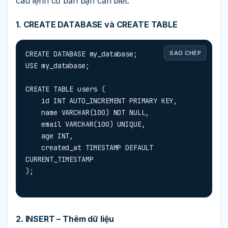
câu lệnh cơ bản bạn cần biết:
1. CREATE DATABASE và CREATE TABLE
CREATE DATABASE my_database;

SAO CHÉP
USE my_database;

CREATE TABLE users (

    id INT AUTO_INCREMENT PRIMARY KEY,

    name VARCHAR(100) NOT NULL,

    email VARCHAR(100) UNIQUE,

    age INT,

    created_at TIMESTAMP DEFAULT 
CURRENT_TIMESTAMP

);
2. INSERT – Thêm dữ liệu