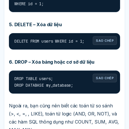
WHERE id = 1;
5. DELETE – Xóa dữ liệu
DELETE FROM users WHERE id = 1;
SAO CHÉP
6. DROP – Xóa bảng hoặc cơ sở dữ liệu
DROP TABLE users;

SAO CHÉP
DROP DATABASE my_database;
Ngoài ra, bạn cũng nên biết các toán tử so sánh
(>, <, =, , LIKE), toán tử logic (AND, OR, NOT), và
các hàm SQL thông dụng như COUNT, SUM, AVG,