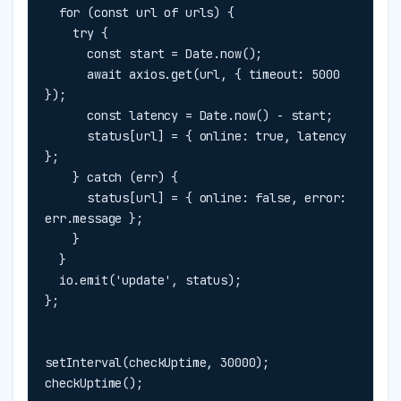
  for (const url of urls) {

    try {

      const start = Date.now();

      await axios.get(url, { timeout: 5000 
});

      const latency = Date.now() - start;

      status[url] = { online: true, latency 
};

    } catch (err) {

      status[url] = { online: false, error: 
err.message };

    }

  }

  io.emit('update', status);

};
setInterval(checkUptime, 30000);

checkUptime();