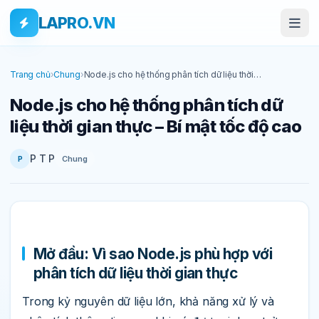
Bỏ qua tới nội dung
Skip to main content
LAPRO.VN
Trang chủ
›
Chung
›
Node.js cho hệ thống phân tích dữ liệu thời
gian thực – Bí mật tốc độ cao
Node.js cho hệ thống phân tích dữ
liệu thời gian thực – Bí mật tốc độ cao
P T P
Chung
P
Mở đầu: Vì sao Node.js phù hợp với
phân tích dữ liệu thời gian thực
Trong kỷ nguyên dữ liệu lớn, khả năng xử lý và