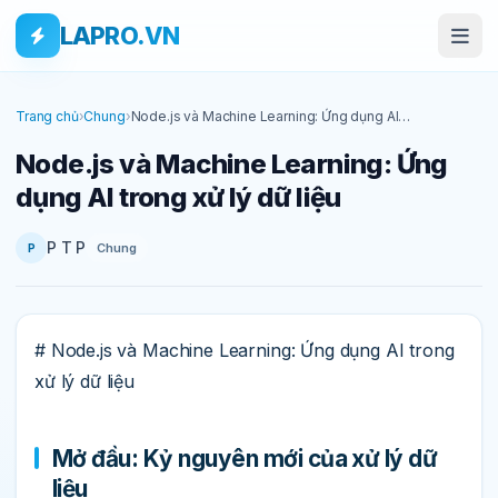
Bỏ qua tới nội dung
Skip to main content
LAPRO.VN
Trang chủ
›
Chung
›
Node.js và Machine Learning: Ứng dụng AI
trong xử lý dữ liệu
Node.js và Machine Learning: Ứng
dụng AI trong xử lý dữ liệu
P T P
Chung
P
# Node.js và Machine Learning: Ứng dụng AI trong
xử lý dữ liệu
Mở đầu: Kỷ nguyên mới của xử lý dữ
liệu