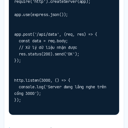
require('http').createServer(app);

app.use(express.json());
app.post('/api/data', (req, res) => {

  const data = req.body;

  // Xử lý dữ liệu nhận được

  res.status(200).send('OK');

});
http.listen(3000, () => {

  console.log('Server đang lắng nghe trên 
cổng 3000');

});