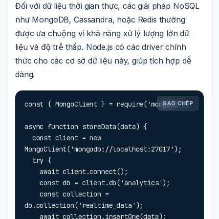
Đối với dữ liệu thời gian thực, các giải pháp NoSQL
như MongoDB, Cassandra, hoặc Redis thường
được ưa chuộng vì khả năng xử lý lượng lớn dữ
liệu và độ trễ thấp. Node.js có các driver chính
thức cho các cơ sở dữ liệu này, giúp tích hợp dễ
dàng.
const { MongoClient } = require('mongodb');

SAO CHÉP
async function storeData(data) {

  const client = new 
MongoClient('mongodb://localhost:27017');

  try {

    await client.connect();

    const db = client.db('analytics');

    const collection = 
db.collection('realtime_data');

    await collection.insertOne(data);
