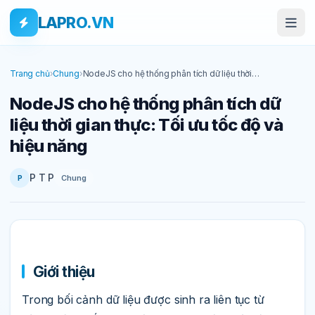
Bỏ qua tới nội dung
Skip to main content
LAPRO.VN
Trang chủ
›
Chung
›
NodeJS cho hệ thống phân tích dữ liệu thời
gian thực: Tối ưu tốc độ và hiệu năng
NodeJS cho hệ thống phân tích dữ
liệu thời gian thực: Tối ưu tốc độ và
hiệu năng
P T P
Chung
P
Giới thiệu
Trong bối cảnh dữ liệu được sinh ra liên tục từ