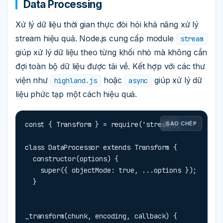
Data Processing
Xử lý dữ liệu thời gian thực đòi hỏi khả năng xử lý
stream hiệu quả. Node.js cung cấp module
stream
giúp xử lý dữ liệu theo từng khối nhỏ mà không cần
đợi toàn bộ dữ liệu được tải về. Kết hợp với các thư
viện như
hoặc
giúp xử lý dữ
highland.js
async
liệu phức tạp một cách hiệu quả.
const { Transform } = require('stream');

SAO CHÉP
class DataProcessor extends Transform {

  constructor(options) {

    super({ objectMode: true, ...options });

  }
_transform(chunk, encoding, callback) {
