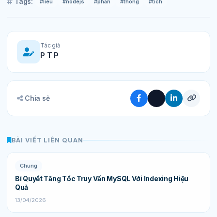
Tags:
#lieu
#nodejs
#phan
#thong
#tich
Tác giả
P T P
Chia sẻ
BÀI VIẾT LIÊN QUAN
Chung
Bí Quyết Tăng Tốc Truy Vấn MySQL Với Indexing Hiệu
Quả
13/04/2026