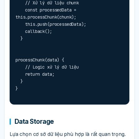
    // Xử lý dữ liệu chunk

    const processedData = 
this.processChunk(chunk);

    this.push(processedData);

    callback();

  }
processChunk(data) {

    // Logic xử lý dữ liệu

    return data;

  }

}
Data Storage
Lựa chọn cơ sở dữ liệu phù hợp là rất quan trọng.