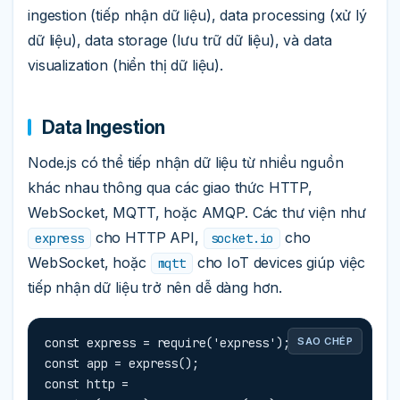
ingestion (tiếp nhận dữ liệu), data processing (xử lý
dữ liệu), data storage (lưu trữ dữ liệu), và data
visualization (hiển thị dữ liệu).
Data Ingestion
Node.js có thể tiếp nhận dữ liệu từ nhiều nguồn
khác nhau thông qua các giao thức HTTP,
WebSocket, MQTT, hoặc AMQP. Các thư viện như
cho HTTP API,
cho
express
socket.io
WebSocket, hoặc
cho IoT devices giúp việc
mqtt
tiếp nhận dữ liệu trở nên dễ dàng hơn.
const express = require('express');

SAO CHÉP
const app = express();

const http = 