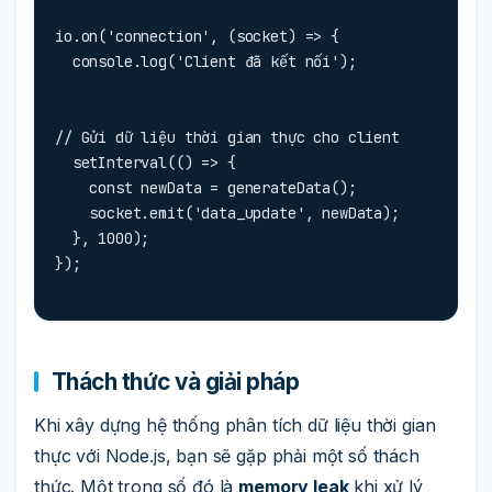
io.on('connection', (socket) => {

  console.log('Client đã kết nối');
// Gửi dữ liệu thời gian thực cho client

  setInterval(() => {

    const newData = generateData();

    socket.emit('data_update', newData);

  }, 1000);

});
Thách thức và giải pháp
Khi xây dựng hệ thống phân tích dữ liệu thời gian
thực với Node.js, bạn sẽ gặp phải một số thách
thức. Một trong số đó là
memory leak
khi xử lý