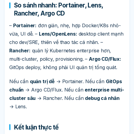
So sánh nhanh: Portainer, Lens,
Rancher, Argo CD
–
Portainer:
đơn giản, nhẹ, hợp Docker/K8s nhỏ-
vừa, UI dễ. –
Lens/OpenLens:
desktop client mạnh
cho dev/SRE, thiên về thao tác cá nhân. –
Rancher:
quản lý Kubernetes enterprise hơn,
multi-cluster, policy, provisioning. –
Argo CD/Flux:
GitOps deploy, không phải UI quản trị tổng quát.
Nếu cần
quản trị dễ
→ Portainer. Nếu cần
GitOps
chuẩn
→ Argo CD/Flux. Nếu cần
enterprise multi-
cluster sâu
→ Rancher. Nếu cần
debug cá nhân
→ Lens.
Kết luận thực tế