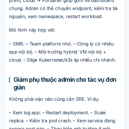
prem, cloud → Portainer giúp gom về dashboard
chung. Admin có thể chuyển endpoint, kiểm tra tài
nguyên, xem namespace, restart workload.
Mô hình này hợp với:
– SMB. – Team platform nhỏ. – Công ty có nhiều
app nội bộ. – Môi trường hybrid: VM nội bộ +
cloud. – Edge Kubernetes/k3s tại nhiều chi nhánh.
Giảm phụ thuộc admin cho tác vụ đơn
giản
Không phải việc nào cũng cần SRE. Ví dụ:
– Xem log app. – Restart deployment. – Scale
replica. – Kiểm tra pod crash. – Xem service đang
expose port nào. – Thay biến môi trường ở môi