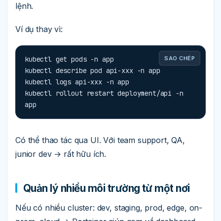
lệnh.
Ví dụ thay vì:
kubectl get pods -n app

SAO CHÉP
kubectl describe pod api-xxx -n app

kubectl logs api-xxx -n app

kubectl rollout restart deployment/api -n 
app
Có thể thao tác qua UI. Với team support, QA,
junior dev → rất hữu ích.
Quản lý nhiều môi trường từ một nơi
Nếu có nhiều cluster: dev, staging, prod, edge, on-