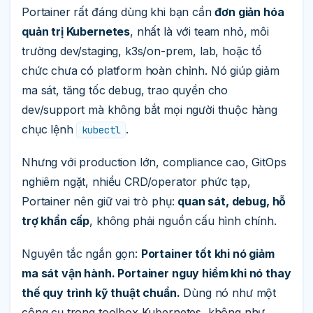
Portainer rất đáng dùng khi bạn cần
đơn giản hóa
quản trị Kubernetes
, nhất là với team nhỏ, môi
trường dev/staging, k3s/on-prem, lab, hoặc tổ
chức chưa có platform hoàn chỉnh. Nó giúp giảm
ma sát, tăng tốc debug, trao quyền cho
dev/support mà không bắt mọi người thuộc hàng
chục lệnh
.
kubectl
Nhưng với production lớn, compliance cao, GitOps
nghiêm ngặt, nhiều CRD/operator phức tạp,
Portainer nên giữ vai trò phụ:
quan sát, debug, hỗ
trợ khẩn cấp
, không phải nguồn cấu hình chính.
Nguyên tắc ngắn gọn:
Portainer tốt khi nó giảm
ma sát vận hành. Portainer nguy hiểm khi nó thay
thế quy trình kỹ thuật chuẩn.
Dùng nó như một
công cụ trong toolbox Kubernetes, không như