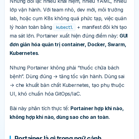
Nhưng đổi lại: nhiều khái niệm, nhiều YAML, nhiều
lớp vận hành. Với team nhỏ, dev mới, môi trường
lab, hoặc cụm K8s không quá phức tạp, việc quản
lý hoàn toàn bằng
+ manifest đôi khi tạo
kubectl
ma sát lớn. Portainer xuất hiện đúng điểm này:
GUI
đơn giản hóa quản trị container, Docker, Swarm,
Kubernetes
.
Nhưng Portainer không phải “thuốc chữa bách
bệnh”. Dùng đúng → tăng tốc vận hành. Dùng sai
→ che khuất bản chất Kubernetes, tạo phụ thuộc
UI, khó chuẩn hóa GitOps/IaC.
Bài này phân tích thực tế:
Portainer hợp khi nào,
không hợp khi nào, dùng sao cho an toàn
.
Portainer là gì trong ngữ cảnh