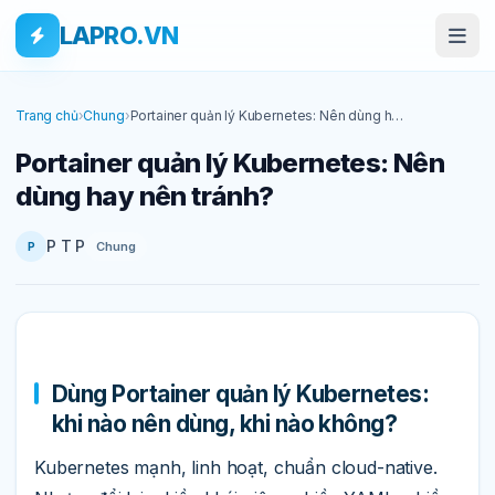
Bỏ qua tới nội dung
Skip to main content
LAPRO.VN
Trang chủ
›
Chung
›
Portainer quản lý Kubernetes: Nên dùng hay
nên tránh?
Portainer quản lý Kubernetes: Nên
dùng hay nên tránh?
P T P
Chung
P
Dùng Portainer quản lý Kubernetes:
khi nào nên dùng, khi nào không?
Kubernetes mạnh, linh hoạt, chuẩn cloud-native.