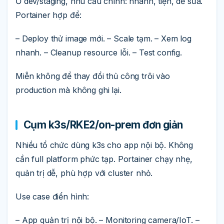
Ở dev/staging, nhu cầu chính: nhanh, tiện, dễ sửa.
Portainer hợp để:
– Deploy thử image mới. – Scale tạm. – Xem log
nhanh. – Cleanup resource lỗi. – Test config.
Miễn không để thay đổi thủ công trôi vào
production mà không ghi lại.
Cụm k3s/RKE2/on-prem đơn giản
Nhiều tổ chức dùng k3s cho app nội bộ. Không
cần full platform phức tạp. Portainer chạy nhẹ,
quản trị dễ, phù hợp với cluster nhỏ.
Use case điển hình:
– App quản trị nội bộ. – Monitoring camera/IoT. –