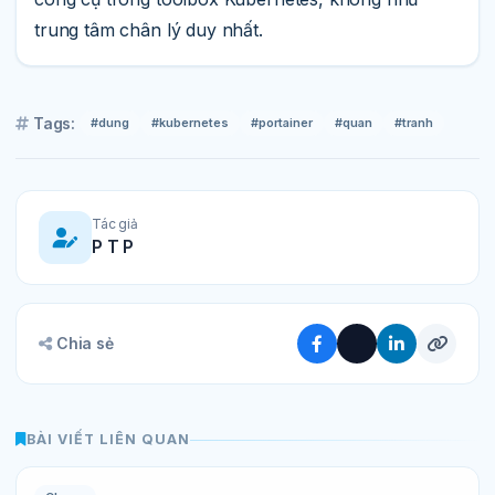
trung tâm chân lý duy nhất.
Tags:
#dung
#kubernetes
#portainer
#quan
#tranh
Tác giả
P T P
Chia sẻ
BÀI VIẾT LIÊN QUAN