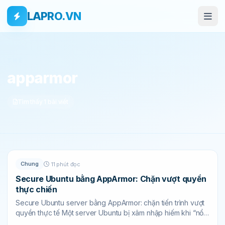
Bỏ qua tới nội dung
Skip to main content
LAPRO.VN
THẺ
apparmor
Tìm thấy 1 bài viết
Chung
11 phút đọc
Secure Ubuntu bằng AppArmor: Chặn vượt quyền
thực chiến
Secure Ubuntu server bằng AppArmor: chặn tiến trình vượt
quyền thực tế Một server Ubuntu bị xâm nhập hiếm khi “nổ
tung” ngay lập tức....