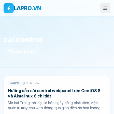
Bỏ qua tới nội dung
Skip to main content
LAPRO.VN
THẺ
cai control
Tìm thấy 1 bài viết
Server
6 phút đọc
Hướng dẫn cài control webpanel trên CentOS 8
và Almalinux 8 chi tiết
Mở bài Trong thời đại số hóa ngày càng phát triển, việc
quản trị máy chủ web thông qua giao diện đồ họa không
chỉ...