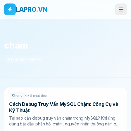
Bỏ qua tới nội dung
Skip to main content
LAPRO.VN
THẺ
cham
Tìm thấy 3 bài viết
Chung
6 phút đọc
Cách Debug Truy Vấn MySQL Chậm: Công Cụ và
Kỹ Thuật
Tại sao cần debug truy vấn chậm trong MySQL? Khi ứng
dụng bắt đầu phản hồi chậm, nguyên nhân thường nằm ở
các câu truy...