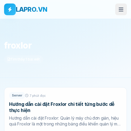
Bỏ qua tới nội dung
Skip to main content
LAPRO.VN
THẺ
froxlor
Tìm thấy 1 bài viết
Server
7 phút đọc
Hướng dẫn cài đặt Froxlor chi tiết từng bước dễ
thực hiện
Hướng dẫn cài đặt Froxlor: Quản lý máy chủ đơn giản, hiệu
quả Froxlor là một trong những bảng điều khiển quản lý máy
chủ...