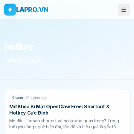
Bỏ qua tới nội dung
Skip to main content
LAPRO.VN
THẺ
hotkey
Tìm thấy 1 bài viết
Chung
7 phút đọc
Mở Khóa Bí Mật OpenClaw Free: Shortcut &
Hotkey Cực Đỉnh
Mở đầu: Tại sao shortcut và hotkey lại quan trọng? Trong
thế giới công nghệ hiện đại, tốc độ và hiệu quả là yếu tố...