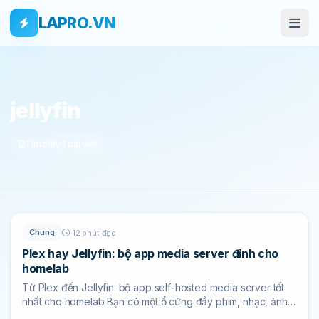
Bỏ qua tới nội dung
Skip to main content
LAPRO.VN
THẺ
jellyfin
Tìm thấy 1 bài viết
Chung
12 phút đọc
Plex hay Jellyfin: bộ app media server đỉnh cho
homelab
Từ Plex đến Jellyfin: bộ app self-hosted media server tốt
nhất cho homelab Bạn có một ổ cứng đầy phim, nhạc, ảnh
gia đình, vài...