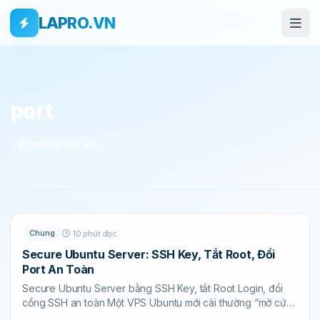
Bỏ qua tới nội dung
Skip to main content
LAPRO.VN
THẺ
port
Tìm thấy 1 bài viết
Chung
10 phút đọc
Secure Ubuntu Server: SSH Key, Tắt Root, Đổi
Port An Toàn
Secure Ubuntu Server bằng SSH Key, tắt Root Login, đổi
cổng SSH an toàn Một VPS Ubuntu mới cài thường “mở cửa”
khá rộng: SSH...