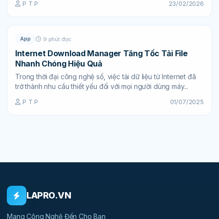
P T P
23/02/2026
App
9 phút đọc
Internet Download Manager Tăng Tốc Tải File
Nhanh Chóng Hiệu Quả
Trong thời đại công nghệ số, việc tải dữ liệu từ Internet đã
trở thành nhu cầu thiết yếu đối với mọi người dùng máy...
P T P
01/07/2025
LAPRO.VN
Mang Công Nghệ Đến Cho Bạn