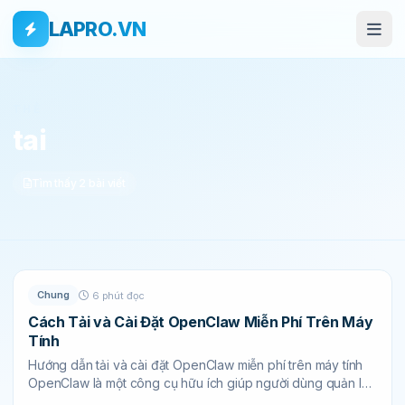
Bỏ qua tới nội dung
Skip to main content
LAPRO.VN
THẺ
tai
Tìm thấy 2 bài viết
Chung
6 phút đọc
Cách Tải và Cài Đặt OpenClaw Miễn Phí Trên Máy
Tính
Hướng dẫn tải và cài đặt OpenClaw miễn phí trên máy tính
OpenClaw là một công cụ hữu ích giúp người dùng quản lý
và...