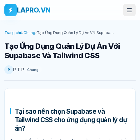
Bỏ qua tới nội dung
Skip to main content
LAPRO.VN
Trang chủ
›
Chung
›
Tạo Ứng Dụng Quản Lý Dự Án Với Supabase
Và Tailwind CSS
Tạo Ứng Dụng Quản Lý Dự Án Với
Supabase Và Tailwind CSS
P T P
Chung
P
Tại sao nên chọn Supabase và
Tailwind CSS cho ứng dụng quản lý dự
án?