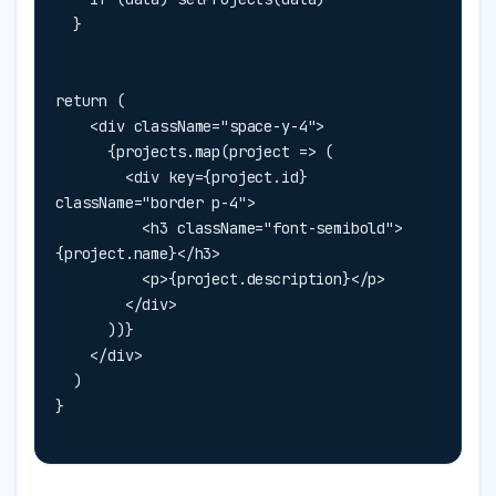
  }
return (

    <div className="space-y-4">

      {projects.map(project => (

        <div key={project.id} 
className="border p-4">

          <h3 className="font-semibold">
{project.name}</h3>

          <p>{project.description}</p>

        </div>

      ))}

    </div>

  )

}