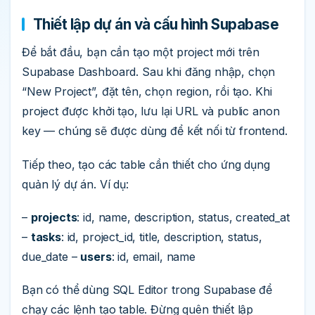
Thiết lập dự án và cấu hình Supabase
Để bắt đầu, bạn cần tạo một project mới trên
Supabase Dashboard. Sau khi đăng nhập, chọn
“New Project”, đặt tên, chọn region, rồi tạo. Khi
project được khởi tạo, lưu lại URL và public anon
key — chúng sẽ được dùng để kết nối từ frontend.
Tiếp theo, tạo các table cần thiết cho ứng dụng
quản lý dự án. Ví dụ:
–
projects
: id, name, description, status, created_at
–
tasks
: id, project_id, title, description, status,
due_date –
users
: id, email, name
Bạn có thể dùng SQL Editor trong Supabase để
chạy các lệnh tạo table. Đừng quên thiết lập