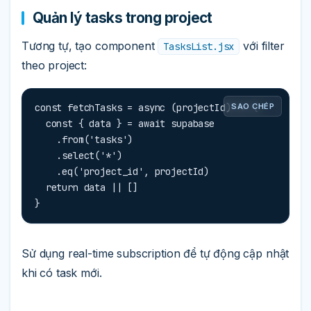
Quản lý tasks trong project
Tương tự, tạo component
với filter
TasksList.jsx
theo project:
const fetchTasks = async (projectId) => {

SAO CHÉP
  const { data } = await supabase

    .from('tasks')

    .select('*')

    .eq('project_id', projectId)

  return data || []

}
Sử dụng real-time subscription để tự động cập nhật
khi có task mới.