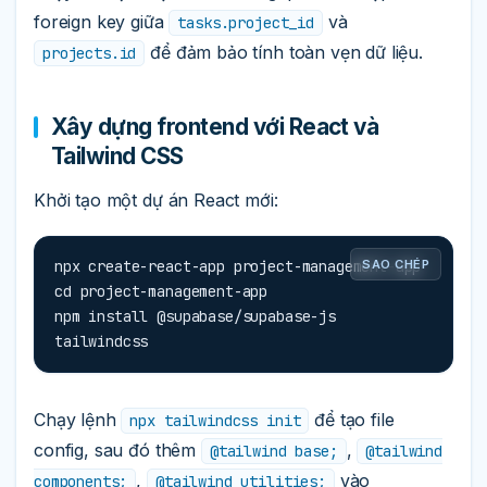
foreign key giữa
và
tasks.project_id
để đảm bảo tính toàn vẹn dữ liệu.
projects.id
Xây dựng frontend với React và
Tailwind CSS
Khởi tạo một dự án React mới:
npx create-react-app project-management-app

SAO CHÉP
cd project-management-app

npm install @supabase/supabase-js 
tailwindcss
Chạy lệnh
để tạo file
npx tailwindcss init
config, sau đó thêm
,
@tailwind base;
@tailwind
,
vào
components;
@tailwind utilities;