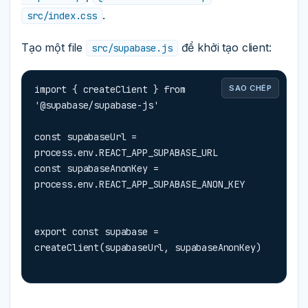
.
src/index.css
Tạo một file
để khởi tạo client:
src/supabase.js
import { createClient } from 
SAO CHÉP
'@supabase/supabase-js'

const supabaseUrl = 
process.env.REACT_APP_SUPABASE_URL

const supabaseAnonKey = 
process.env.REACT_APP_SUPABASE_ANON_KEY
export const supabase = 
createClient(supabaseUrl, supabaseAnonKey)