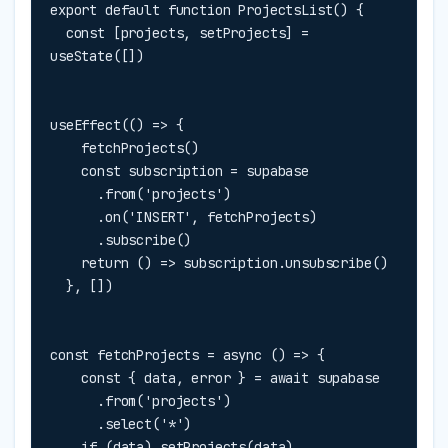
export default function ProjectsList() {

  const [projects, setProjects] = 
useState([])
useEffect(() => {

    fetchProjects()

    const subscription = supabase

      .from('projects')

      .on('INSERT', fetchProjects)

      .subscribe()

    return () => subscription.unsubscribe()

  }, [])
const fetchProjects = async () => {

    const { data, error } = await supabase

      .from('projects')

      .select('*')

    if (data) setProjects(data)
