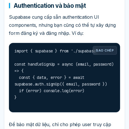
Authentication và bảo mật
Supabase cung cấp sẵn authentication UI
components, nhưng bạn cũng có thể tự xây dựng
form đăng ký và đăng nhập. Ví dụ:
import { supabase } from './supabase'

SAO CHÉP
const handleSignUp = async (email, password) 
=> {

  const { data, error } = await 
supabase.auth.signUp({ email, password })

  if (error) console.log(error)

}
Để bảo mật dữ liệu, chỉ cho phép user truy cập