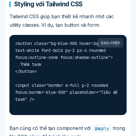
Styling với Tailwind CSS
Tailwind CSS giúp bạn thiết kế nhanh nhờ các
utility classes. Ví dụ, tạo button và form:
<button class="bg-blue-500 hover:bg-blue-700 
SAO CHÉP
text-white font-bold py-2 px-4 rounded 
focus:outline-none focus:shadow-outline">

  Thêm task

</button>

<input class="border w-full p-2 rounded 
focus:border-blue-500" placeholder="Tiêu đề 
task" />
Bạn cũng có thể tạo component với
trong
@apply