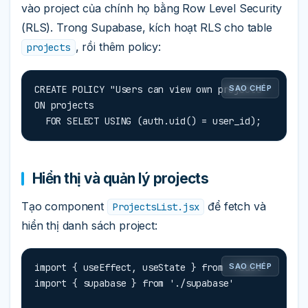
vào project của chính họ bằng Row Level Security
(RLS). Trong Supabase, kích hoạt RLS cho table
, rồi thêm policy:
projects
CREATE POLICY "Users can view own projects" 
SAO CHÉP
ON projects

  FOR SELECT USING (auth.uid() = user_id);
Hiển thị và quản lý projects
Tạo component
để fetch và
ProjectsList.jsx
hiển thị danh sách project:
import { useEffect, useState } from 'react'

SAO CHÉP
import { supabase } from './supabase'
