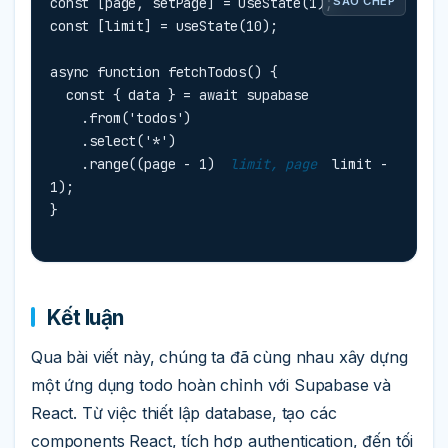
const [page, setPage] = useState(1);

SAO CHÉP
const [limit] = useState(10);

async function fetchTodos() {

  const { data } = await supabase

    .from('todos')

    .select('*')

    .range((page - 1) 
 limit, page 
 limit - 
1);

}
Kết luận
Qua bài viết này, chúng ta đã cùng nhau xây dựng
một ứng dụng todo hoàn chỉnh với Supabase và
React. Từ việc thiết lập database, tạo các
components React, tích hợp authentication, đến tối