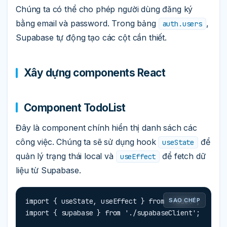
Chúng ta có thể cho phép người dùng đăng ký
bằng email và password. Trong bảng
,
auth.users
Supabase tự động tạo các cột cần thiết.
Xây dựng components React
Component TodoList
Đây là component chính hiển thị danh sách các
công việc. Chúng ta sẽ sử dụng hook
để
useState
quản lý trạng thái local và
để fetch dữ
useEffect
liệu từ Supabase.
import { useState, useEffect } from 'react';

SAO CHÉP
import { supabase } from './supabaseClient';
