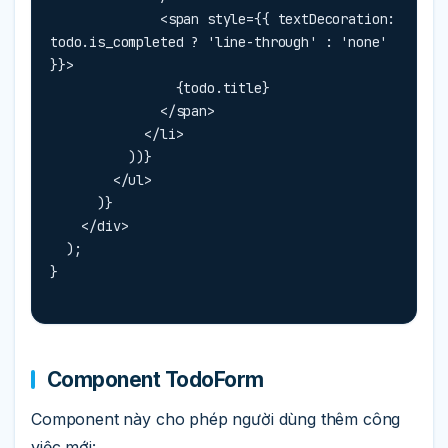
              <span style={{ textDecoration: 
todo.is_completed ? 'line-through' : 'none' 
}}>

                {todo.title}

              </span>

            </li>

          ))}

        </ul>

      )}

    </div>

  );

}
Component TodoForm
Component này cho phép người dùng thêm công
việc mới: