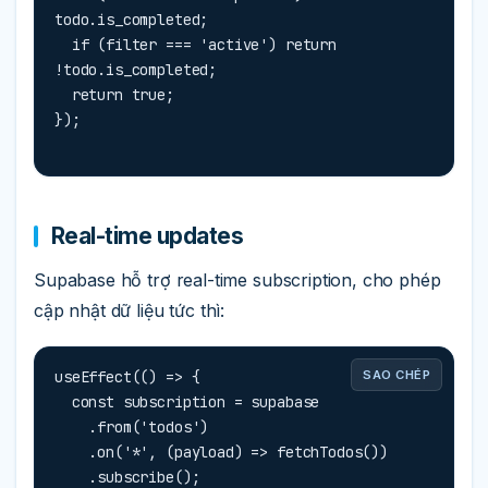
todo.is_completed;

  if (filter === 'active') return 
!todo.is_completed;

  return true;

});
Real-time updates
Supabase hỗ trợ real-time subscription, cho phép
cập nhật dữ liệu tức thì:
useEffect(() => {

SAO CHÉP
  const subscription = supabase

    .from('todos')

    .on('*', (payload) => fetchTodos())

    .subscribe();
