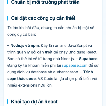
Chuẩn bị môi trường phát triển
Cài đặt các công cụ cần thiết
Trước khi bắt đầu, chúng ta cần chuẩn bị một số
công cụ cơ bản:
–
Node.js và npm
: Đây là runtime JavaScript và
trình quản lý gói cần thiết để chạy ứng dụng React.
Bạn có thể tải về từ trang chủ Node.js. –
Supabase
:
Đăng ký tài khoản miễn phí tại
supabase.com
để sử
dụng dịch vụ database và authentication. –
Trình
soạn thảo code
: VS Code là lựa chọn phổ biến với
nhiều extensions hữu ích.
Khởi tạo dự án React