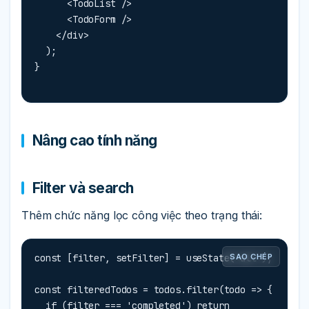
      <TodoList />

      <TodoForm />

    </div>

  );

}
Nâng cao tính năng
Filter và search
Thêm chức năng lọc công việc theo trạng thái:
const [filter, setFilter] = useState('all');

SAO CHÉP
const filteredTodos = todos.filter(todo => {

  if (filter === 'completed') return 