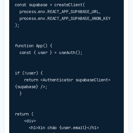
const supabase = createClient(

  process.env.REACT_APP_SUPABASE_URL,

  process.env.REACT_APP_SUPABASE_ANON_KEY

);
function App() {

  const { user } = useAuth();
if (!user) {

    return <Authenticator supabaseClient=
{supabase} />;

  }
return (

    <div>

      <h1>Xin chào {user.email}</h1>
