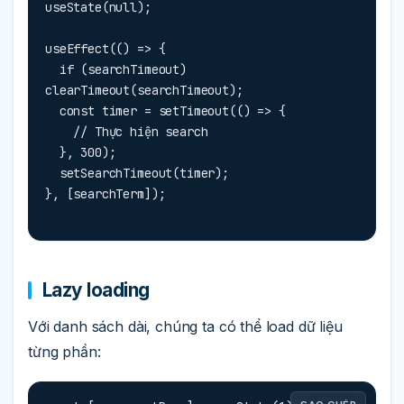
useState(null);

useEffect(() => {

  if (searchTimeout) 
clearTimeout(searchTimeout);

  const timer = setTimeout(() => {

    // Thực hiện search

  }, 300);

  setSearchTimeout(timer);

}, [searchTerm]);
Lazy loading
Với danh sách dài, chúng ta có thể load dữ liệu
từng phần: