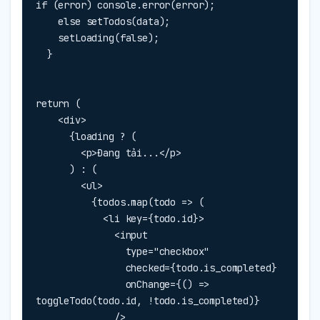
if (error) console.error(error);

    else setTodos(data);

    setLoading(false);

  }
return (

    <div>

      {loading ? (

        <p>Đang tải...</p>

      ) : (

        <ul>

          {todos.map(todo => (

            <li key={todo.id}>

              <input

                type="checkbox"

                checked={todo.is_completed}

                onChange={() => 
toggleTodo(todo.id, !todo.is_completed)}

              />
