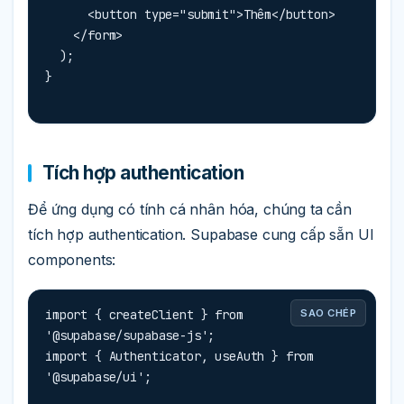
      <button type="submit">Thêm</button>

    </form>

  );

}
Tích hợp authentication
Để ứng dụng có tính cá nhân hóa, chúng ta cần
tích hợp authentication. Supabase cung cấp sẵn UI
components:
import { createClient } from 
SAO CHÉP
'@supabase/supabase-js';

import { Authenticator, useAuth } from 
'@supabase/ui';
