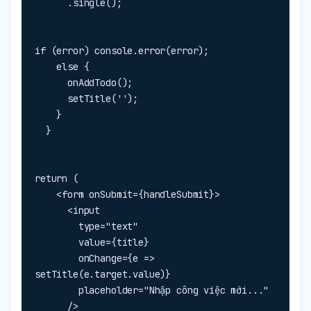
      .single();
if (error) console.error(error);

    else {

      onAddTodo();

      setTitle('');

    }

  }
return (

    <form onSubmit={handleSubmit}>

      <input

        type="text"

        value={title}

        onChange={e => 
setTitle(e.target.value)}

        placeholder="Nhập công việc mới..."

      />
