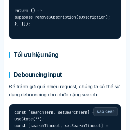
return () => 
supabase.removeSubscription(subscription);

}, []);
Tối ưu hiệu năng
Debouncing input
Để tránh gửi quá nhiều request, chúng ta có thể sử
dụng debouncing cho chức năng search:
const [searchTerm, setSearchTerm] = 
SAO CHÉP
useState('');

const [searchTimeout, setSearchTimeout] = 