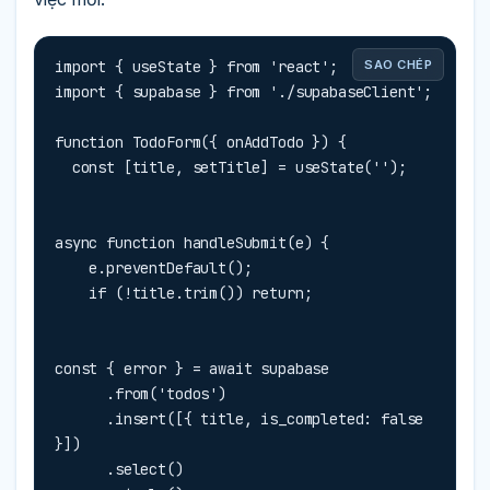
import { useState } from 'react';

SAO CHÉP
import { supabase } from './supabaseClient';

function TodoForm({ onAddTodo }) {

  const [title, setTitle] = useState('');
async function handleSubmit(e) {

    e.preventDefault();

    if (!title.trim()) return;
const { error } = await supabase

      .from('todos')

      .insert([{ title, is_completed: false 
}])

      .select()
