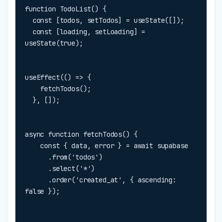
function TodoList() {

  const [todos, setTodos] = useState([]);

  const [loading, setLoading] = 
useState(true);
useEffect(() => {

    fetchTodos();

  }, []);
async function fetchTodos() {

    const { data, error } = await supabase

      .from('todos')

      .select('*')

      .order('created_at', { ascending: 
false });