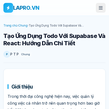
Bỏ qua tới nội dung
Skip to main content
LAPRO.VN
Trang chủ
›
Chung
›
Tạo Ứng Dụng Todo Với Supabase Và
React: Hướng Dẫn Chi Tiết
Tạo Ứng Dụng Todo Với Supabase Và
React: Hướng Dẫn Chi Tiết
P T P
Chung
P
Giới thiệu
Trong thời đại công nghệ hiện nay, việc quản lý
công việc cá nhân trở nên quan trọng hơn bao giờ