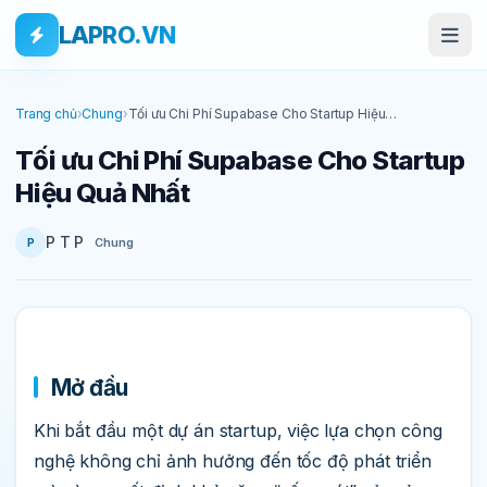
Bỏ qua tới nội dung
Skip to main content
LAPRO.VN
Trang chủ
›
Chung
›
Tối ưu Chi Phí Supabase Cho Startup Hiệu
Quả Nhất
Tối ưu Chi Phí Supabase Cho Startup
Hiệu Quả Nhất
P T P
Chung
P
Mở đầu
Khi bắt đầu một dự án startup, việc lựa chọn công
nghệ không chỉ ảnh hưởng đến tốc độ phát triển