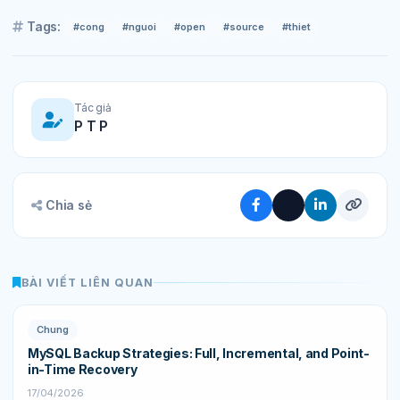
Tags:
#cong
#nguoi
#open
#source
#thiet
Tác giả
P T P
Chia sẻ
BÀI VIẾT LIÊN QUAN
Chung
MySQL Backup Strategies: Full, Incremental, and Point-
in-Time Recovery
17/04/2026