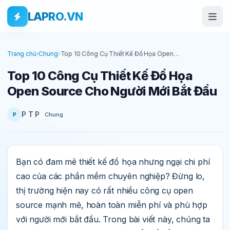
Bỏ qua tới nội dung
Skip to main content
LAPRO.VN
Trang chủ
›
Chung
›
Top 10 Công Cụ Thiết Kế Đồ Họa Open
Source Cho Người Mới Bắt Đầu
Top 10 Công Cụ Thiết Kế Đồ Họa
Open Source Cho Người Mới Bắt Đầu
P T P
Chung
P
Bạn có đam mê thiết kế đồ họa nhưng ngại chi phí
cao của các phần mềm chuyên nghiệp? Đừng lo,
thị trường hiện nay có rất nhiều công cụ open
source mạnh mẽ, hoàn toàn miễn phí và phù hợp
với người mới bắt đầu. Trong bài viết này, chúng ta