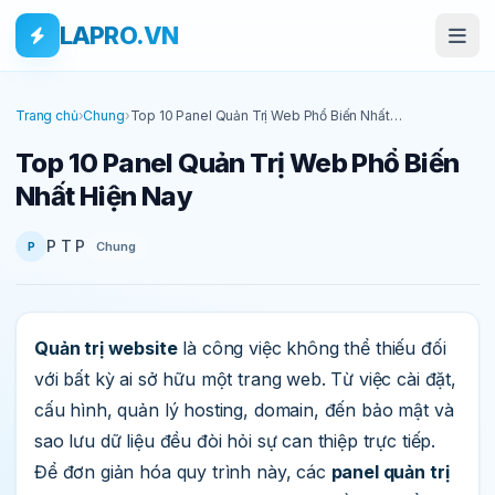
Bỏ qua tới nội dung
Skip to main content
LAPRO.VN
Trang chủ
›
Chung
›
Top 10 Panel Quản Trị Web Phổ Biến Nhất
Hiện Nay
Top 10 Panel Quản Trị Web Phổ Biến
Nhất Hiện Nay
P T P
Chung
P
Quản trị website
là công việc không thể thiếu đối
với bất kỳ ai sở hữu một trang web. Từ việc cài đặt,
cấu hình, quản lý hosting, domain, đến bảo mật và
sao lưu dữ liệu đều đòi hỏi sự can thiệp trực tiếp.
Để đơn giản hóa quy trình này, các
panel quản trị