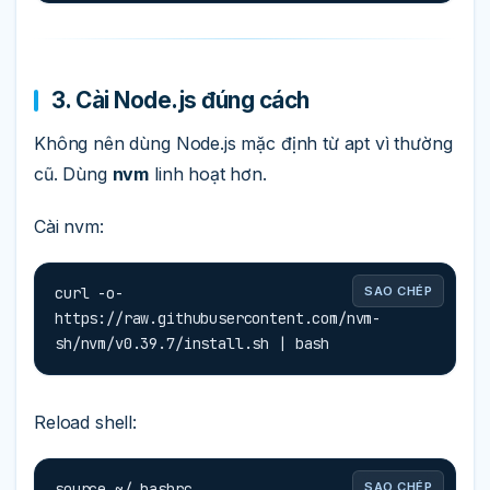
3. Cài Node.js đúng cách
Không nên dùng Node.js mặc định từ apt vì thường
cũ. Dùng
nvm
linh hoạt hơn.
Cài nvm:
curl -o- 
SAO CHÉP
https://raw.githubusercontent.com/nvm-
sh/nvm/v0.39.7/install.sh | bash
Reload shell:
source ~/.bashrc
SAO CHÉP