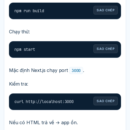
npm run build
SAO CHÉP
Chạy thử:
npm start
SAO CHÉP
Mặc định Next.js chạy port
.
3000
Kiểm tra:
curl http://localhost:3000
SAO CHÉP
Nếu có HTML trả về → app ổn.