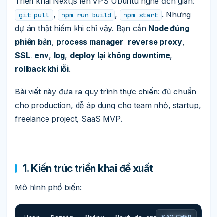
Triển khai Next.js lên VPS Ubuntu nghe đơn giản:
,
,
. Nhưng
git pull
npm run build
npm start
dự án thật hiếm khi chỉ vậy. Bạn cần
Node đúng
phiên bản
,
process manager
,
reverse proxy
,
SSL
,
env
,
log
,
deploy lại không downtime
,
rollback khi lỗi
.
Bài viết này đưa ra quy trình thực chiến: đủ chuẩn
cho production, dễ áp dụng cho team nhỏ, startup,
freelance project, SaaS MVP.
1. Kiến trúc triển khai đề xuất
Mô hình phổ biến:
SAO CHÉP