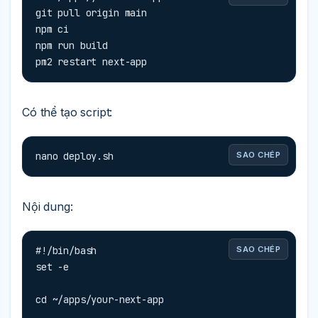
git pull origin main

npm ci

npm run build

pm2 restart next-app
Có thể tạo script:
nano deploy.sh
SAO CHÉP
Nội dung:
#!/bin/bash

SAO CHÉP
set -e

cd ~/apps/your-next-app