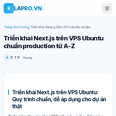
Bỏ qua tới nội dung
Skip to main content
LAPRO.VN
Trang chủ
›
Chung
›
Triển khai Next.js trên VPS Ubuntu chuẩn
production từ A-Z
Triển khai Next.js trên VPS Ubuntu
chuẩn production từ A-Z
P T P
Chung
P
Triển khai Next.js trên VPS Ubuntu:
Quy trình chuẩn, dễ áp dụng cho dự án
thật