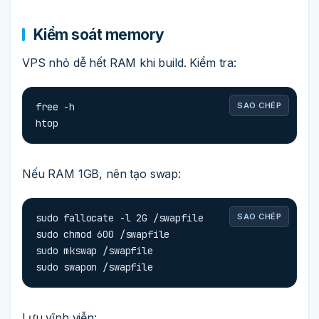
Kiểm soát memory
VPS nhỏ dễ hết RAM khi build. Kiểm tra:
free -h

SAO CHÉP
htop
Nếu RAM 1GB, nên tạo swap:
sudo fallocate -l 2G /swapfile

SAO CHÉP
sudo chmod 600 /swapfile

sudo mkswap /swapfile

sudo swapon /swapfile
Lưu vĩnh viễn: