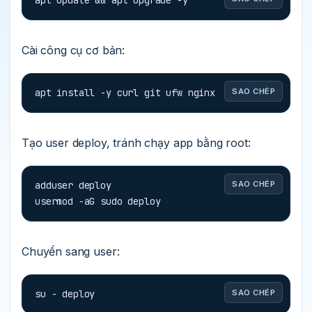
apt update && apt upgrade -y
Cài công cụ cơ bản:
apt install -y curl git ufw nginx
SAO CHÉP
Tạo user deploy, tránh chạy app bằng root:
adduser deploy

SAO CHÉP
usermod -aG sudo deploy
Chuyển sang user:
su - deploy
SAO CHÉP