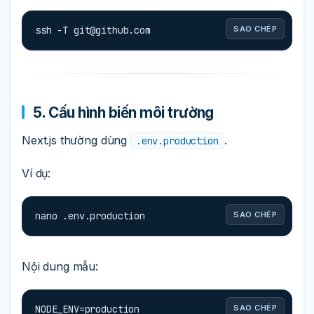
ssh -T 
git@github.com
SAO CHÉP
5. Cấu hình biến môi trường
Next.js thường dùng
.
.env.production
Ví dụ:
nano .env.production
SAO CHÉP
Nội dung mẫu:
NODE_ENV=production

SAO CHÉP