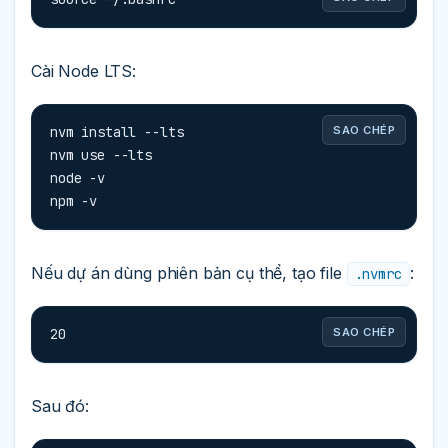
Cài Node LTS:
nvm install --lts

SAO CHÉP
nvm use --lts

node -v

npm -v
Nếu dự án dùng phiên bản cụ thể, tạo file
:
.nvmrc
20
SAO CHÉP
Sau đó: