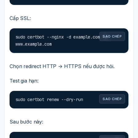
Cấp SSL:
sudo certbot --nginx -d example.com -d 
SAO CHÉP
www.example.com
Chọn redirect HTTP → HTTPS nếu được hỏi.
Test gia hạn:
sudo certbot renew --dry-run
SAO CHÉP
Sau bước này: