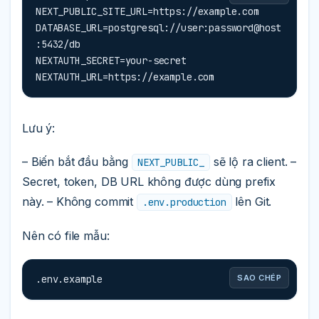
NEXT_PUBLIC_SITE_URL=https://example.com

DATABASE_URL=postgresql://user:password@host
:5432/db

NEXTAUTH_SECRET=your-secret

NEXTAUTH_URL=https://example.com
Lưu ý:
– Biến bắt đầu bằng
sẽ lộ ra client. –
NEXT_PUBLIC_
Secret, token, DB URL không được dùng prefix
này. – Không commit
lên Git.
.env.production
Nên có file mẫu:
.env.example
SAO CHÉP