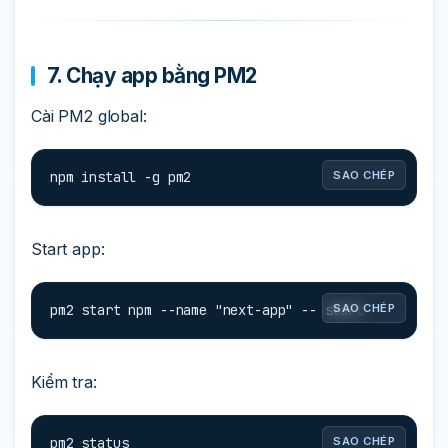
7. Chạy app bằng PM2
Cài PM2 global:
npm install -g pm2
SAO CHÉP
Start app:
pm2 start npm --name "next-app" -- start
SAO CHÉP
Kiểm tra:
pm2 status

SAO CHÉP