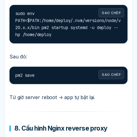
sudo env 
SAO CHÉP
PATH=$PATH:/home/deploy/.nvm/versions/node/v
20.x.x/bin pm2 startup systemd -u deploy --
hp /home/deploy
Sau đó:
pm2 save
SAO CHÉP
Từ giờ server reboot → app tự bật lại.
8. Cấu hình Nginx reverse proxy