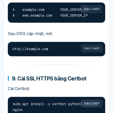
A    example.com        YOUR_SERVER_IP

SAO CHÉP
A    www.example.com    YOUR_SERVER_IP
Sau DNS cập nhật, mở:
http://example.com
SAO CHÉP
9. Cài SSL HTTPS bằng Certbot
Cài Certbot:
sudo apt install -y certbot python3-certbot-
SAO CHÉP
nginx