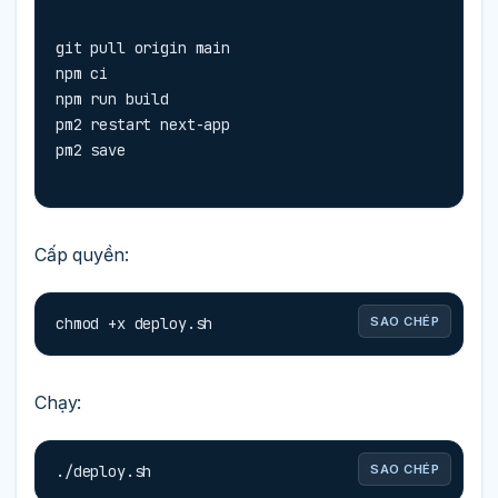
git pull origin main

npm ci

npm run build

pm2 restart next-app

pm2 save
Cấp quyền:
chmod +x deploy.sh
SAO CHÉP
Chạy:
./deploy.sh
SAO CHÉP