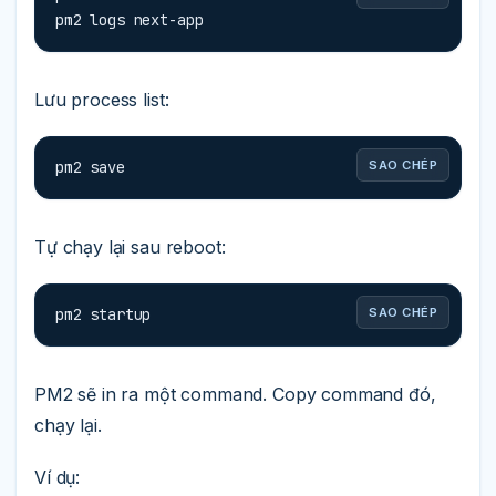
pm2 logs next-app
Lưu process list:
pm2 save
SAO CHÉP
Tự chạy lại sau reboot:
pm2 startup
SAO CHÉP
PM2 sẽ in ra một command. Copy command đó,
chạy lại.
Ví dụ: