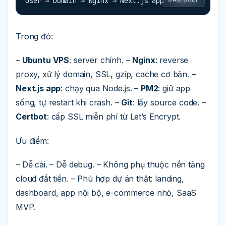
User → Domain → Nginx → Next.js app → DB/API
Trong đó:
–
Ubuntu VPS
: server chính. –
Nginx
: reverse
proxy, xử lý domain, SSL, gzip, cache cơ bản. –
Next.js app
: chạy qua Node.js. –
PM2
: giữ app
sống, tự restart khi crash. –
Git
: lấy source code. –
Certbot
: cấp SSL miễn phí từ Let’s Encrypt.
Ưu điểm:
– Dễ cài. – Dễ debug. – Không phụ thuộc nền tảng
cloud đắt tiền. – Phù hợp dự án thật: landing,
dashboard, app nội bộ, e-commerce nhỏ, SaaS
MVP.