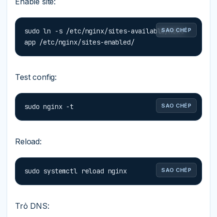
Enable site:
sudo ln -s /etc/nginx/sites-available/next-
SAO CHÉP
app /etc/nginx/sites-enabled/
Test config:
sudo nginx -t
SAO CHÉP
Reload:
sudo systemctl reload nginx
SAO CHÉP
Trỏ DNS: