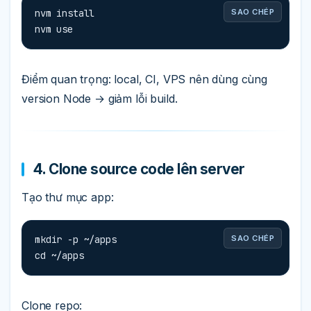
nvm install

SAO CHÉP
nvm use
Điểm quan trọng: local, CI, VPS nên dùng cùng
version Node → giảm lỗi build.
4. Clone source code lên server
Tạo thư mục app:
mkdir -p ~/apps

SAO CHÉP
cd ~/apps
Clone repo: