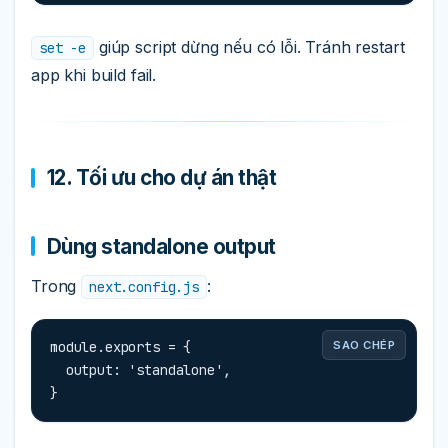
giúp script dừng nếu có lỗi. Tránh restart
set -e
app khi build fail.
12. Tối ưu cho dự án thật
Dùng standalone output
Trong
:
next.config.js
module.exports = {

SAO CHÉP
  output: 'standalone',

}