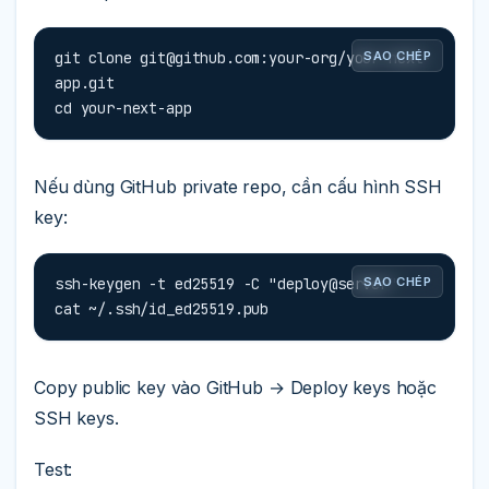
git clone 
git@github.com
:your-org/your-next-
SAO CHÉP
app.git

cd your-next-app
Nếu dùng GitHub private repo, cần cấu hình SSH
key:
ssh-keygen -t ed25519 -C "deploy@server"

SAO CHÉP
cat ~/.ssh/id_ed25519.pub
Copy public key vào GitHub → Deploy keys hoặc
SSH keys.
Test: