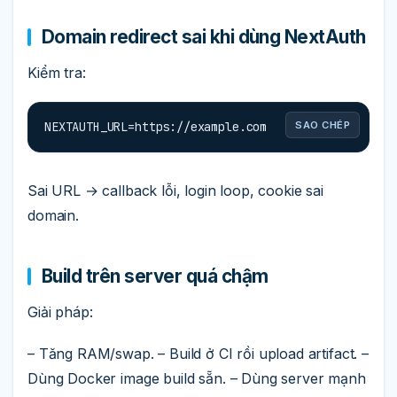
Domain redirect sai khi dùng NextAuth
Kiểm tra:
NEXTAUTH_URL=https://example.com
SAO CHÉP
Sai URL → callback lỗi, login loop, cookie sai
domain.
Build trên server quá chậm
Giải pháp:
– Tăng RAM/swap. – Build ở CI rồi upload artifact. –
Dùng Docker image build sẵn. – Dùng server mạnh