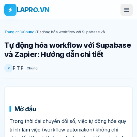
Bỏ qua tới nội dung
Skip to main content
LAPRO.VN
Trang chủ
›
Chung
›
Tự động hóa workflow với Supabase và
Zapier: Hướng dẫn chi tiết
Tự động hóa workflow với Supabase
và Zapier: Hướng dẫn chi tiết
P T P
Chung
P
Mở đầu
Trong thời đại chuyển đổi số, việc tự động hóa quy
trình làm việc (workflow automation) không chỉ