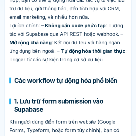
hợp, bạn có thể tự động hóa các tác vụ từ việc lưu
trữ dữ liệu, gửi thông báo, đến tích hợp với CRM,
email marketing, và nhiều hơn nữa.
Lợi ích chính: –
Không cần code phức tạp
: Tương
tác với Supabase qua API REST hoặc webhook. –
Mở rộng khả năng
: Kết nối dữ liệu với hàng ngàn
ứng dụng bên ngoài. –
Tự động hóa thời gian thực
:
Trigger từ các sự kiện trong cơ sở dữ liệu.
Các workflow tự động hóa phổ biến
1. Lưu trữ form submission vào
Supabase
Khi người dùng điền form trên website (Google
Forms, Typeform, hoặc form tùy chỉnh), bạn có