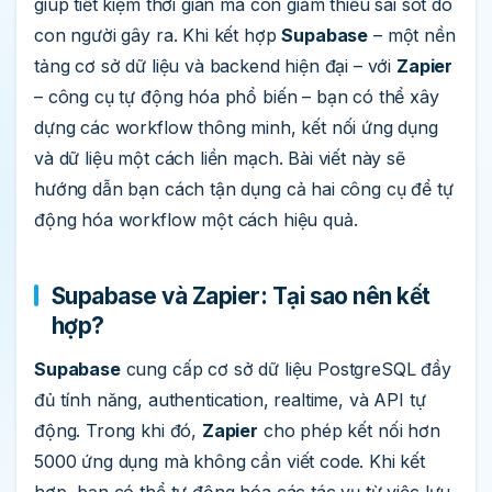
giúp tiết kiệm thời gian mà còn giảm thiểu sai sót do
con người gây ra. Khi kết hợp
Supabase
– một nền
tảng cơ sở dữ liệu và backend hiện đại – với
Zapier
– công cụ tự động hóa phổ biến – bạn có thể xây
dựng các workflow thông minh, kết nối ứng dụng
và dữ liệu một cách liền mạch. Bài viết này sẽ
hướng dẫn bạn cách tận dụng cả hai công cụ để tự
động hóa workflow một cách hiệu quả.
Supabase và Zapier: Tại sao nên kết
hợp?
Supabase
cung cấp cơ sở dữ liệu PostgreSQL đầy
đủ tính năng, authentication, realtime, và API tự
động. Trong khi đó,
Zapier
cho phép kết nối hơn
5000 ứng dụng mà không cần viết code. Khi kết