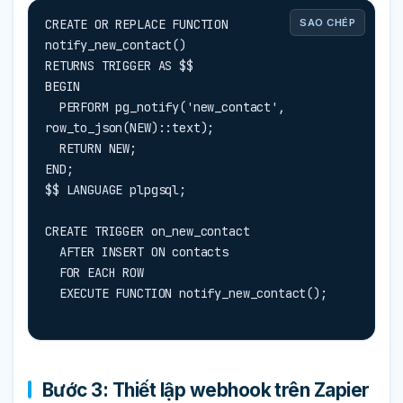
CREATE OR REPLACE FUNCTION 
SAO CHÉP
notify_new_contact()

RETURNS TRIGGER AS $$

BEGIN

  PERFORM pg_notify('new_contact', 
row_to_json(NEW)::text);

  RETURN NEW;

END;

$$ LANGUAGE plpgsql;

CREATE TRIGGER on_new_contact

  AFTER INSERT ON contacts

  FOR EACH ROW

  EXECUTE FUNCTION notify_new_contact();
Bước 3: Thiết lập webhook trên Zapier