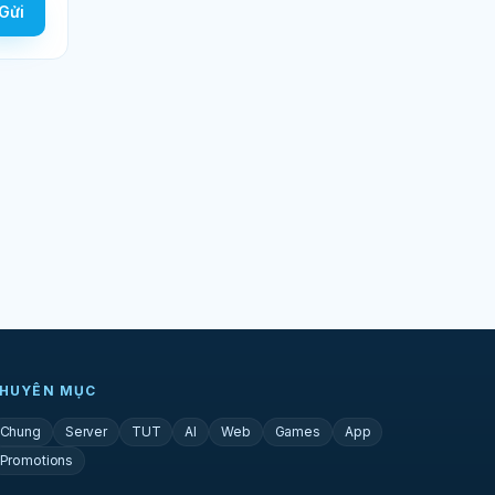
Gửi
HUYÊN MỤC
Chung
Server
TUT
AI
Web
Games
App
Promotions