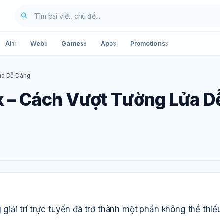
AI
Web
Games
App
Promotions
11
9
8
3
3
ửa Dễ Dàng
x – Cách Vượt Tường Lửa D
g giải trí trực tuyến đã trở thành một phần không thể thiế