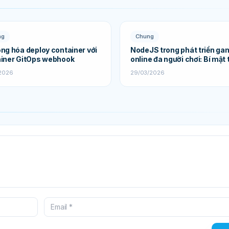
ng
Chung
ng hóa deploy container với
NodeJS trong phát triển ga
ainer GitOps webhook
online đa người chơi: Bí mật 
nên sự thành công
/2026
29/03/2026