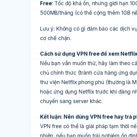
Free
: Tốc độ khá ổn, nhưng giới hạn 1
500MB/tháng (có thể cộng thêm 1GB nếu
Lưu ý: Không có gì đảm bảo các dịch vụ n
cơ chế chặn.
Cách sử dụng VPN free để xem Netfli
Nếu bạn vẫn muốn thử, hãy làm theo cá
chủ chính thức (tránh cửa hàng ứng dụ
thư viện Netflix phong phú (thường là 
hoặc ứng dụng Netflix trước khi đăng nh
chuyển sang server khác.
Kết luận: Nên dùng VPN free hay trả p
VPN free có thể là giải pháp tạm thời 
nhiên, nếu bạn muốn trải nghiệm ổn định