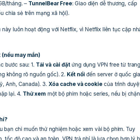
0GB/tháng. –
TunnelBear Free
: Giao diện dễ thương, cấp
 chia sẻ trên mạng xã hội).
ày luôn hoạt động với Netflix, vì Netflix liên tục cập nh
x (nếu may mắn)
c bước sau: 1.
Tải và cài đặt
ứng dụng VPN free từ tran
ng không rõ nguồn gốc). 2.
Kết nối
đến server ở quốc gi
Mỹ, Anh, Canada). 3.
Xóa cache và cookie
của trình duyệ
ập lại. 4.
Thử xem
một bộ phim hoặc series, nếu bị chặn
hí?
nếu bạn chỉ muốn thử nghiệm hoặc xem vài bộ phim. Tuy
, tốc độ cao và an toàn, VPN trả phí là lựa chọn hợp lý h