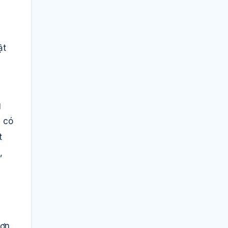
ật
g
a có
t
,
ơn.