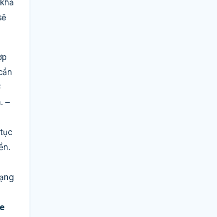
 khả
sẽ
ợp
 cần
ơ
. –
 tục
ền.
mạng
e