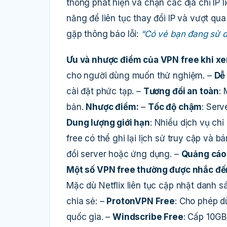
thống phát hiện và chặn các địa chỉ IP
năng để liên tục thay đổi IP và vượt qu
gặp thông báo lỗi:
“Có vẻ bạn đang sử 
Ưu và nhược điểm của VPN free khi xe
cho người dùng muốn thử nghiệm. –
Dễ
cài đặt phức tạp. –
Tương đối an toàn
:
bản.
Nhược điểm:
–
Tốc độ chậm
: Serv
Dung lượng giới hạn
: Nhiều dịch vụ ch
free có thể ghi lại lịch sử truy cập và b
đổi server hoặc ứng dụng. –
Quảng cáo 
Một số VPN free thường được nhắc đế
Mặc dù Netflix liên tục cập nhật danh
chia sẻ: –
ProtonVPN Free
: Cho phép d
quốc gia. –
Windscribe Free
: Cấp 10GB