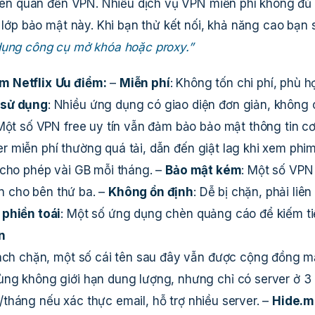
 liên quan đến VPN. Nhiều dịch vụ VPN miễn phí không đủ
a lớp bảo mật này. Khi bạn thử kết nối, khả năng cao bạn 
dụng công cụ mở khóa hoặc proxy.”
m Netflix
Ưu điểm:
–
Miễn phí
: Không tốn chi phí, phù h
 sử dụng
: Nhiều ứng dụng có giao diện đơn giản, không
 Một số VPN free uy tín vẫn đảm bảo bảo mật thông tin c
er miễn phí thường quá tải, dẫn đến giật lag khi xem phim
ỉ cho phép vài GB mỗi tháng. –
Bảo mật kém
: Một số VPN
án cho bên thứ ba. –
Không ổn định
: Dễ bị chặn, phải liên
phiền toái
: Một số ứng dụng chèn quảng cáo để kiếm ti
n
 sách chặn, một số cái tên sau đây vẫn được cộng đồng 
ùng không giới hạn dung lượng, nhưng chỉ có server ở 3
/tháng nếu xác thực email, hỗ trợ nhiều server. –
Hide.m