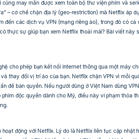
ai cũng may mắn được xem toàn bộ thư viện phim và seri
ửa” – cơ chế chặn địa lý (geo-restriction) mà Netflix áp d
ìm đến các dịch vụ VPN (mạng riêng ảo), trong đó có cả
có thực sự giúp bạn xem Netflix thoải mái? Bài viết này 
nghệ cho phép bạn kết nối internet thông qua một máy ch
 và thay đổi vị trí ảo của bạn. Netflix chặn VPN vì mỗi qu
 vấn đề bản quyền. Nếu người dùng ở Việt Nam dùng VPN
ho phim độc quyền dành cho Mỹ, điều này vi phạm thỏa t
ng.
hoạt động với Netflix. Lý do là Netflix liên tục cập nhật 