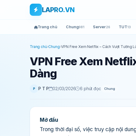
Bỏ qua tới nội dung
Skip to main content
LAPRO.VN
Trang chủ
Chung
Server
TUT
981
26
13
Trang chủ
›
Chung
›
VPN Free Xem Netflix – Cách Vượt Tường L
VPN Free Xem Netfli
Dàng
P T P
02/03/2026
6 phút đọc
Chung
P
Mở đầu
Trong thời đại số, việc truy cập nội dun