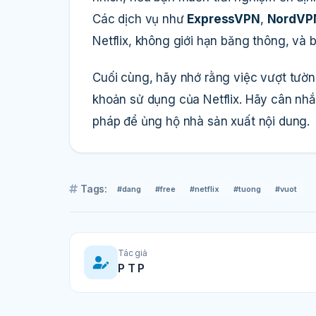
Các dịch vụ như
ExpressVPN
,
NordVP
Netflix, không giới hạn băng thông, và 
Cuối cùng, hãy nhớ rằng việc vượt tườn
khoản sử dụng của Netflix. Hãy cân nhắc
pháp để ủng hộ nhà sản xuất nội dung.
Tags:
#dang
#free
#netflix
#tuong
#vuot
Tác giả
P T P