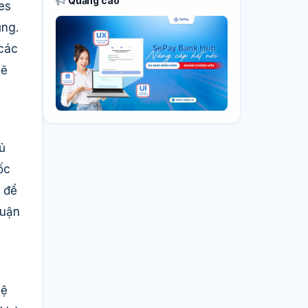
Quảng cáo
es
ụng.
 các
sẽ
ủ
ốc
 để
huận
hệ