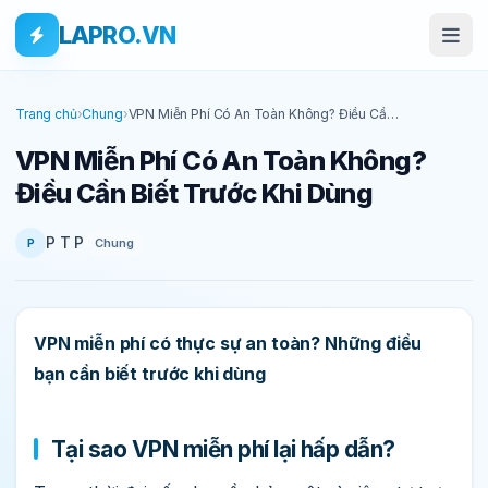
Bỏ qua tới nội dung
Skip to main content
LAPRO.VN
Trang chủ
›
Chung
›
VPN Miễn Phí Có An Toàn Không? Điều Cần
Biết Trước Khi Dùng
VPN Miễn Phí Có An Toàn Không?
Điều Cần Biết Trước Khi Dùng
P T P
Chung
P
VPN miễn phí có thực sự an toàn? Những điều
bạn cần biết trước khi dùng
Tại sao VPN miễn phí lại hấp dẫn?