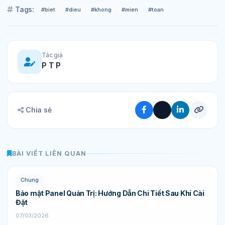
Tags:
#biet
#dieu
#khong
#mien
#toan
Tác giả
P T P
Chia sẻ
BÀI VIẾT LIÊN QUAN
Chung
Bảo mật Panel Quản Trị: Hướng Dẫn Chi Tiết Sau Khi Cài
Đặt
07/03/2026