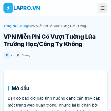
Bỏ qua tới nội dung
Skip to main content
LAPRO.VN
Trang chủ
›
Chung
›
VPN Miễn Phí Có Vượt Tường Lửa Trường
Học/Công Ty Không
VPN Miễn Phí Có Vượt Tường Lửa
Trường Học/Công Ty Không
P T P
Chung
P
Mở đầu
Bạn có bao giờ gặp tình huống đang cần truy cập
một trang web quan trọng, nhưng lại bị chặn bởi