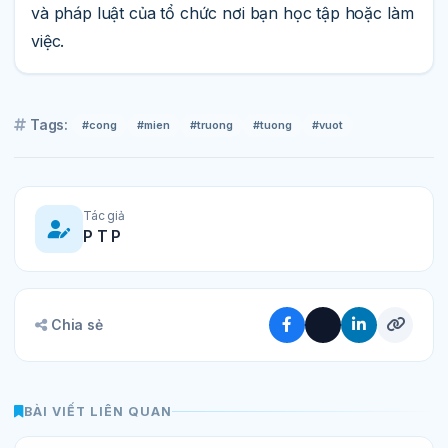
và pháp luật của tổ chức nơi bạn học tập hoặc làm
việc.
Tags:
#cong
#mien
#truong
#tuong
#vuot
Tác giả
P T P
Chia sẻ
BÀI VIẾT LIÊN QUAN