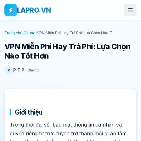
Bỏ qua tới nội dung
Skip to main content
LAPRO.VN
Trang chủ
›
Chung
›
VPN Miễn Phí Hay Trả Phí: Lựa Chọn Nào Tốt
Hơn
VPN Miễn Phí Hay Trả Phí: Lựa Chọn
Nào Tốt Hơn
P T P
Chung
P
Giới thiệu
Trong thời đại số, bảo mật thông tin cá nhân và
quyền riêng tư trực tuyến trở thành mối quan tâm