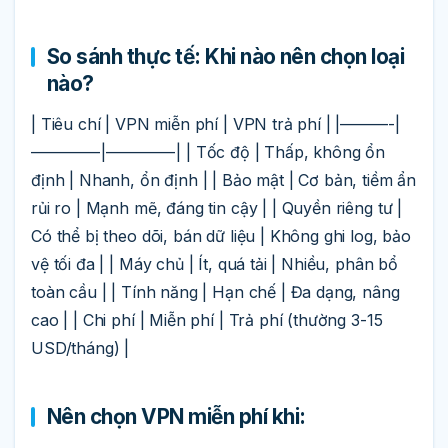
So sánh thực tế: Khi nào nên chọn loại
nào?
| Tiêu chí | VPN miễn phí | VPN trả phí | |———-|
————-|————-| | Tốc độ | Thấp, không ổn
định | Nhanh, ổn định | | Bảo mật | Cơ bản, tiềm ẩn
rủi ro | Mạnh mẽ, đáng tin cậy | | Quyền riêng tư |
Có thể bị theo dõi, bán dữ liệu | Không ghi log, bảo
vệ tối đa | | Máy chủ | Ít, quá tải | Nhiều, phân bổ
toàn cầu | | Tính năng | Hạn chế | Đa dạng, nâng
cao | | Chi phí | Miễn phí | Trả phí (thường 3-15
USD/tháng) |
Nên chọn VPN miễn phí khi: