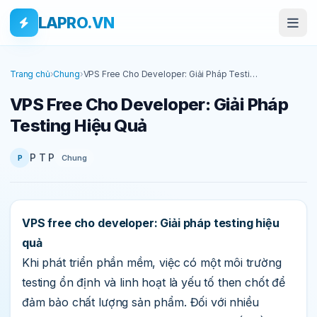
Bỏ qua tới nội dung
Skip to main content
LAPRO.VN
Trang chủ
›
Chung
›
VPS Free Cho Developer: Giải Pháp Testing
Hiệu Quả
VPS Free Cho Developer: Giải Pháp
Testing Hiệu Quả
P T P
Chung
P
VPS free cho developer: Giải pháp testing hiệu
quả
Khi phát triển phần mềm, việc có một môi trường
testing ổn định và linh hoạt là yếu tố then chốt để
đảm bảo chất lượng sản phẩm. Đối với nhiều