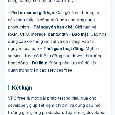
cũng có một số hạn chế cần lưu ý:
–
Performance giới hạn
: Các gói free thường có
cấu hình thấp, không phù hợp cho ứng dụng
production –
Tài nguyên hạn chế
: Giới hạn về
RAM, CPU, storage, bandwidth –
Bảo mật
: Các nhà
cung cấp có thể giám sát và can thiệp vào tài
nguyên của bạn –
Thời gian hoạt động
: Một số
services free có thể tự động shutdown khi không
hoạt động –
Dữ liệu
: Không nên lưu trữ dữ liệu
quan trọng trên các services free
Kết luận
VPS free là một giải pháp testing hiệu quả cho
developer, giúp tiết kiệm chi phí và cung cấp môi
trường gần giống production. Tuy nhiên, developer