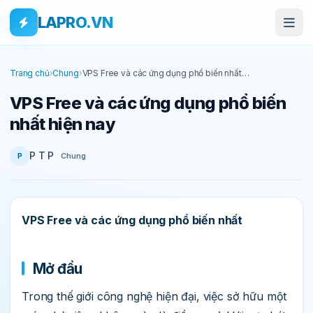
Bỏ qua tới nội dung
Skip to main content
LAPRO.VN
Trang chủ
›
Chung
›
VPS Free và các ứng dụng phổ biến nhất
hiện nay
VPS Free và các ứng dụng phổ biến
nhất hiện nay
P T P
Chung
P
VPS Free và các ứng dụng phổ biến nhất
Mở đầu
Trong thế giới công nghệ hiện đại, việc sở hữu một