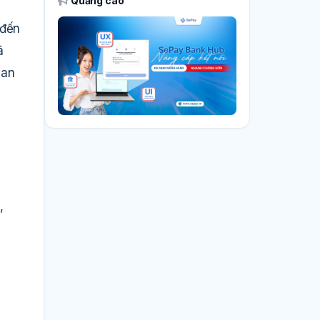
Quảng cáo
 đến
ã
ian
,