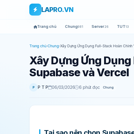
Bỏ qua tới nội dung
Skip to main content
LAPRO.VN
Trang chủ
Chung
Server
TUT
981
26
13
Trang chủ
›
Chung
›
Xây Dựng Ứng Dụng Full-Stack Hoàn Chỉnh 
Xây Dựng Ứng Dụng F
Supabase và Vercel
P T P
06/03/2026
6 phút đọc
Chung
P
Tại sao nên chọn Supabase