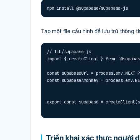
npm install @supabase/supabase-js
Tạo một file cấu hình để lưu trữ thông tin
// lib/supabase.js

import { createClient } from '@supabas
const supabaseUrl = process.env.NEXT_P
const supabaseAnonKey = process.env.NE
export const supabase = createClient(s
Triển khai xác thực người 