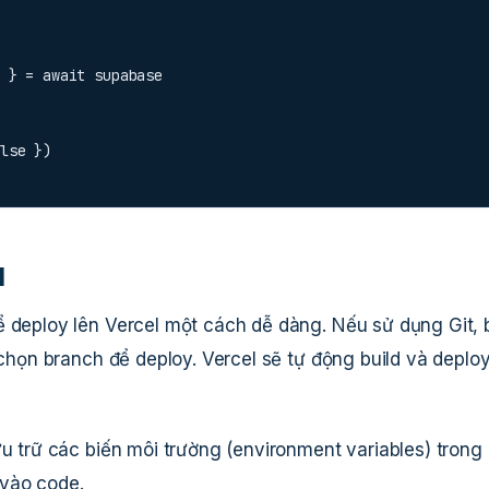
 } = await supabase

alse })
l
ể deploy lên Vercel một cách dễ dàng. Nếu sử dụng Git, 
 chọn branch để deploy. Vercel sẽ tự động build và deplo
ưu trữ các biến môi trường (environment variables) trong
 vào code.