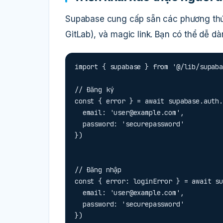
Supabase cung cấp sẵn các phương thứ
GitLab), và magic link. Bạn có thể dễ d
import { supabase } from '@/lib/supaba
// Đăng ký

const { error } = await supabase.auth.
  email: '
user@example.com
',

  password: 'securepassword'

})
// Đăng nhập

const { error: loginError } = await su
  email: '
user@example.com
',

  password: 'securepassword'

})