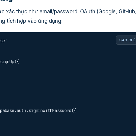
c xác thực như email/password, OAuth (Google, GitHub
àng tích hợp vào ứng dụng:
se'

SAO CHÉ
signUp({

pabase.auth.signInWithPassword({
