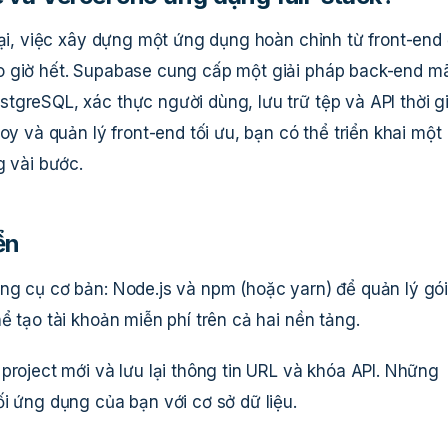
đại, việc xây dựng một ứng dụng hoàn chỉnh từ front-end
o giờ hết. Supabase cung cấp một giải pháp back-end m
tgreSQL, xác thực người dùng, lưu trữ tệp và API thời g
oy và quản lý front-end tối ưu, bạn có thể triển khai một
g vài bước.
ển
ng cụ cơ bản: Node.js và npm (hoặc yarn) để quản lý gói
ể tạo tài khoản miễn phí trên cả hai nền tảng.
project mới và lưu lại thông tin URL và khóa API. Những
i ứng dụng của bạn với cơ sở dữ liệu.