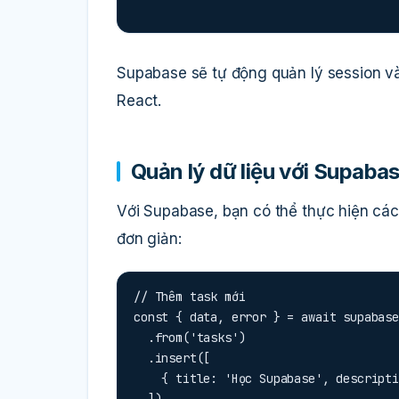
Supabase sẽ tự động quản lý session và
React.
Quản lý dữ liệu với Supaba
Với Supabase, bạn có thể thực hiện các
đơn giản:
// Thêm task mới

const { data, error } = await supabase

  .from('tasks')

  .insert([

    { title: 'Học Supabase', description: 'Tìm hiểu về back-end as a service' }

  ])
