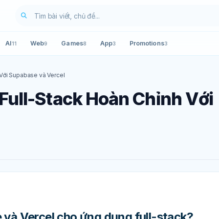
AI
Web
Games
App
Promotions
11
9
8
3
3
Với Supabase và Vercel
ull-Stack Hoàn Chỉnh Với
 và Vercel cho ứng dụng full-stack?