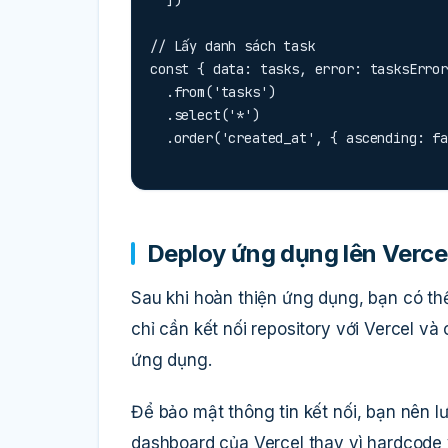
// Lấy danh sách task

const { data: tasks, error: tasksError
  .from('tasks')

  .select('*')

  .order('created_at', { ascending: f
Deploy ứng dụng lên Verce
Sau khi hoàn thiện ứng dụng, bạn có th
chỉ cần kết nối repository với Vercel và
ứng dụng.
Để bảo mật thông tin kết nối, bạn nên l
dashboard của Vercel thay vì hardcode