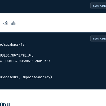
SAO CHÉ
 kết nối:
SAO CHÉ
e/supabase-js'

UBLIC_SUPABASE_URL

XT_PUBLIC_SUPABASE_ANON_KEY
upabaseUrl, supabaseAnonKey)
dùng