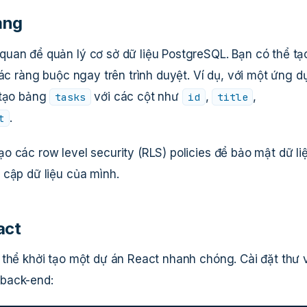
bảng
uan để quản lý cơ sở dữ liệu PostgreSQL. Bạn có thể tạ
các ràng buộc ngay trên trình duyệt. Ví dụ, với một ứng 
 tạo bảng
với các cột như
,
,
tasks
id
title
.
t
 các row level security (RLS) policies để bảo mật dữ li
 cập dữ liệu của mình.
act
 thể khởi tạo một dự án React nhanh chóng. Cài đặt thư 
 back-end: