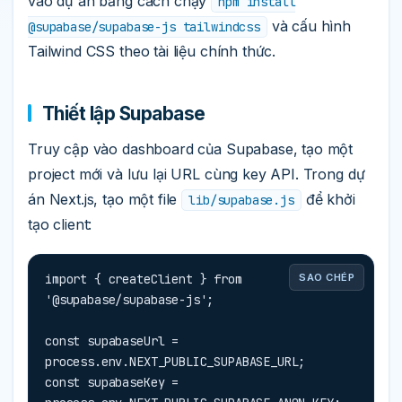
vào dự án bằng cách chạy
npm install
và cấu hình
@supabase/supabase-js tailwindcss
Tailwind CSS theo tài liệu chính thức.
Thiết lập Supabase
Truy cập vào dashboard của Supabase, tạo một
project mới và lưu lại URL cùng key API. Trong dự
án Next.js, tạo một file
để khởi
lib/supabase.js
tạo client:
import { createClient } from 
SAO CHÉP
'@supabase/supabase-js';

const supabaseUrl = 
process.env.NEXT_PUBLIC_SUPABASE_URL;

const supabaseKey = 