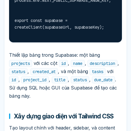
process.env.NEXT_PUBLIC_SUPABASE_ANON_KEY;
export const supabase = 
createClient(supabaseUrl, supabaseKey);
Thiết lập bảng trong Supabase: một bảng
với các cột
,
,
,
projects
id
name
description
,
, và một bảng
với
status
created_at
tasks
,
,
,
,
.
id
project_id
title
status
due_date
Sử dụng SQL hoặc GUI của Supabase để tạo các
bảng này.
Xây dựng giao diện với Tailwind CSS
Tạo layout chính với header, sidebar, và content