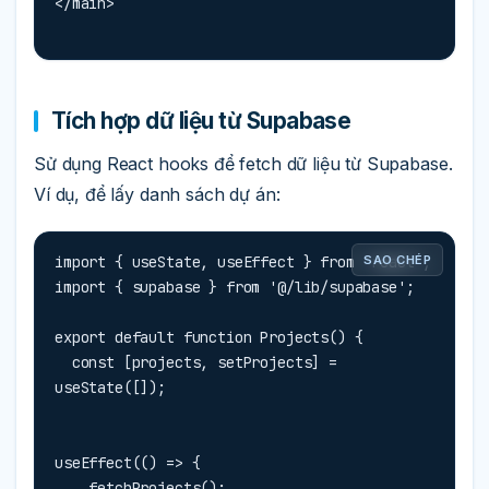
</main>
Tích hợp dữ liệu từ Supabase
Sử dụng React hooks để fetch dữ liệu từ Supabase.
Ví dụ, để lấy danh sách dự án:
import { useState, useEffect } from 'react';

SAO CHÉP
import { supabase } from '@/lib/supabase';

export default function Projects() {

  const [projects, setProjects] = 
useState([]);
useEffect(() => {

    fetchProjects();
