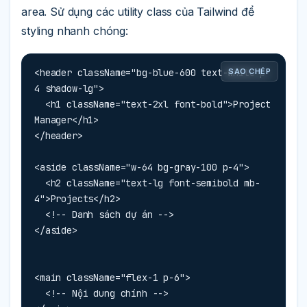
area. Sử dụng các utility class của Tailwind để
styling nhanh chóng:
<header className="bg-blue-600 text-white p-
SAO CHÉP
4 shadow-lg">

  <h1 className="text-2xl font-bold">Project 
Manager</h1>

</header>

<aside className="w-64 bg-gray-100 p-4">

  <h2 className="text-lg font-semibold mb-
4">Projects</h2>

  <!-- Danh sách dự án -->

</aside>
<main className="flex-1 p-6">

  <!-- Nội dung chính -->
