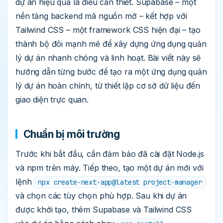
dự án hiệu quả là điều cần thiết. Supabase – một
nền tảng backend mã nguồn mở – kết hợp với
Tailwind CSS – một framework CSS hiện đại – tạo
thành bộ đôi mạnh mẽ để xây dựng ứng dụng quản
lý dự án nhanh chóng và linh hoạt. Bài viết này sẽ
hướng dẫn từng bước để tạo ra một ứng dụng quản
lý dự án hoàn chỉnh, từ thiết lập cơ sở dữ liệu đến
giao diện trực quan.
Chuẩn bị môi trường
Trước khi bắt đầu, cần đảm bảo đã cài đặt Node.js
và npm trên máy. Tiếp theo, tạo một dự án mới với
lệnh
npx create-next-app@latest project-manager
và chọn các tùy chọn phù hợp. Sau khi dự án
được khởi tạo, thêm Supabase và Tailwind CSS