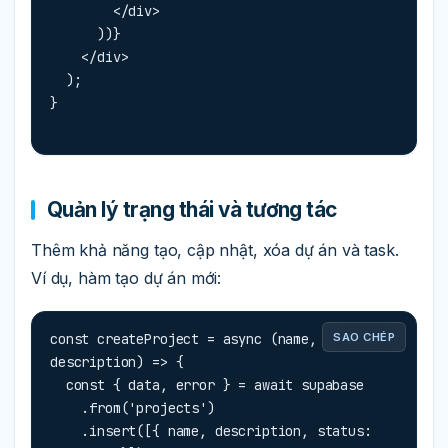
        </div>

      ))}

    </div>

  );

}
Quản lý trạng thái và tương tác
Thêm khả năng tạo, cập nhật, xóa dự án và task.
Ví dụ, hàm tạo dự án mới:
const createProject = async (name, 
SAO CHÉP
description) => {

  const { data, error } = await supabase

    .from('projects')

    .insert([{ name, description, status: 