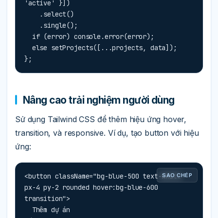
'active' }])

    .select()

    .single();

  if (error) console.error(error);

  else setProjects([...projects, data]);

};
Nâng cao trải nghiệm người dùng
Sử dụng Tailwind CSS để thêm hiệu ứng hover,
transition, và responsive. Ví dụ, tạo button với hiệu
ứng:
<button className="bg-blue-500 text-white 
SAO CHÉP
px-4 py-2 rounded hover:bg-blue-600 
transition">

  Thêm dự án
