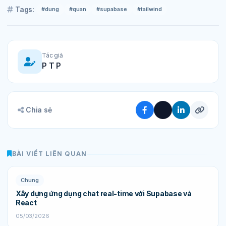
Tags:
#dung
#quan
#supabase
#tailwind
Tác giả
P T P
Chia sẻ
BÀI VIẾT LIÊN QUAN
Chung
Xây dựng ứng dụng chat real-time với Supabase và
React
05/03/2026