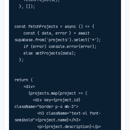
  }, []);
const fetchProjects = async () => {

    const { data, error } = await 
supabase.from('projects').select('*');

    if (error) console.error(error);

    else setProjects(data);

  };
return (

    <div>

      {projects.map(project => (

        <div key={project.id} 
className="border p-4 mb-3">

          <h3 className="text-xl font-
semibold">{project.name}</h3>

          <p>{project.description}</p>
