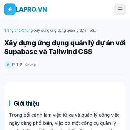
Bỏ qua tới nội dung
Skip to main content
LAPRO.VN
Trang chủ
›
Chung
›
Xây dựng ứng dụng quản lý dự án với
Supabase và Tailwind CSS
Xây dựng ứng dụng quản lý dự án với
Supabase và Tailwind CSS
P T P
Chung
P
Giới thiệu
Trong bối cảnh làm việc từ xa và quản lý công việc
ngày càng phổ biến, việc có một công cụ quản lý