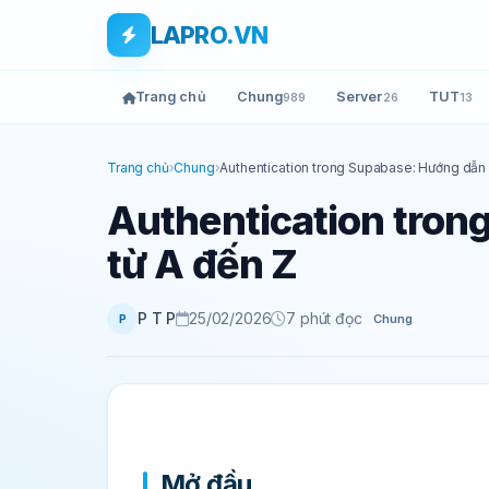
Bỏ qua tới nội dung
LAPRO.VN
Trang chủ
Chung
Server
TUT
989
26
13
Trang chủ
›
Chung
›
Authentication trong Supabase: Hướng dẫn ch
Authentication trong
từ A đến Z
P T P
25/02/2026
7 phút đọc
Chung
P
Mở đầu