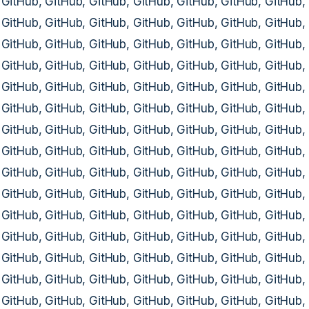
 GitHub, GitHub, GitHub, GitHub, GitHub, GitHub, GitHub,
 GitHub, GitHub, GitHub, GitHub, GitHub, GitHub, GitHub,
 GitHub, GitHub, GitHub, GitHub, GitHub, GitHub, GitHub,
 GitHub, GitHub, GitHub, GitHub, GitHub, GitHub, GitHub,
 GitHub, GitHub, GitHub, GitHub, GitHub, GitHub, GitHub,
 GitHub, GitHub, GitHub, GitHub, GitHub, GitHub, GitHub,
 GitHub, GitHub, GitHub, GitHub, GitHub, GitHub, GitHub,
 GitHub, GitHub, GitHub, GitHub, GitHub, GitHub, GitHub,
 GitHub, GitHub, GitHub, GitHub, GitHub, GitHub, GitHub,
 GitHub, GitHub, GitHub, GitHub, GitHub, GitHub, GitHub,
 GitHub, GitHub, GitHub, GitHub, GitHub, GitHub, GitHub,
 GitHub, GitHub, GitHub, GitHub, GitHub, GitHub, GitHub,
 GitHub, GitHub, GitHub, GitHub, GitHub, GitHub, GitHub,
 GitHub, GitHub, GitHub, GitHub, GitHub, GitHub, GitHub,
 GitHub, GitHub, GitHub, GitHub, GitHub, GitHub, GitHub,