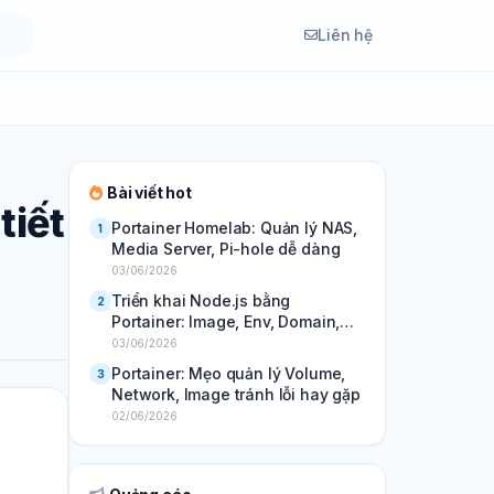
Liên hệ
Bài viết hot
tiết
Portainer Homelab: Quản lý NAS,
1
Media Server, Pi-hole dễ dàng
03/06/2026
Triển khai Node.js bằng
2
Portainer: Image, Env, Domain,
SSL
03/06/2026
Portainer: Mẹo quản lý Volume,
3
Network, Image tránh lỗi hay gặp
02/06/2026