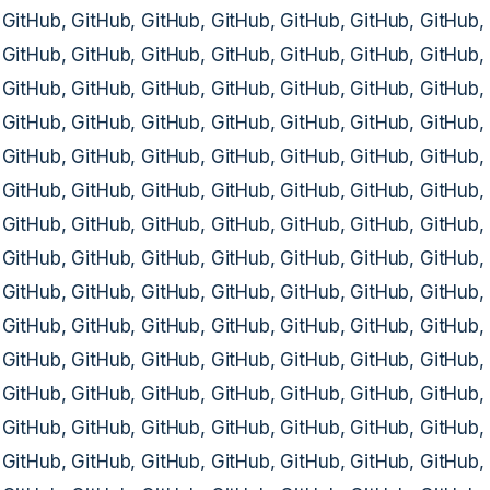
 GitHub, GitHub, GitHub, GitHub, GitHub, GitHub, GitHub,
 GitHub, GitHub, GitHub, GitHub, GitHub, GitHub, GitHub,
 GitHub, GitHub, GitHub, GitHub, GitHub, GitHub, GitHub,
 GitHub, GitHub, GitHub, GitHub, GitHub, GitHub, GitHub,
 GitHub, GitHub, GitHub, GitHub, GitHub, GitHub, GitHub,
 GitHub, GitHub, GitHub, GitHub, GitHub, GitHub, GitHub,
 GitHub, GitHub, GitHub, GitHub, GitHub, GitHub, GitHub,
 GitHub, GitHub, GitHub, GitHub, GitHub, GitHub, GitHub,
 GitHub, GitHub, GitHub, GitHub, GitHub, GitHub, GitHub,
 GitHub, GitHub, GitHub, GitHub, GitHub, GitHub, GitHub,
 GitHub, GitHub, GitHub, GitHub, GitHub, GitHub, GitHub,
 GitHub, GitHub, GitHub, GitHub, GitHub, GitHub, GitHub,
 GitHub, GitHub, GitHub, GitHub, GitHub, GitHub, GitHub,
 GitHub, GitHub, GitHub, GitHub, GitHub, GitHub, GitHub,