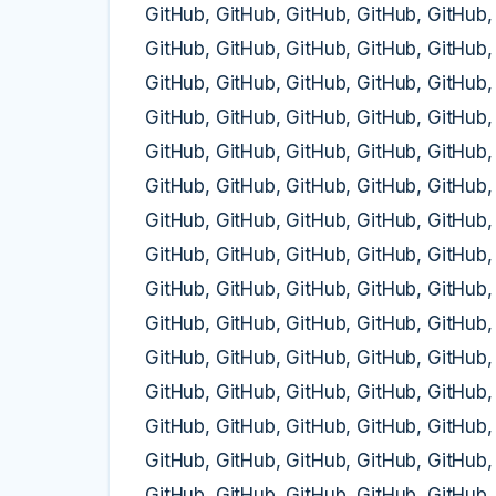
GitHub, GitHub, GitHub, GitHub, GitHub,
GitHub, GitHub, GitHub, GitHub, GitHub,
GitHub, GitHub, GitHub, GitHub, GitHub,
GitHub, GitHub, GitHub, GitHub, GitHub,
GitHub, GitHub, GitHub, GitHub, GitHub,
GitHub, GitHub, GitHub, GitHub, GitHub,
GitHub, GitHub, GitHub, GitHub, GitHub,
GitHub, GitHub, GitHub, GitHub, GitHub,
GitHub, GitHub, GitHub, GitHub, GitHub,
GitHub, GitHub, GitHub, GitHub, GitHub,
GitHub, GitHub, GitHub, GitHub, GitHub,
GitHub, GitHub, GitHub, GitHub, GitHub,
GitHub, GitHub, GitHub, GitHub, GitHub,
GitHub, GitHub, GitHub, GitHub, GitHub,
GitHub, GitHub, GitHub, GitHub, GitHub,