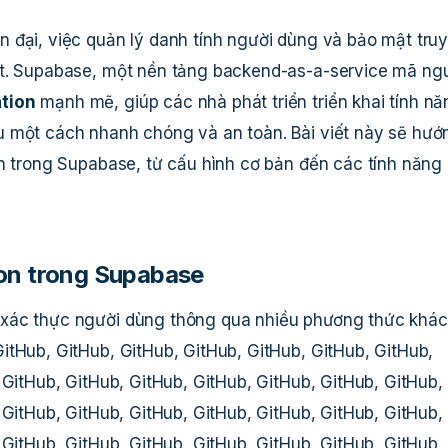
 đại, việc quản lý danh tính người dùng và bảo mật tru
ốt. Supabase, một nền tảng backend-as-a-service mã ng
tion
mạnh mẽ, giúp các nhà phát triển triển khai tính nă
u một cách nhanh chóng và an toàn. Bài viết này sẽ hướ
on trong Supabase, từ cấu hình cơ bản đến các tính năng
on trong Supabase
 xác thực người dùng thông qua nhiều phương thức khác
itHub, GitHub, GitHub, GitHub, GitHub, GitHub, GitHub,
 GitHub, GitHub, GitHub, GitHub, GitHub, GitHub, GitHub,
 GitHub, GitHub, GitHub, GitHub, GitHub, GitHub, GitHub,
 GitHub, GitHub, GitHub, GitHub, GitHub, GitHub, GitHub,