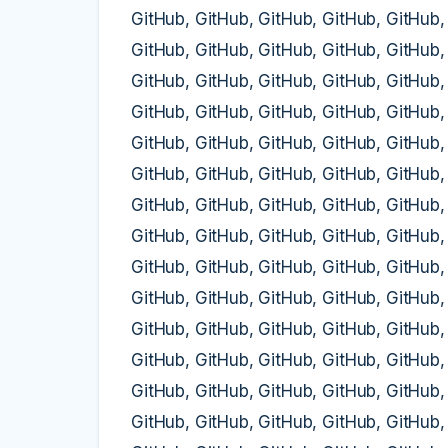
GitHub, GitHub, GitHub, GitHub, GitHub,
GitHub, GitHub, GitHub, GitHub, GitHub,
GitHub, GitHub, GitHub, GitHub, GitHub,
GitHub, GitHub, GitHub, GitHub, GitHub,
GitHub, GitHub, GitHub, GitHub, GitHub,
GitHub, GitHub, GitHub, GitHub, GitHub,
GitHub, GitHub, GitHub, GitHub, GitHub,
GitHub, GitHub, GitHub, GitHub, GitHub,
GitHub, GitHub, GitHub, GitHub, GitHub,
GitHub, GitHub, GitHub, GitHub, GitHub,
GitHub, GitHub, GitHub, GitHub, GitHub,
GitHub, GitHub, GitHub, GitHub, GitHub,
GitHub, GitHub, GitHub, GitHub, GitHub,
GitHub, GitHub, GitHub, GitHub, GitHub,