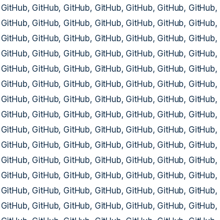
 GitHub, GitHub, GitHub, GitHub, GitHub, GitHub, GitHub,
 GitHub, GitHub, GitHub, GitHub, GitHub, GitHub, GitHub,
 GitHub, GitHub, GitHub, GitHub, GitHub, GitHub, GitHub,
 GitHub, GitHub, GitHub, GitHub, GitHub, GitHub, GitHub,
 GitHub, GitHub, GitHub, GitHub, GitHub, GitHub, GitHub,
 GitHub, GitHub, GitHub, GitHub, GitHub, GitHub, GitHub,
 GitHub, GitHub, GitHub, GitHub, GitHub, GitHub, GitHub,
 GitHub, GitHub, GitHub, GitHub, GitHub, GitHub, GitHub,
 GitHub, GitHub, GitHub, GitHub, GitHub, GitHub, GitHub,
 GitHub, GitHub, GitHub, GitHub, GitHub, GitHub, GitHub,
 GitHub, GitHub, GitHub, GitHub, GitHub, GitHub, GitHub,
 GitHub, GitHub, GitHub, GitHub, GitHub, GitHub, GitHub,
 GitHub, GitHub, GitHub, GitHub, GitHub, GitHub, GitHub,
 GitHub, GitHub, GitHub, GitHub, GitHub, GitHub, GitHub,