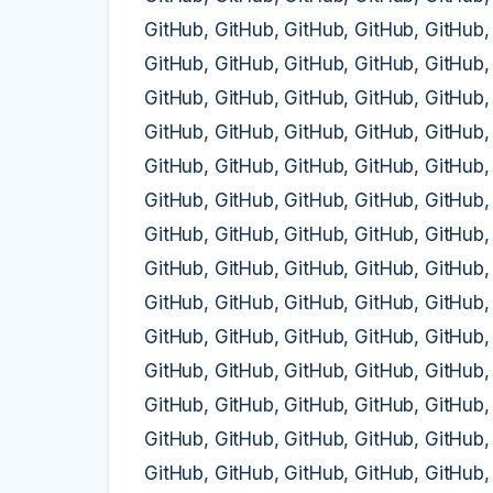
GitHub, GitHub, GitHub, GitHub, GitHub,
GitHub, GitHub, GitHub, GitHub, GitHub,
GitHub, GitHub, GitHub, GitHub, GitHub,
GitHub, GitHub, GitHub, GitHub, GitHub,
GitHub, GitHub, GitHub, GitHub, GitHub,
GitHub, GitHub, GitHub, GitHub, GitHub,
GitHub, GitHub, GitHub, GitHub, GitHub,
GitHub, GitHub, GitHub, GitHub, GitHub,
GitHub, GitHub, GitHub, GitHub, GitHub,
GitHub, GitHub, GitHub, GitHub, GitHub,
GitHub, GitHub, GitHub, GitHub, GitHub,
GitHub, GitHub, GitHub, GitHub, GitHub,
GitHub, GitHub, GitHub, GitHub, GitHub,
GitHub, GitHub, GitHub, GitHub, GitHub,