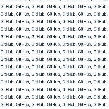
 GitHub, GitHub, GitHub, GitHub, GitHub, GitHub, GitHub,
 GitHub, GitHub, GitHub, GitHub, GitHub, GitHub, GitHub,
 GitHub, GitHub, GitHub, GitHub, GitHub, GitHub, GitHub,
 GitHub, GitHub, GitHub, GitHub, GitHub, GitHub, GitHub,
 GitHub, GitHub, GitHub, GitHub, GitHub, GitHub, GitHub,
 GitHub, GitHub, GitHub, GitHub, GitHub, GitHub, GitHub,
 GitHub, GitHub, GitHub, GitHub, GitHub, GitHub, GitHub,
 GitHub, GitHub, GitHub, GitHub, GitHub, GitHub, GitHub,
 GitHub, GitHub, GitHub, GitHub, GitHub, GitHub, GitHub,
 GitHub, GitHub, GitHub, GitHub, GitHub, GitHub, GitHub,
 GitHub, GitHub, GitHub, GitHub, GitHub, GitHub, GitHub,
 GitHub, GitHub, GitHub, GitHub, GitHub, GitHub, GitHub,
 GitHub, GitHub, GitHub, GitHub, GitHub, GitHub, GitHub,
 GitHub, GitHub, GitHub, GitHub, GitHub, GitHub, GitHub,