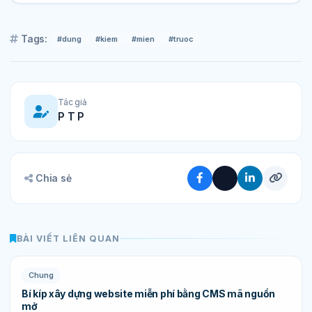
Tags:
#dung
#kiem
#mien
#truoc
Tác giả
P T P
Chia sẻ
BÀI VIẾT LIÊN QUAN
Chung
Bí kíp xây dựng website miễn phí bằng CMS mã nguồn
mở