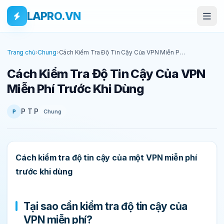
Bỏ qua tới nội dung
Skip to main content
LAPRO.VN
Trang chủ
›
Chung
›
Cách Kiểm Tra Độ Tin Cậy Của VPN Miễn Phí
Trước Khi Dùng
Cách Kiểm Tra Độ Tin Cậy Của VPN
Miễn Phí Trước Khi Dùng
P T P
Chung
P
Cách kiểm tra độ tin cậy của một VPN miễn phí
trước khi dùng
Tại sao cần kiểm tra độ tin cậy của
VPN miễn phí?