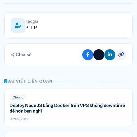
Tác giả
P T P
Chia sẻ
BÀI VIẾT LIÊN QUAN
Chung
Deploy NodeJS bằng Docker trên VPS không downtime
dễ hơn bạn nghĩ
07/05/2026