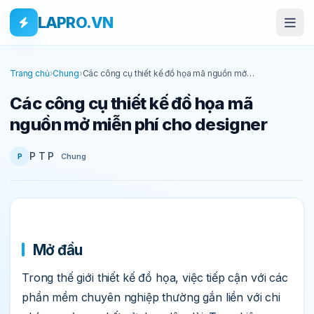
Bỏ qua tới nội dung
Skip to main content
LAPRO.VN
Trang chủ
›
Chung
›
Các công cụ thiết kế đồ họa mã nguồn mở
miễn phí cho designer
Các công cụ thiết kế đồ họa mã
nguồn mở miễn phí cho designer
P T P
Chung
P
Mở đầu
Trong thế giới thiết kế đồ họa, việc tiếp cận với các
phần mềm chuyên nghiệp thường gắn liền với chi