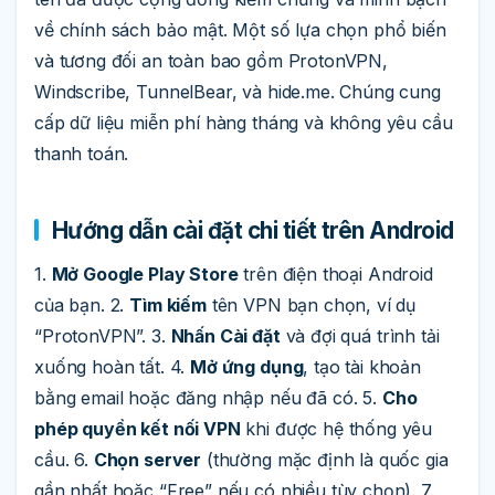
về chính sách bảo mật. Một số lựa chọn phổ biến
và tương đối an toàn bao gồm ProtonVPN,
Windscribe, TunnelBear, và hide.me. Chúng cung
cấp dữ liệu miễn phí hàng tháng và không yêu cầu
thanh toán.
Hướng dẫn cài đặt chi tiết trên Android
1.
Mở Google Play Store
trên điện thoại Android
của bạn. 2.
Tìm kiếm
tên VPN bạn chọn, ví dụ
“ProtonVPN”. 3.
Nhấn Cài đặt
và đợi quá trình tải
xuống hoàn tất. 4.
Mở ứng dụng
, tạo tài khoản
bằng email hoặc đăng nhập nếu đã có. 5.
Cho
phép quyền kết nối VPN
khi được hệ thống yêu
cầu. 6.
Chọn server
(thường mặc định là quốc gia
gần nhất hoặc “Free” nếu có nhiều tùy chọn). 7.