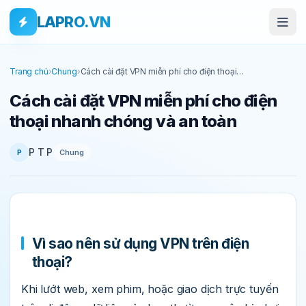
Bỏ qua tới nội dung
Skip to main content
LAPRO.VN
Trang chủ
›
Chung
›
Cách cài đặt VPN miễn phí cho điện thoại
nhanh chóng và an toàn
Cách cài đặt VPN miễn phí cho điện
thoại nhanh chóng và an toàn
P T P
Chung
P
Vì sao nên sử dụng VPN trên điện
thoại?
Khi lướt web, xem phim, hoặc giao dịch trực tuyến